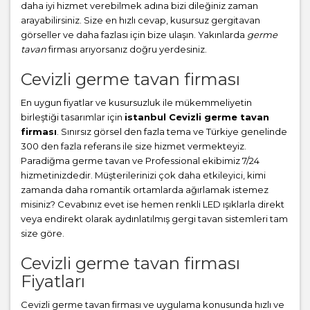
daha iyi hizmet verebilmek adına bizi dileğiniz zaman
arayabilirsiniz. Size en hızlı cevap, kusursuz gergitavan
görseller ve daha fazlası için bize ulaşın. Yakınlarda
germe
tavan
firması arıyorsanız doğru yerdesiniz.
Cevizli germe tavan firması
En uygun fiyatlar ve kusursuzluk ile mükemmeliyetin
birleştiği tasarımlar için
istanbul Cevizli germe tavan
firması
. Sınırsız görsel den fazla tema ve Türkiye genelinde
300 den fazla referans ile size hizmet vermekteyiz.
Paradiğma
germe tavan
ve Professional ekibimiz 7/24
hizmetinizdedir. Müşterilerinizi çok daha etkileyici, kimi
zamanda daha romantik ortamlarda ağırlamak istemez
misiniz? Cevabınız evet ise hemen renkli LED ışıklarla direkt
veya endirekt olarak aydınlatılmış gergi tavan sistemleri tam
size göre.
Cevizli germe tavan firması
Fiyatları
Cevizli germe tavan firması ve uygulama konusunda hızlı ve