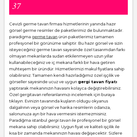
37
Cevizli germe tavan firması hizmetlerinin yanında hazır
görsel germe resimler de paketlerimiz de bulunmaktadır.
paradigma
germe tavan
ürün paketlerimiz tamamen
profesyonel bir görünüme sahiptir. Bu hazır görsel ve sizin
isteyeceğiniz germe tavan sayesinde özel tasarımdan farkı
olmayan mekanlarda sudan etkilenmeyen uzun yıllar
kullanabileceğiniz ve iç mekana farklı bir hava getiren
muhteşem bir üründür. Hizmetlerimizi makul fiyatlara sahip
olabilirsiniz. Tamamen kendi hazırladığımız özel işçilik ve
görseller sayesinde ucuz ve uygun
gergi tavan fiyatı
yaptırarak mekanınızın havasını kolayca değiştirebilirsiniz.
Özel gergitavan referanlarımızı incelemek için buraya
tıklayın. Evinizin tavanında kuşların oldugu okyanus
dalgalrının veya görsel ve harika resimlerin odanıza,
salonunuza ayrı bir hava vermesini istemezmisiniz.
Paradiğma istanbul
gergi tavan
ile profesyonel bir görsel
mekana sahip olabilirsiniz. Uygun fiyat ve kaliteli işçilik ile
kısa bir zamanda mekanınızın havası değişecektir. Sizlere