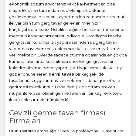
ekonomik çözüm arıyorsanız vakit kaybetmeden bize
ulaşın. Ekibimiz tarafından ince elenip sık dokunan
çözümlerimiz ile zaman kaybetmeden zamanında teslimat
ile, var olan tüm gergitavan gereksinimlerinizi
karşılayabileceksiniz. Üstelik aldığınız bu hizmet tamamında
memnun kalacagınızı garanti ediyoruz. Paradigma istanbul
gergi tavan
kurumsal alt yapısı üzerinden siz gergitavan
yaptırmak isteyen müşterilerimize kaliteli ve en iyi hizmet
verilmektedir. Evlerde sadece oturma odalarında,en çok da
kamusal alanlarda kullanılması önerilen gergi tavanlar
kaliteli malzemelerden yapılmıştır. Uygulanması ile kaliteyi
gözler önüne seren
gergi tavan
bir kaç şekilde
tasarlanarak uygulanması ve mekanınızı daha görsel hale
getirmesi mümkündür. Daha değişik bir ortam isteyen
müşterilere özel olarak germe tavanları, bir kaç renk tonu
ile bütünleştirmek mümkündür.
Cevizli germe tavan firması
Firmaları
Ürünü sattıran ambalajıdır ilkesi ile profesyonellik, ayrıntı ve