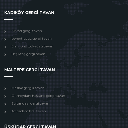
KADIKÖY GERGİ TAVAN
Sirkeci gergi tavan
Levent ucuz gergi tavan
Eminönü gökyüzü tavan
Beşiktaş gergi tavan
MALTEPE GERGİ TAVAN
Maslak gergili tavan
Okmeydanı hastane gergi tavan
Sultangazi gergi tavan
Acıbadem ledli tavan
ÜSKÜDAR GERGİ TAVAN