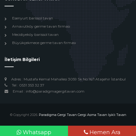
Esenyurt barissol tavan
Arnavutköy germe tavan firması
Mecidiyeköy barissol tavan
Büyükçekmece germe tavan firması
İletişim Bilgileri
Adres : Mustafa Kemal Mahallesi 3059 Sk No:16/1 Ataşehir İstanbul
Tel : 0531 353 32 37
Email : info@paradigmagergitavan.com
© Copyright 2026.
Paradigma Gergi Tavan Gergi Asma Tavan Işıklı Tavan
Design by
Beyoglu Webtasarım
Whatsapp
Hemen Ara