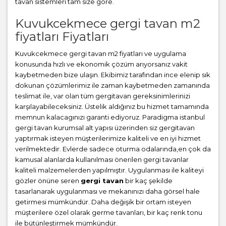
tavan sistemleri tam size göre.
Kuvukcekmece gergi tavan m2
fiyatları Fiyatları
Kuvukcekmece gergi tavan m2 fiyatları ve uygulama
konusunda hızlı ve ekonomik çözüm arıyorsanız vakit
kaybetmeden bize ulaşın. Ekibimiz tarafından ince elenip sık
dokunan çözümlerimiz ile zaman kaybetmeden zamanında
teslimat ile, var olan tüm gergitavan gereksinimlerinizi
karşılayabileceksiniz. Üstelik aldığınız bu hizmet tamamında
memnun kalacagınızı garanti ediyoruz. Paradigma istanbul
gergi tavan
kurumsal alt yapısı üzerinden siz gergitavan
yaptırmak isteyen müşterilerimize kaliteli ve en iyi hizmet
verilmektedir. Evlerde sadece oturma odalarında,en çok da
kamusal alanlarda kullanılması önerilen gergi tavanlar
kaliteli malzemelerden yapılmıştır. Uygulanması ile kaliteyi
gözler önüne seren
gergi tavan
bir kaç şekilde
tasarlanarak uygulanması ve mekanınızı daha görsel hale
getirmesi mümkündür. Daha değişik bir ortam isteyen
müşterilere özel olarak germe tavanları, bir kaç renk tonu
ile bütünleştirmek mümkündür.