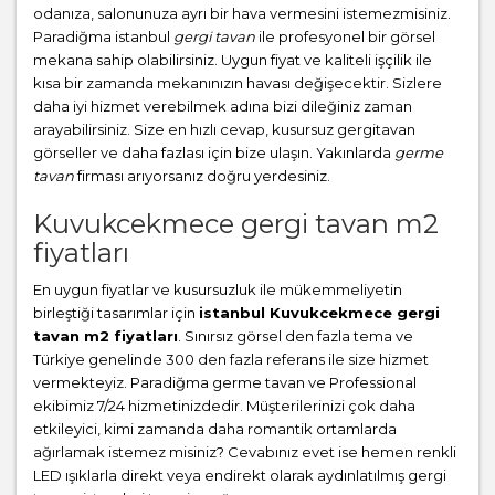
odanıza, salonunuza ayrı bir hava vermesini istemezmisiniz.
Paradiğma istanbul
gergi tavan
ile profesyonel bir görsel
mekana sahip olabilirsiniz. Uygun fiyat ve kaliteli işçilik ile
kısa bir zamanda mekanınızın havası değişecektir. Sizlere
daha iyi hizmet verebilmek adına bizi dileğiniz zaman
arayabilirsiniz. Size en hızlı cevap, kusursuz gergitavan
görseller ve daha fazlası için bize ulaşın. Yakınlarda
germe
tavan
firması arıyorsanız doğru yerdesiniz.
Kuvukcekmece gergi tavan m2
fiyatları
En uygun fiyatlar ve kusursuzluk ile mükemmeliyetin
birleştiği tasarımlar için
istanbul Kuvukcekmece gergi
tavan m2 fiyatları
. Sınırsız görsel den fazla tema ve
Türkiye genelinde 300 den fazla referans ile size hizmet
vermekteyiz. Paradiğma
germe tavan
ve Professional
ekibimiz 7/24 hizmetinizdedir. Müşterilerinizi çok daha
etkileyici, kimi zamanda daha romantik ortamlarda
ağırlamak istemez misiniz? Cevabınız evet ise hemen renkli
LED ışıklarla direkt veya endirekt olarak aydınlatılmış gergi