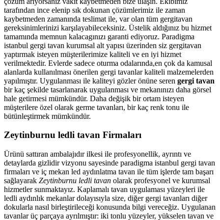
çözüm arıyorsanız vakit kaybetmeden bize ulaşın. Ekibimiz
tarafından ince elenip sık dokunan çözümlerimiz ile zaman
kaybetmeden zamanında teslimat ile, var olan tüm gergitavan
gereksinimlerinizi karşılayabileceksiniz. Üstelik aldığınız bu hizmet
tamamında memnun kalacagınızı garanti ediyoruz. Paradigma
istanbul
gergi tavan
kurumsal alt yapısı üzerinden siz gergitavan
yaptırmak isteyen müşterilerimize kaliteli ve en iyi hizmet
verilmektedir. Evlerde sadece oturma odalarında,en çok da kamusal
alanlarda kullanılması önerilen gergi tavanlar kaliteli malzemelerden
yapılmıştır. Uygulanması ile kaliteyi gözler önüne seren
gergi tavan
bir kaç şekilde tasarlanarak uygulanması ve mekanınızı daha görsel
hale getirmesi mümkündür. Daha değişik bir ortam isteyen
müşterilere özel olarak germe tavanları, bir kaç renk tonu ile
bütünleştirmek mümkündür.
Zeytinburnu ledli tavan Firmaları
Ürünü sattıran ambalajıdır ilkesi ile profesyonellik, ayrıntı ve
detaylarda gizlidir vizyonu sayesinde paradigma istanbul gergi tavan
firmaları ve iç mekan led aydınlatma tavan ile tüm işlerde tam başarı
sağlayarak
Zeytinburnu ledli tavan
olarak profesyonel ve kurumsal
hizmetler sunmaktayız. Kaplamalı tavan uygulaması yüzeyleri ile
ledli aydınlık mekanlar dolayısıyla size, diğer gergi tavanları diğer
dokularla nasıl birleştirileceği konusunda bilgi vereceğiz. Uygulanan
tavanlar üç parçaya ayrılmıştır: iki tonlu yüzeyler, yükselen tavan ve