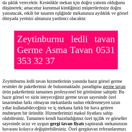
da şıklık verecektir. Kesinlikle mekan için doğru yatırım olduğunu
düşünerek; amacımız kurumsal kimliğinizi müşterilerinize doğru
yansıtacak, etkili bir tasarım eşliğinde mekanınıza aydıklık ve görsel
dünyada yerinizi almanıza yardımcı olacaktır.
Zeytinburnu ledli tavan
Germe Asma Tavan 0531
353 32 37
Zeytinburnu ledli tavan hizmetlerinin yanında hazır görsel germe
resimler de paketlerimiz de bulunmaktadır. paradigma
germe tavan
ürün paketlerimiz tamamen profesyonel bir görünüme sahiptir. Bu
hazır görsel ve sizin isteyeceğiniz germe tavan sayesinde özel
tasarımdan farkı olmayan mekanlarda sudan etkilenmeyen uzun
yıllar kullanabileceğiniz ve iç mekana farklı bir hava getiren
muhteşem bir üründür. Hizmetlerimizi makul fiyatlara sahip
olabilirsiniz. Tamamen kendi hazırladığımız özel işçilik ve görseller
sayesinde ucuz ve uygun
gergi tavan fiyatı
yaptırarak mekanınızın
havasını kolayca değiştirebilirsiniz. Özel gergitavan referanlarımızı