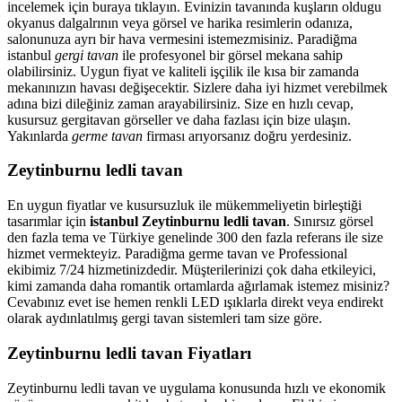
incelemek için buraya tıklayın. Evinizin tavanında kuşların oldugu
okyanus dalgalrının veya görsel ve harika resimlerin odanıza,
salonunuza ayrı bir hava vermesini istemezmisiniz. Paradiğma
istanbul
gergi tavan
ile profesyonel bir görsel mekana sahip
olabilirsiniz. Uygun fiyat ve kaliteli işçilik ile kısa bir zamanda
mekanınızın havası değişecektir. Sizlere daha iyi hizmet verebilmek
adına bizi dileğiniz zaman arayabilirsiniz. Size en hızlı cevap,
kusursuz gergitavan görseller ve daha fazlası için bize ulaşın.
Yakınlarda
germe tavan
firması arıyorsanız doğru yerdesiniz.
Zeytinburnu ledli tavan
En uygun fiyatlar ve kusursuzluk ile mükemmeliyetin birleştiği
tasarımlar için
istanbul Zeytinburnu ledli tavan
. Sınırsız görsel
den fazla tema ve Türkiye genelinde 300 den fazla referans ile size
hizmet vermekteyiz. Paradiğma
germe tavan
ve Professional
ekibimiz 7/24 hizmetinizdedir. Müşterilerinizi çok daha etkileyici,
kimi zamanda daha romantik ortamlarda ağırlamak istemez misiniz?
Cevabınız evet ise hemen renkli LED ışıklarla direkt veya endirekt
olarak aydınlatılmış gergi tavan sistemleri tam size göre.
Zeytinburnu ledli tavan Fiyatları
Zeytinburnu ledli tavan ve uygulama konusunda hızlı ve ekonomik