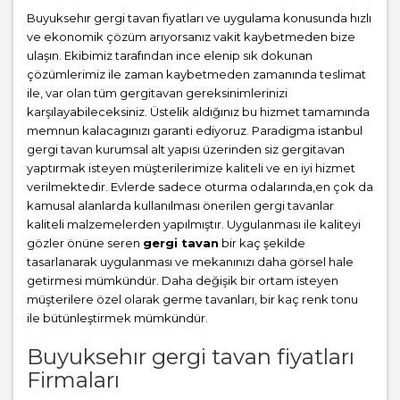
Buyuksehır gergi tavan fiyatları ve uygulama konusunda hızlı
ve ekonomik çözüm arıyorsanız vakit kaybetmeden bize
ulaşın. Ekibimiz tarafından ince elenip sık dokunan
çözümlerimiz ile zaman kaybetmeden zamanında teslimat
ile, var olan tüm gergitavan gereksinimlerinizi
karşılayabileceksiniz. Üstelik aldığınız bu hizmet tamamında
memnun kalacagınızı garanti ediyoruz. Paradigma istanbul
gergi tavan
kurumsal alt yapısı üzerinden siz gergitavan
yaptırmak isteyen müşterilerimize kaliteli ve en iyi hizmet
verilmektedir. Evlerde sadece oturma odalarında,en çok da
kamusal alanlarda kullanılması önerilen gergi tavanlar
kaliteli malzemelerden yapılmıştır. Uygulanması ile kaliteyi
gözler önüne seren
gergi tavan
bir kaç şekilde
tasarlanarak uygulanması ve mekanınızı daha görsel hale
getirmesi mümkündür. Daha değişik bir ortam isteyen
müşterilere özel olarak germe tavanları, bir kaç renk tonu
ile bütünleştirmek mümkündür.
Buyuksehır gergi tavan fiyatları
Firmaları