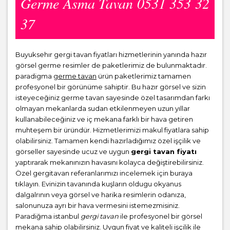
Germe Asma Tavan 0531 353 32
37
Buyuksehır gergi tavan fiyatları hizmetlerinin yanında hazır
görsel germe resimler de paketlerimiz de bulunmaktadır.
paradigma
germe tavan
ürün paketlerimiz tamamen
profesyonel bir görünüme sahiptir. Bu hazır görsel ve sizin
isteyeceğiniz germe tavan sayesinde özel tasarımdan farkı
olmayan mekanlarda sudan etkilenmeyen uzun yıllar
kullanabileceğiniz ve iç mekana farklı bir hava getiren
muhteşem bir üründür. Hizmetlerimizi makul fiyatlara sahip
olabilirsiniz. Tamamen kendi hazırladığımız özel işçilik ve
görseller sayesinde ucuz ve uygun
gergi tavan fiyatı
yaptırarak mekanınızın havasını kolayca değiştirebilirsiniz.
Özel gergitavan referanlarımızı incelemek için buraya
tıklayın. Evinizin tavanında kuşların oldugu okyanus
dalgalrının veya görsel ve harika resimlerin odanıza,
salonunuza ayrı bir hava vermesini istemezmisiniz.
Paradiğma istanbul
gergi tavan
ile profesyonel bir görsel
mekana sahip olabilirsiniz. Uygun fiyat ve kaliteli işçilik ile