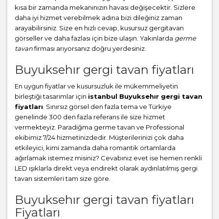
kısa bir zamanda mekanınızın havası değişecektir. Sizlere
daha iyi hizmet verebilmek adına bizi dileğiniz zaman
arayabilirsiniz. Size en hızlı cevap, kusursuz gergitavan
görseller ve daha fazlası için bize ulaşın. Yakınlarda
germe
tavan
firması arıyorsanız doğru yerdesiniz.
Buyuksehır gergi tavan fiyatları
En uygun fiyatlar ve kusursuzluk ile mükemmeliyetin
birleştiği tasarımlar için
istanbul Buyuksehır gergi tavan
fiyatları
. Sınırsız görsel den fazla tema ve Türkiye
genelinde 300 den fazla referans ile size hizmet
vermekteyiz. Paradiğma
germe tavan
ve Professional
ekibimiz 7/24 hizmetinizdedir. Müşterilerinizi çok daha
etkileyici, kimi zamanda daha romantik ortamlarda
ağırlamak istemez misiniz? Cevabınız evet ise hemen renkli
LED ışıklarla direkt veya endirekt olarak aydınlatılmış gergi
tavan sistemleri tam size göre.
Buyuksehır gergi tavan fiyatları
Fiyatları