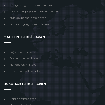
Gungoren germe tavan firması
Gaziosmanpaşa gergi tavan fiyatları
Kurtköy barisol gergi tavan
Eminönü gergi tavan firması
MALTEPE GERGİ TAVAN
Koşuyolu germe tavan
Bostancı barissol tavan
Maltepe resimli tavan
Ünalan barisol gergi tavan
ÜSKÜDAR GERGİ TAVAN
Gebze germe tavan