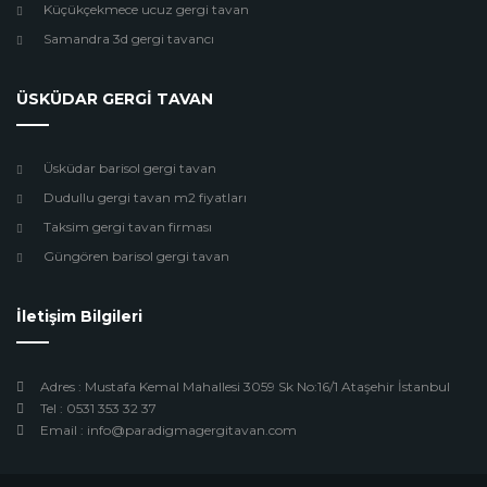
Küçükçekmece ucuz gergi tavan
Samandra 3d gergi tavancı
ÜSKÜDAR GERGİ TAVAN
Üsküdar barisol gergi tavan
Dudullu gergi tavan m2 fiyatları
Taksim gergi tavan firması
Güngören barisol gergi tavan
İletişim Bilgileri
Adres : Mustafa Kemal Mahallesi 3059 Sk No:16/1 Ataşehir İstanbul
Tel : 0531 353 32 37
Email : info@paradigmagergitavan.com