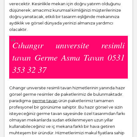
verecektir. Kesinlikle mekan için doğru yatırım olduğunu
düşünerek; amacımız kurumsal kimliğinizi müşterilerinize
doğru yansıtacak, etkili bir tasarım eşliğinde mekanınıza
aydıklık ve görsel dünyada yerinizi almanıza yardımcı
olacaktır.
Cıhangır unıversite resimli
tavan Germe Asma Tavan 0531
353 32 37
Cıhangır unıversite resimli tavan hizmetlerinin yanında hazır
görsel germe resimler de paketlerimiz de bulunmaktadır.
paradigma
germe tavan
ürün paketlerimiz tamamen
profesyonel bir görünüme sahiptir. Bu hazır görsel ve sizin
isteyeceğiniz germe tavan sayesinde özel tasarımdan farkı
olmayan mekanlarda sudan etkilenmeyen uzun yıllar
kullanabileceğiniz ve iç mekana farklı bir hava getiren
muhteşem bir üründür. Hizmetlerimizi makul fiyatlara sahip