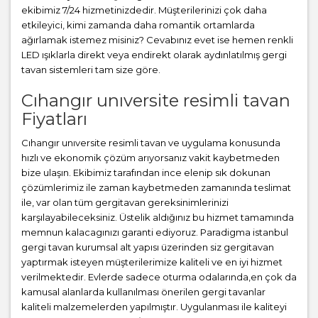
ekibimiz 7/24 hizmetinizdedir. Müşterilerinizi çok daha
etkileyici, kimi zamanda daha romantik ortamlarda
ağırlamak istemez misiniz? Cevabınız evet ise hemen renkli
LED ışıklarla direkt veya endirekt olarak aydınlatılmış gergi
tavan sistemleri tam size göre.
Cıhangır unıversite resimli tavan
Fiyatları
Cıhangır unıversite resimli tavan ve uygulama konusunda
hızlı ve ekonomik çözüm arıyorsanız vakit kaybetmeden
bize ulaşın. Ekibimiz tarafından ince elenip sık dokunan
çözümlerimiz ile zaman kaybetmeden zamanında teslimat
ile, var olan tüm gergitavan gereksinimlerinizi
karşılayabileceksiniz. Üstelik aldığınız bu hizmet tamamında
memnun kalacagınızı garanti ediyoruz. Paradigma istanbul
gergi tavan
kurumsal alt yapısı üzerinden siz gergitavan
yaptırmak isteyen müşterilerimize kaliteli ve en iyi hizmet
verilmektedir. Evlerde sadece oturma odalarında,en çok da
kamusal alanlarda kullanılması önerilen gergi tavanlar
kaliteli malzemelerden yapılmıştır. Uygulanması ile kaliteyi