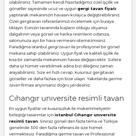
olabilirsiniz. Tamamen kendi hazırladığımız özel işçilik ve
görseller sayesinde ucuz ve uygun
gergi tavan fiyatı
yaptırarak mekanınızın havasını kolayca değiştirebilirsiniz.
Özel gergitavan referanlarımızı incelemek için buraya
tıklayın. Evinizin tavanında kuşların oldugu okyanus
dalgalrının veya görsel ve harika resimlerin odanıza,
salonunuza ayrı bir hava vermesini istemezmisiniz.
Paradiğma istanbul
gergi tavan
ile profesyonel bir görsel
mekana sahip olabilirsiniz. Uygun fiyat ve kaliteli işçilik ile
kısa bir zamanda mekanınızın havası değişecektir. Sizlere
daha iyi hizmet verebilmek adına bizi dileğiniz zaman
arayabilirsiniz. Size en hızlı cevap, kusursuz gergitavan
görseller ve daha fazlası için bize ulaşın. Yakınlarda
germe
tavan
firması arıyorsanız doğru yerdesiniz.
Cıhangır unıversite resimli tavan
En uygun fiyatlar ve kusursuzluk ile mükemmeliyetin
birleştiği tasarımlar için
istanbul Cıhangır unıversite
resimli tavan
. Sınırsız görsel den fazla tema ve Türkiye
genelinde 300 den fazla referans ile size hizmet
vermekteyiz. Paradiğma
germe tavan
ve Professional