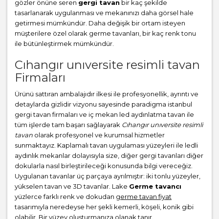
gözler önüne seren
gergi tavan
bir kaç şekilde
tasarlanarak uygulanması ve mekanınızı daha görsel hale
getirmesi mümkündür. Daha değişik bir ortam isteyen
müşterilere özel olarak germe tavanları, bir kaç renk tonu
ile bütünleştirmek mümkündür.
Cıhangır unıversite resimli tavan
Firmaları
Ürünü sattıran ambalajıdır ilkesi ile profesyonellik, ayrıntı ve
detaylarda gizlidir vizyonu sayesinde paradigma istanbul
gergi tavan firmaları ve iç mekan led aydınlatma tavan ile
tüm işlerde tam başarı sağlayarak
Cıhangır unıversite resimli
tavan
olarak profesyonel ve kurumsal hizmetler
sunmaktayız. Kaplamalı tavan uygulaması yüzeyleri ile ledli
aydınlık mekanlar dolayısıyla size, diğer gergi tavanları diğer
dokularla nasıl birleştirileceği konusunda bilgi vereceğiz.
Uygulanan tavanlar üç parçaya ayrılmıştır: iki tonlu yüzeyler,
yükselen tavan ve 3D tavanlar. Lake
Germe tavancı
yüzlerce farklı renk ve dokudan
germe tavan fiyat
tasarımıyla neredeyse her şekli kemerli, köşeli, konik gibi
olabilir. Bir yüzey oluşturmanıza olanak tanır.