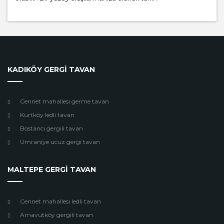
KADIKÖY GERGİ TAVAN
Cennet mahallesı germe tavan
Kurtköy ledli tavan
Bostancı gergili tavan
Ümraniye ucuz gergi tavan
MALTEPE GERGİ TAVAN
Cennet mahallesı ledli tavan
Arnavutköy gergili tavan