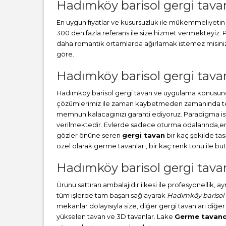
Hadımköy barisol gergi tava
En uygun fiyatlar ve kusursuzluk ile mükemmeliyetin b
300 den fazla referans ile size hizmet vermekteyiz
daha romantik ortamlarda ağırlamak istemez misiniz? 
göre.
Hadımköy barisol gergi tavan
Hadımköy barisol gergi tavan ve uygulama konusunda
çözümlerimiz ile zaman kaybetmeden zamanında teslim
memnun kalacagınızı garanti ediyoruz. Paradigma i
verilmektedir. Evlerde sadece oturma odalarında,en ç
gözler önüne seren
gergi tavan
bir kaç şekilde ta
özel olarak germe tavanları, bir kaç renk tonu ile 
Hadımköy barisol gergi tavan
Ürünü sattıran ambalajıdır ilkesi ile profesyonellik, 
tüm işlerde tam başarı sağlayarak
Hadımköy barisol 
mekanlar dolayısıyla size, diğer gergi tavanları diğer
yükselen tavan ve 3D tavanlar. Lake
Germe tavanc