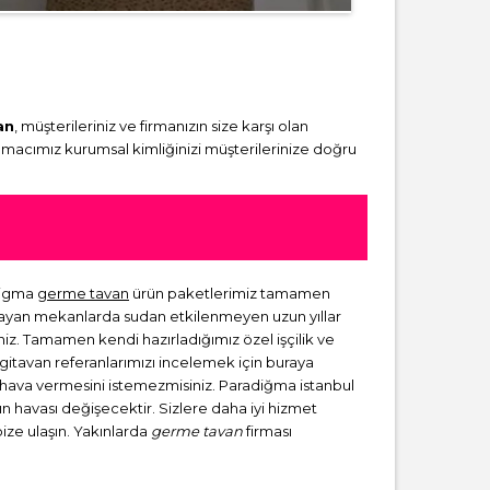
an
, müşterileriniz ve firmanızın size karşı olan
amacımız kurumsal kimliğinizi müşterilerinize doğru
adigma
germe tavan
ürün paketlerimiz tamamen
lmayan mekanlarda sudan etkilenmeyen uzun yıllar
niz. Tamamen kendi hazırladığımız özel işçilik ve
rgitavan referanlarımızı incelemek için buraya
ir hava vermesini istemezmisiniz. Paradiğma istanbul
zın havası değişecektir. Sizlere daha iyi hizmet
bize ulaşın. Yakınlarda
germe tavan
firması