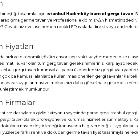
n
irleştiği tasarımlar için
istanbul Hadımköy barisol gergi tavan
. 
. Paradiğma
germe tavan
ve Professional ekibimiz 7/24 hizmetinizdedir.
Cevabınız evet ise hemen renkli LED ışıklarla direkt veya endirekt ola
 Fiyatları
 hızlı ve ekonomik çözüm arıyorsanız vakit kaybetmeden bize ulaşın.
at ile, var olan tüm gergitavan gereksinimlerinizi karşılayabileceks
stanbul
gergi tavan
kurumsal alt yapısı üzerinden siz gergitavan yaptırm
ok da kamusal alanlarda kullanılması önerilen gergi tavanlar kaliteli
sarlanarak uygulanması ve mekanınızı daha görsel hale getirmesi müm
bütünleştirmek mümkündür.
 Firmaları
ayrıntı ve detaylarda gizlidir vizyonu sayesinde paradigma istanbul gerg
gergi tavan
olarak profesyonel ve kurumsal hizmetler sunmaktayız. Kapl
 dokularla nasıl birleştirileceği konusunda bilgi vereceğiz. Uygulanan tav
ı
yüzlerce farklı renk ve dokudan
germe tavan fiyat
tasarımıyla neredey