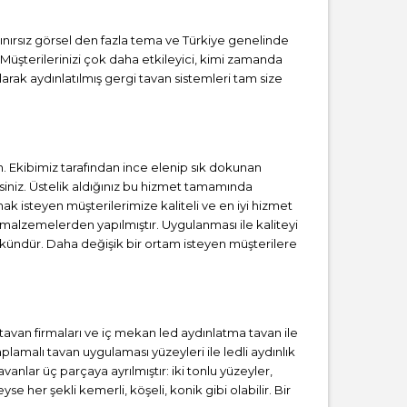
Sınırsız görsel den fazla tema ve Türkiye genelinde
 Müşterilerinizi çok daha etkileyici, kimi zamanda
rak aydınlatılmış gergi tavan sistemleri tam size
 Ekibimiz tarafından ince elenip sık dokunan
iniz. Üstelik aldığınız bu hizmet tamamında
ak isteyen müşterilerimize kaliteli ve en iyi hizmet
 malzemelerden yapılmıştır. Uygulanması ile kaliteyi
kündür. Daha değişik bir ortam isteyen müşterilere
i tavan firmaları ve iç mekan led aydınlatma tavan ile
amalı tavan uygulaması yüzeyleri ile ledli aydınlık
anlar üç parçaya ayrılmıştır: iki tonlu yüzeyler,
se her şekli kemerli, köşeli, konik gibi olabilir. Bir