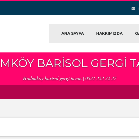
ANA SAYFA
HAKKIMIZDA
G
MKÖY BARISOL GERGI 
Hadımköy barisol gergi tavan | 0531 353 32 37