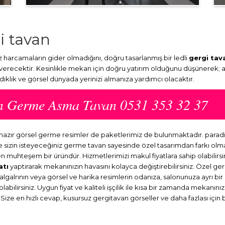
i tavan
harcamaların gider olmadığını, doğru tasarlanmış bir ledli
gergi tav
 verecektir. Kesinlikle mekan için doğru yatırım olduğunu düşünerek; 
ydıklık ve görsel dünyada yerinizi almanıza yardımcı olacaktır.
an Germe Asma Tavan 0531 353 32 37
 hazır görsel germe resimler de paketlerimiz de bulunmaktadır. par
ve sizin isteyeceğiniz germe tavan sayesinde özel tasarımdan farkı o
en muhteşem bir üründür. Hizmetlerimizi makul fiyatlara sahip olabilirsi
atı
yaptırarak mekanınızın havasını kolayca değiştirebilirsiniz. Özel ge
dalgalrının veya görsel ve harika resimlerin odanıza, salonunuza ayrı b
abilirsiniz. Uygun fiyat ve kaliteli işçilik ile kısa bir zamanda mekanını
 Size en hızlı cevap, kusursuz gergitavan görseller ve daha fazlası için 