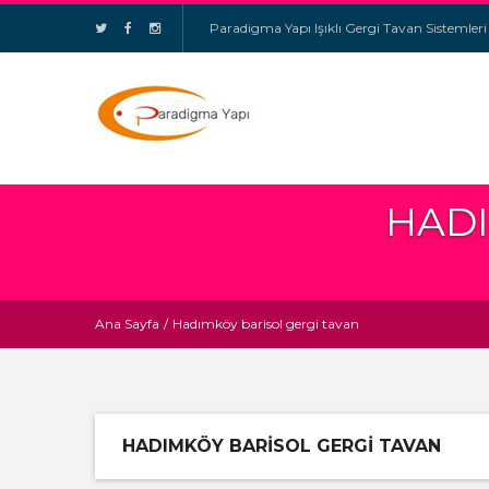
Paradigma Yapı Işıklı Gergi Tavan Sistemleri
HADI
Ana Sayfa
/
Hadımköy barisol gergi tavan
HADIMKÖY BARISOL GERGI TAVAN