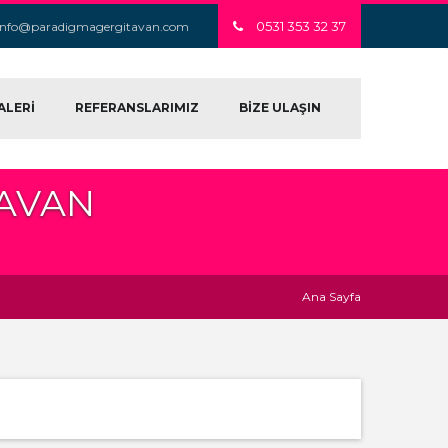
0531 353 32 37
info@paradigmagergitavan.com
ALERİ
REFERANSLARIMIZ
BİZE ULAŞIN
TAVAN
Ana Sayfa