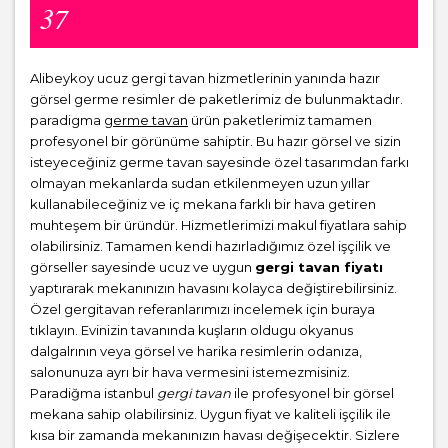
37
Alibeykoy ucuz gergi tavan hizmetlerinin yanında hazır
görsel germe resimler de paketlerimiz de bulunmaktadır.
paradigma
germe tavan
ürün paketlerimiz tamamen
profesyonel bir görünüme sahiptir. Bu hazır görsel ve sizin
isteyeceğiniz germe tavan sayesinde özel tasarımdan farkı
olmayan mekanlarda sudan etkilenmeyen uzun yıllar
kullanabileceğiniz ve iç mekana farklı bir hava getiren
muhteşem bir üründür. Hizmetlerimizi makul fiyatlara sahip
olabilirsiniz. Tamamen kendi hazırladığımız özel işçilik ve
görseller sayesinde ucuz ve uygun
gergi tavan fiyatı
yaptırarak mekanınızın havasını kolayca değiştirebilirsiniz.
Özel gergitavan referanlarımızı incelemek için buraya
tıklayın. Evinizin tavanında kuşların oldugu okyanus
dalgalrının veya görsel ve harika resimlerin odanıza,
salonunuza ayrı bir hava vermesini istemezmisiniz.
Paradiğma istanbul
gergi tavan
ile profesyonel bir görsel
mekana sahip olabilirsiniz. Uygun fiyat ve kaliteli işçilik ile
kısa bir zamanda mekanınızın havası değişecektir. Sizlere