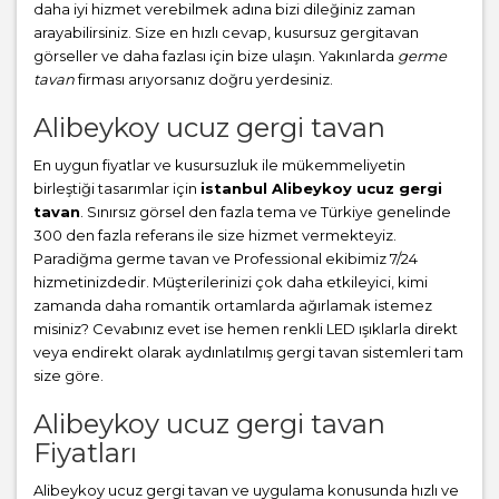
daha iyi hizmet verebilmek adına bizi dileğiniz zaman
arayabilirsiniz. Size en hızlı cevap, kusursuz gergitavan
görseller ve daha fazlası için bize ulaşın. Yakınlarda
germe
tavan
firması arıyorsanız doğru yerdesiniz.
Alibeykoy ucuz gergi tavan
En uygun fiyatlar ve kusursuzluk ile mükemmeliyetin
birleştiği tasarımlar için
istanbul Alibeykoy ucuz gergi
tavan
. Sınırsız görsel den fazla tema ve Türkiye genelinde
300 den fazla referans ile size hizmet vermekteyiz.
Paradiğma
germe tavan
ve Professional ekibimiz 7/24
hizmetinizdedir. Müşterilerinizi çok daha etkileyici, kimi
zamanda daha romantik ortamlarda ağırlamak istemez
misiniz? Cevabınız evet ise hemen renkli LED ışıklarla direkt
veya endirekt olarak aydınlatılmış gergi tavan sistemleri tam
size göre.
Alibeykoy ucuz gergi tavan
Fiyatları
Alibeykoy ucuz gergi tavan ve uygulama konusunda hızlı ve