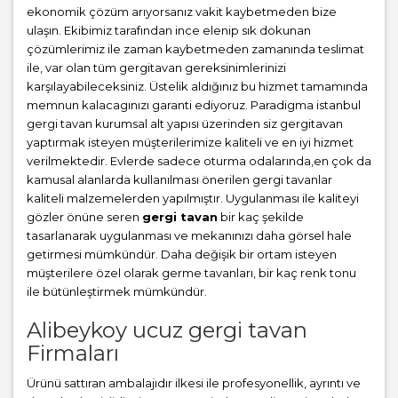
ekonomik çözüm arıyorsanız vakit kaybetmeden bize
ulaşın. Ekibimiz tarafından ince elenip sık dokunan
çözümlerimiz ile zaman kaybetmeden zamanında teslimat
ile, var olan tüm gergitavan gereksinimlerinizi
karşılayabileceksiniz. Üstelik aldığınız bu hizmet tamamında
memnun kalacagınızı garanti ediyoruz. Paradigma istanbul
gergi tavan
kurumsal alt yapısı üzerinden siz gergitavan
yaptırmak isteyen müşterilerimize kaliteli ve en iyi hizmet
verilmektedir. Evlerde sadece oturma odalarında,en çok da
kamusal alanlarda kullanılması önerilen gergi tavanlar
kaliteli malzemelerden yapılmıştır. Uygulanması ile kaliteyi
gözler önüne seren
gergi tavan
bir kaç şekilde
tasarlanarak uygulanması ve mekanınızı daha görsel hale
getirmesi mümkündür. Daha değişik bir ortam isteyen
müşterilere özel olarak germe tavanları, bir kaç renk tonu
ile bütünleştirmek mümkündür.
Alibeykoy ucuz gergi tavan
Firmaları
Ürünü sattıran ambalajıdır ilkesi ile profesyonellik, ayrıntı ve