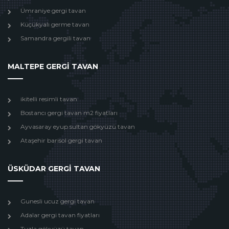
Ümraniye gergi tavan
Küçükyalı germe tavan
Samandra gergili tavan
MALTEPE GERGİ TAVAN
ikitelli resimli tavan
Bostancı gergi tavan m2 fiyatları
Ayvasaray eyup sultan gökyüzü tavan
Ataşehir barisol gergi tavan
ÜSKÜDAR GERGİ TAVAN
Gunesli ucuz gergi tavan
Adalar gergi tavan fiyatları
Tuzla gökyüzü tavan