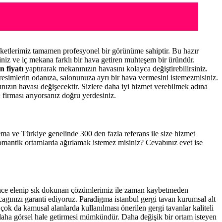
ketlerimiz tamamen profesyonel bir görünüme sahiptir. Bu hazır
niz ve iç mekana farklı bir hava getiren muhteşem bir üründür.
n fiyatı
yaptırarak mekanınızın havasını kolayca değiştirebilirsiniz.
resimlerin odanıza, salonunuza ayrı bir hava vermesini istemezmisiniz.
nınızın havası değişecektir. Sizlere daha iyi hizmet verebilmek adına
n
firması arıyorsanız doğru yerdesiniz.
 tema ve Türkiye genelinde 300 den fazla referans ile size hizmet
romantik ortamlarda ağırlamak istemez misiniz? Cevabınız evet ise
ince elenip sık dokunan çözümlerimiz ile zaman kaybetmeden
cagınızı garanti ediyoruz. Paradigma istanbul
gergi tavan
kurumsal alt
çok da kamusal alanlarda kullanılması önerilen gergi tavanlar kaliteli
daha görsel hale getirmesi mümkündür. Daha değişik bir ortam isteyen