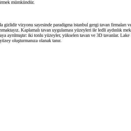
eştirmek mümkündür.
arda gizlidir vizyonu sayesinde paradigma istanbul gergi tavan firmaları 
aktayız. Kaplamalı tavan uygulaması yüzeyleri ile ledli aydınlık mekanl
aya ayrılmıştır: iki tonlu yüzeyler, yükselen tavan ve 3D tavanlar. Lake
r yüzey oluşturmanıza olanak tanır.