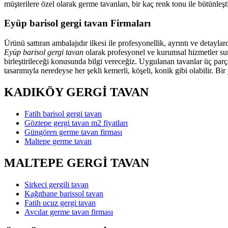
müşterilere özel olarak germe tavanları, bir kaç renk tonu ile bütünl
Eyüp barisol gergi tavan Firmaları
Ürünü sattıran ambalajıdır ilkesi ile profesyonellik, ayrıntı ve detayl
Eyüp barisol gergi tavan
olarak profesyonel ve kurumsal hizmetler sunm
birleştirileceği konusunda bilgi vereceğiz. Uygulanan tavanlar üç parç
tasarımıyla neredeyse her şekli kemerli, köşeli, konik gibi olabilir. Bi
KADIKÖY GERGİ TAVAN
Fatih barisol gergi tavan
Göztepe gergi tavan m2 fiyatları
Güngören germe tavan firması
Maltepe germe tavan
MALTEPE GERGİ TAVAN
Sirkeci gergili tavan
Kağıthane barissol tavan
Fatih ucuz gergi tavan
Avcılar germe tavan firması