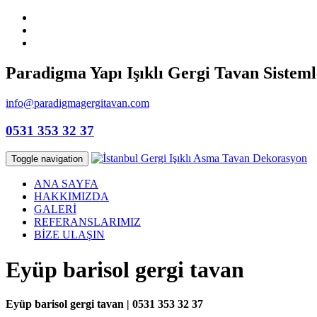
Paradigma Yapı Işıklı Gergi Tavan Sisteml
info@paradigmagergitavan.com
0531 353 32 37
Toggle navigation
ANA SAYFA
HAKKIMIZDA
GALERİ
REFERANSLARIMIZ
BİZE ULAŞIN
Eyüp barisol gergi tavan
Eyüp barisol gergi tavan | 0531 353 32 37