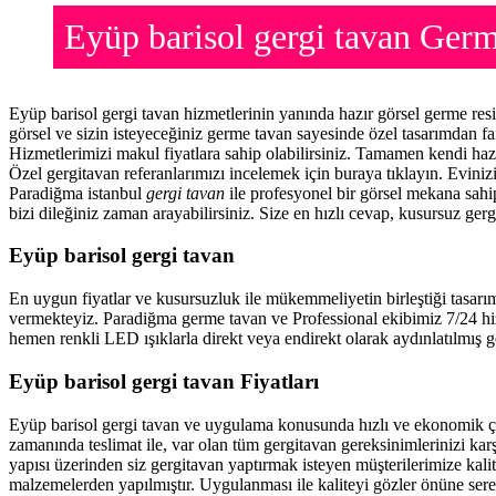
Eyüp barisol gergi tavan Ge
Eyüp barisol gergi tavan hizmetlerinin yanında hazır görsel germe re
görsel ve sizin isteyeceğiniz germe tavan sayesinde özel tasarımdan f
Hizmetlerimizi makul fiyatlara sahip olabilirsiniz. Tamamen kendi haz
Özel gergitavan referanlarımızı incelemek için buraya tıklayın. Evini
Paradiğma istanbul
gergi tavan
ile profesyonel bir görsel mekana sahip
bizi dileğiniz zaman arayabilirsiniz. Size en hızlı cevap, kusursuz gerg
Eyüp barisol gergi tavan
En uygun fiyatlar ve kusursuzluk ile mükemmeliyetin birleştiği tasarı
vermekteyiz. Paradiğma
germe tavan
ve Professional ekibimiz 7/24 hi
hemen renkli LED ışıklarla direkt veya endirekt olarak aydınlatılmış ge
Eyüp barisol gergi tavan Fiyatları
Eyüp barisol gergi tavan ve uygulama konusunda hızlı ve ekonomik ç
zamanında teslimat ile, var olan tüm gergitavan gereksinimlerinizi ka
yapısı üzerinden siz gergitavan yaptırmak isteyen müşterilerimize kalit
malzemelerden yapılmıştır. Uygulanması ile kaliteyi gözler önüne ser