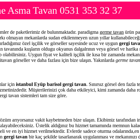
rme Asma Tavan 0531 353 32 37
simler de paketlerimiz de bulunmaktadır. paradigma
germe tavan
ürün pa
arkı olmayan mekanlarda sudan etkilenmeyen uzun yıllar kullanabileceği
ırladığımız özel işçilik ve görseller sayesinde ucuz ve uygun
gergi tava
zin tavanında kuşların oldugu okyanus dalgalrının veya görsel ve harika 
 olabilirsiniz. Uygun fiyat ve kaliteli işçilik ile kısa bir zamanda meka
itavan görseller ve daha fazlası için bize ulaşın. Yakınlarda
germe tava
mlar için
istanbul Eyüp barisol gergi tavan
. Sınırsız görsel den fazla
zmetinizdedir. Müşterilerinizi çok daha etkileyici, kimi zamanda daha 
rgi tavan sistemleri tam size göre.
özüm arıyorsanız vakit kaybetmeden bize ulaşın. Ekibimiz tarafından 
rşılayabileceksiniz. Üstelik aldığınız bu hizmet tamamında memnun kala
eli ve en iyi hizmet verilmektedir. Evlerde sadece oturma odalarında,en 
en
gergi tavan
bir kaç şekilde tasarlanarak uygulanması ve mekanınızı 