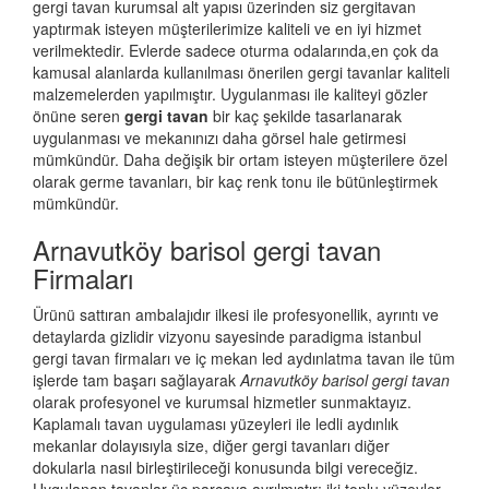
gergi tavan
kurumsal alt yapısı üzerinden siz gergitavan
yaptırmak isteyen müşterilerimize kaliteli ve en iyi hizmet
verilmektedir. Evlerde sadece oturma odalarında,en çok da
kamusal alanlarda kullanılması önerilen gergi tavanlar kaliteli
malzemelerden yapılmıştır. Uygulanması ile kaliteyi gözler
önüne seren
gergi tavan
bir kaç şekilde tasarlanarak
uygulanması ve mekanınızı daha görsel hale getirmesi
mümkündür. Daha değişik bir ortam isteyen müşterilere özel
olarak germe tavanları, bir kaç renk tonu ile bütünleştirmek
mümkündür.
Arnavutköy barisol gergi tavan
Firmaları
Ürünü sattıran ambalajıdır ilkesi ile profesyonellik, ayrıntı ve
detaylarda gizlidir vizyonu sayesinde paradigma istanbul
gergi tavan firmaları ve iç mekan led aydınlatma tavan ile tüm
işlerde tam başarı sağlayarak
Arnavutköy barisol gergi tavan
olarak profesyonel ve kurumsal hizmetler sunmaktayız.
Kaplamalı tavan uygulaması yüzeyleri ile ledli aydınlık
mekanlar dolayısıyla size, diğer gergi tavanları diğer
dokularla nasıl birleştirileceği konusunda bilgi vereceğiz.