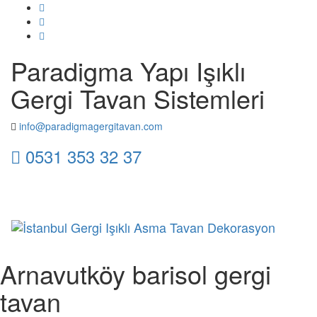
Paradigma Yapı Işıklı
Gergi Tavan Sistemleri
info@paradigmagergitavan.com
0531 353 32 37
Toggl
naviga
Arnavutköy barisol gergi
tavan