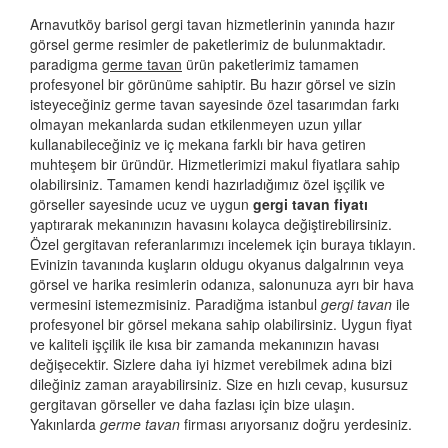
Arnavutköy barisol gergi tavan hizmetlerinin yanında hazır
görsel germe resimler de paketlerimiz de bulunmaktadır.
paradigma
germe tavan
ürün paketlerimiz tamamen
profesyonel bir görünüme sahiptir. Bu hazır görsel ve sizin
isteyeceğiniz germe tavan sayesinde özel tasarımdan farkı
olmayan mekanlarda sudan etkilenmeyen uzun yıllar
kullanabileceğiniz ve iç mekana farklı bir hava getiren
muhteşem bir üründür. Hizmetlerimizi makul fiyatlara sahip
olabilirsiniz. Tamamen kendi hazırladığımız özel işçilik ve
görseller sayesinde ucuz ve uygun
gergi tavan fiyatı
yaptırarak mekanınızın havasını kolayca değiştirebilirsiniz.
Özel gergitavan referanlarımızı incelemek için buraya tıklayın.
Evinizin tavanında kuşların oldugu okyanus dalgalrının veya
görsel ve harika resimlerin odanıza, salonunuza ayrı bir hava
vermesini istemezmisiniz. Paradiğma istanbul
gergi tavan
ile
profesyonel bir görsel mekana sahip olabilirsiniz. Uygun fiyat
ve kaliteli işçilik ile kısa bir zamanda mekanınızın havası
değişecektir. Sizlere daha iyi hizmet verebilmek adına bizi
dileğiniz zaman arayabilirsiniz. Size en hızlı cevap, kusursuz
gergitavan görseller ve daha fazlası için bize ulaşın.
Yakınlarda
germe tavan
firması arıyorsanız doğru yerdesiniz.