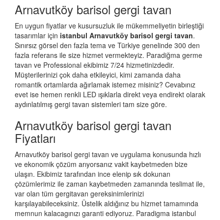
Arnavutköy barisol gergi tavan
En uygun fiyatlar ve kusursuzluk ile mükemmeliyetin birleştiği
tasarımlar için
istanbul Arnavutköy barisol gergi tavan
.
Sınırsız görsel den fazla tema ve Türkiye genelinde 300 den
fazla referans ile size hizmet vermekteyiz. Paradiğma
germe
tavan
ve Professional ekibimiz 7/24 hizmetinizdedir.
Müşterilerinizi çok daha etkileyici, kimi zamanda daha
romantik ortamlarda ağırlamak istemez misiniz? Cevabınız
evet ise hemen renkli LED ışıklarla direkt veya endirekt olarak
aydınlatılmış gergi tavan sistemleri tam size göre.
Arnavutköy barisol gergi tavan
Fiyatları
Arnavutköy barisol gergi tavan ve uygulama konusunda hızlı
ve ekonomik çözüm arıyorsanız vakit kaybetmeden bize
ulaşın. Ekibimiz tarafından ince elenip sık dokunan
çözümlerimiz ile zaman kaybetmeden zamanında teslimat ile,
var olan tüm gergitavan gereksinimlerinizi
karşılayabileceksiniz. Üstelik aldığınız bu hizmet tamamında
memnun kalacagınızı garanti ediyoruz. Paradigma istanbul