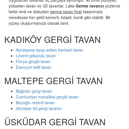
Uygulanan tavanlar üç parçaya ayrılmıştır: iki tonlu yüzeyler,
yükselen tavan ve 3D tavanlar. Lake
Germe tavancı
yüzlerce
farklı renk ve dokudan
germe tavan fiyat
tasarımıyla
neredeyse her şekli kemerli, köşeli, konik gibi olabilir. Bir
yüzey oluşturmanıza olanak tanır.
KADIKÖY GERGİ TAVAN
Ayvasaray eyup sultan barissol tavan
Levent gökyüzü tavan
Florya gergili tavan
Esenyurt ledli tavan
MALTEPE GERGİ TAVAN
Bağcılar gergi tavan
Cumhuriyet mahallesi gergili tavan
Beyoğlu resimli tavan
Göztepe 3d gergi tavancı
ÜSKÜDAR GERGİ TAVAN