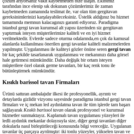
çözüm arıyorsanız vakit kaybetmeden bize ulaşın. Ekibimiz
tarafından ince elenip sık dokunan çözümlerimiz ile zaman
kaybetmeden zamanında teslimat ile, var olan tüm gergitavan
gereksinimlerinizi karşılayabileceksiniz. Üstelik aldığınız bu hizmet
tamamında memnun kalacagınızı garanti ediyoruz. Paradigma
istanbul
gergi tavan
kurumsal alt yapısı üzerinden siz gergitavan
yaptırmak isteyen müşterilerimize kaliteli ve en iyi hizmet
verilmektedir. Evlerde sadece oturma odalarında,en çok da kamusal
alanlarda kullanılması önerilen gergi tavanlar kaliteli malzemelerden
yapılmıştır. Uygulanması ile kaliteyi gözler önüne seren
gergi tavan
bir kaç şekilde tasarlanarak uygulanması ve mekanınızı daha görsel
hale getirmesi mümkündür. Daha değişik bir ortam isteyen
müşterilere özel olarak germe tavanları, bir kaç renk tonu ile
bütünleştirmek mümkündür.
Kısıklı barissol tavan Firmaları
Ürünü sattıran ambalajıdır ilkesi ile profesyonellik, ayrıntı ve
detaylarda gizlidir vizyonu sayesinde paradigma istanbul gergi tavan
firmaları ve iç mekan led aydınlatma tavan ile tüm işlerde tam başarı
sağlayarak
Kısıklı barissol tavan
olarak profesyonel ve kurumsal
hizmetler sunmaktayız. Kaplamalı tavan uygulaması yüzeyleri ile
ledli aydınlık mekanlar dolayısıyla size, diğer gergi tavanları diğer
dokularla nasıl birleştirileceği konusunda bilgi vereceğiz. Uygulanan
tavanlar üç parçaya ayrılmıştır: iki tonlu yüzeyler, yükselen tavan ve