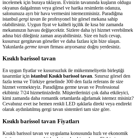
incelemek için buraya tıklayın. Evinizin tavanında kuşların oldugu
okyanus dalgalrının veya görsel ve harika resimlerin odanıza,
salonunuza ayrı bir hava vermesini istemezmisiniz. Paradiğma
istanbul
gergi tavan
ile profesyonel bir görsel mekana sahip
olabilirsiniz. Uygun fiyat ve kaliteli işçilik ile kısa bir zamanda
mekanınızın havası değişecektir. Sizlere daha iyi hizmet verebilmek
adına bizi dileğiniz zaman arayabilirsiniz. Size en hızlı cevap,
kusursuz gergitavan görseller ve daha fazlası için bize ulaşın.
Yakınlarda
germe tavan
firması arıyorsanız doğru yerdesiniz.
Kısıklı barissol tavan
En uygun fiyatlar ve kusursuzluk ile mükemmeliyetin birleştiği
tasarımlar için
istanbul Kısıklı barissol tavan
. Sınırsız görsel den
fazla tema ve Türkiye genelinde 300 den fazla referans ile size
hizmet vermekteyiz. Paradiğma
germe tavan
ve Professional
ekibimiz 7/24 hizmetinizdedir. Müşterilerinizi çok daha etkileyici,
kimi zamanda daha romantik ortamlarda ağırlamak istemez misiniz?
Cevabınız evet ise hemen renkli LED ışıklarla direkt veya endirekt
olarak aydınlatılmış gergi tavan sistemleri tam size göre.
Kısıklı barissol tavan Fiyatları
Kısıklı barissol tavan ve uygulama konusunda hızlı ve ekonomik