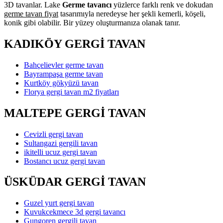
3D tavanlar. Lake
Germe tavancı
yüzlerce farklı renk ve dokudan
germe tavan fiyat
tasarımıyla neredeyse her şekli kemerli, köşeli,
konik gibi olabilir. Bir yüzey oluşturmanıza olanak tanır.
KADIKÖY GERGİ TAVAN
Bahçelievler germe tavan
Bayrampaşa germe tavan
Kurtköy gökyüzü tavan
Florya gergi tavan m2 fiyatları
MALTEPE GERGİ TAVAN
Cevizli gergi tavan
Sultangazi gergili tavan
ikitelli ucuz gergi tavan
Bostancı ucuz gergi tavan
ÜSKÜDAR GERGİ TAVAN
Guzel yurt gergi tavan
Kuvukcekmece 3d gergi tavancı
Gungoren gergili tavan