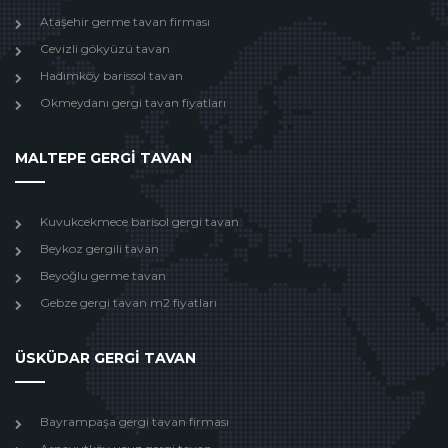
Ataşehir germe tavan firması
Cevizli gökyüzü tavan
Hadımköy barissol tavan
Okmeydanı gergi tavan fiyatları
MALTEPE GERGİ TAVAN
Kuvukcekmece barisol gergi tavan
Beykoz gergili tavan
Beyoğlu germe tavan
Gebze gergi tavan m2 fiyatları
ÜSKÜDAR GERGİ TAVAN
Bayrampaşa gergi tavan firması