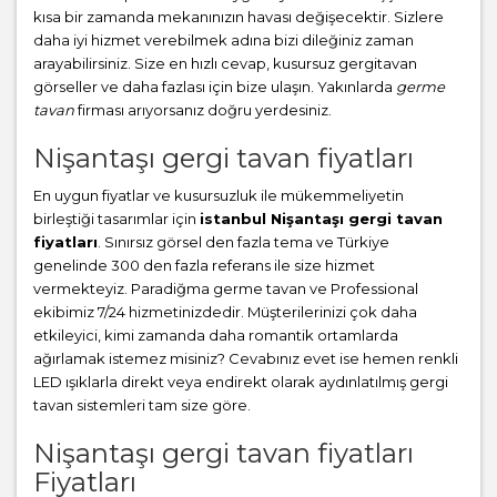
kısa bir zamanda mekanınızın havası değişecektir. Sizlere
daha iyi hizmet verebilmek adına bizi dileğiniz zaman
arayabilirsiniz. Size en hızlı cevap, kusursuz gergitavan
görseller ve daha fazlası için bize ulaşın. Yakınlarda
germe
tavan
firması arıyorsanız doğru yerdesiniz.
Nişantaşı gergi tavan fiyatları
En uygun fiyatlar ve kusursuzluk ile mükemmeliyetin
birleştiği tasarımlar için
istanbul Nişantaşı gergi tavan
fiyatları
. Sınırsız görsel den fazla tema ve Türkiye
genelinde 300 den fazla referans ile size hizmet
vermekteyiz. Paradiğma
germe tavan
ve Professional
ekibimiz 7/24 hizmetinizdedir. Müşterilerinizi çok daha
etkileyici, kimi zamanda daha romantik ortamlarda
ağırlamak istemez misiniz? Cevabınız evet ise hemen renkli
LED ışıklarla direkt veya endirekt olarak aydınlatılmış gergi
tavan sistemleri tam size göre.
Nişantaşı gergi tavan fiyatları
Fiyatları