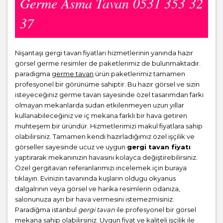
Germe Asma Tavan 0531 353 32
37
Nişantaşı gergi tavan fiyatları hizmetlerinin yanında hazır
görsel germe resimler de paketlerimiz de bulunmaktadır.
paradigma
germe tavan
ürün paketlerimiz tamamen
profesyonel bir görünüme sahiptir. Bu hazır görsel ve sizin
isteyeceğiniz germe tavan sayesinde özel tasarımdan farkı
olmayan mekanlarda sudan etkilenmeyen uzun yıllar
kullanabileceğiniz ve iç mekana farklı bir hava getiren
muhteşem bir üründür. Hizmetlerimizi makul fiyatlara sahip
olabilirsiniz. Tamamen kendi hazırladığımız özel işçilik ve
görseller sayesinde ucuz ve uygun
gergi tavan fiyatı
yaptırarak mekanınızın havasını kolayca değiştirebilirsiniz.
Özel gergitavan referanlarımızı incelemek için buraya
tıklayın. Evinizin tavanında kuşların oldugu okyanus
dalgalrının veya görsel ve harika resimlerin odanıza,
salonunuza ayrı bir hava vermesini istemezmisiniz.
Paradiğma istanbul
gergi tavan
ile profesyonel bir görsel
mekana sahip olabilirsiniz. Uygun fiyat ve kaliteli işçilik ile