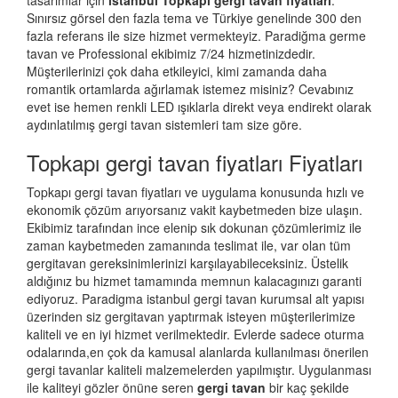
tasarımlar için
istanbul Topkapı gergi tavan fiyatları
.
Sınırsız görsel den fazla tema ve Türkiye genelinde 300 den
fazla referans ile size hizmet vermekteyiz. Paradiğma
germe
tavan
ve Professional ekibimiz 7/24 hizmetinizdedir.
Müşterilerinizi çok daha etkileyici, kimi zamanda daha
romantik ortamlarda ağırlamak istemez misiniz? Cevabınız
evet ise hemen renkli LED ışıklarla direkt veya endirekt olarak
aydınlatılmış gergi tavan sistemleri tam size göre.
Topkapı gergi tavan fiyatları Fiyatları
Topkapı gergi tavan fiyatları ve uygulama konusunda hızlı ve
ekonomik çözüm arıyorsanız vakit kaybetmeden bize ulaşın.
Ekibimiz tarafından ince elenip sık dokunan çözümlerimiz ile
zaman kaybetmeden zamanında teslimat ile, var olan tüm
gergitavan gereksinimlerinizi karşılayabileceksiniz. Üstelik
aldığınız bu hizmet tamamında memnun kalacagınızı garanti
ediyoruz. Paradigma istanbul
gergi tavan
kurumsal alt yapısı
üzerinden siz gergitavan yaptırmak isteyen müşterilerimize
kaliteli ve en iyi hizmet verilmektedir. Evlerde sadece oturma
odalarında,en çok da kamusal alanlarda kullanılması önerilen
gergi tavanlar kaliteli malzemelerden yapılmıştır. Uygulanması
ile kaliteyi gözler önüne seren
gergi tavan
bir kaç şekilde