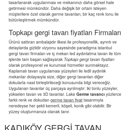
tasarlanarak uygulanması ve mekanınızı daha görsel hale
getirmesi mümkündür. Daha değişik bir ortam isteyen
müşterilere özel olarak germe tavanları, bir kaç renk tonu ile
bütünleştirmek mümkündür.
Topkapı gergi tavan fiyatları Firmaları
Ürünü sattıran ambalajıdır ilkesi ile profesyonellik, ayrıntı ve
detaylarda gizlidir vizyonu sayesinde paradigma istanbul
gergi tavan firmaları ve iç mekan led aydınlatma tavan ile tüm
işlerde tam başarı sağlayarak
Topkapı gergi tavan fiyatları
olarak profesyonel ve kurumsal hizmetler sunmaktayız.
Kaplamalı tavan uygulaması yüzeyleri ile ledli aydınlık
mekanlar dolayısıyla size, diğer gergi tavanları diğer
dokularla nasıl birleştirileceği konusunda bilgi vereceğiz.
Uygulanan tavanlar üç parçaya ayrılmıştır: iki tonlu yüzeyler,
yükselen tavan ve 3D tavanlar. Lake
Germe tavancı
yüzlerce
farklı renk ve dokudan
germe tavan fiyat
tasarımıyla
neredeyse her şekli kemerli, köşeli, konik gibi olabilir. Bir
yüzey oluşturmanıza olanak tanır.
KADIKÖY GERGİ TAVAN