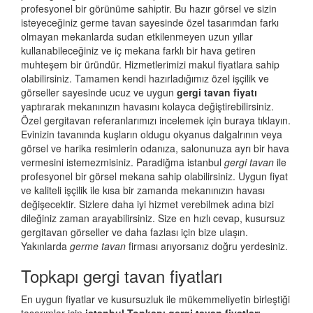
profesyonel bir görünüme sahiptir. Bu hazır görsel ve sizin
isteyeceğiniz germe tavan sayesinde özel tasarımdan farkı
olmayan mekanlarda sudan etkilenmeyen uzun yıllar
kullanabileceğiniz ve iç mekana farklı bir hava getiren
muhteşem bir üründür. Hizmetlerimizi makul fiyatlara sahip
olabilirsiniz. Tamamen kendi hazırladığımız özel işçilik ve
görseller sayesinde ucuz ve uygun
gergi tavan fiyatı
yaptırarak mekanınızın havasını kolayca değiştirebilirsiniz.
Özel gergitavan referanlarımızı incelemek için buraya tıklayın.
Evinizin tavanında kuşların oldugu okyanus dalgalrının veya
görsel ve harika resimlerin odanıza, salonunuza ayrı bir hava
vermesini istemezmisiniz. Paradiğma istanbul
gergi tavan
ile
profesyonel bir görsel mekana sahip olabilirsiniz. Uygun fiyat
ve kaliteli işçilik ile kısa bir zamanda mekanınızın havası
değişecektir. Sizlere daha iyi hizmet verebilmek adına bizi
dileğiniz zaman arayabilirsiniz. Size en hızlı cevap, kusursuz
gergitavan görseller ve daha fazlası için bize ulaşın.
Yakınlarda
germe tavan
firması arıyorsanız doğru yerdesiniz.
Topkapı gergi tavan fiyatları
En uygun fiyatlar ve kusursuzluk ile mükemmeliyetin birleştiği