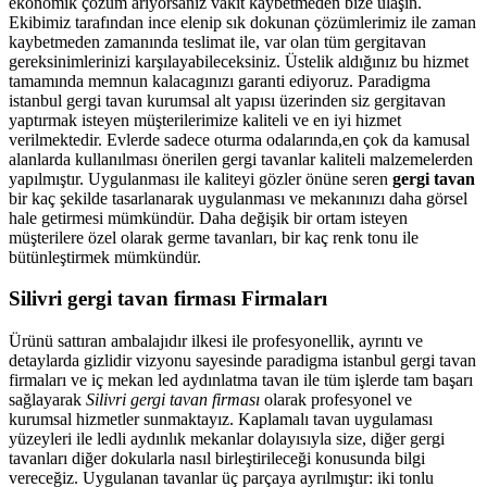
ekonomik çözüm arıyorsanız vakit kaybetmeden bize ulaşın.
Ekibimiz tarafından ince elenip sık dokunan çözümlerimiz ile zaman
kaybetmeden zamanında teslimat ile, var olan tüm gergitavan
gereksinimlerinizi karşılayabileceksiniz. Üstelik aldığınız bu hizmet
tamamında memnun kalacagınızı garanti ediyoruz. Paradigma
istanbul
gergi tavan
kurumsal alt yapısı üzerinden siz gergitavan
yaptırmak isteyen müşterilerimize kaliteli ve en iyi hizmet
verilmektedir. Evlerde sadece oturma odalarında,en çok da kamusal
alanlarda kullanılması önerilen gergi tavanlar kaliteli malzemelerden
yapılmıştır. Uygulanması ile kaliteyi gözler önüne seren
gergi tavan
bir kaç şekilde tasarlanarak uygulanması ve mekanınızı daha görsel
hale getirmesi mümkündür. Daha değişik bir ortam isteyen
müşterilere özel olarak germe tavanları, bir kaç renk tonu ile
bütünleştirmek mümkündür.
Silivri gergi tavan firması Firmaları
Ürünü sattıran ambalajıdır ilkesi ile profesyonellik, ayrıntı ve
detaylarda gizlidir vizyonu sayesinde paradigma istanbul gergi tavan
firmaları ve iç mekan led aydınlatma tavan ile tüm işlerde tam başarı
sağlayarak
Silivri gergi tavan firması
olarak profesyonel ve
kurumsal hizmetler sunmaktayız. Kaplamalı tavan uygulaması
yüzeyleri ile ledli aydınlık mekanlar dolayısıyla size, diğer gergi
tavanları diğer dokularla nasıl birleştirileceği konusunda bilgi
vereceğiz. Uygulanan tavanlar üç parçaya ayrılmıştır: iki tonlu