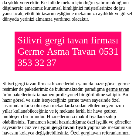
da şıklık verecektir. Kesinlikle mekan için doğru yatırım olduğunu
düşünerek; amacımız kurumsal kimliğinizi müşterilerinize doğru
yansıtacak, etkili bir tasarım eşliğinde mekanınıza aydıklık ve görsel
dünyada yerinizi almanıza yardımcı olacaktır.
Silivri gergi tavan firması
Germe Asma Tavan 0531
353 32 37
Silivri gergi tavan firması hizmetlerinin yanında hazır görsel germe
resimler de paketlerimiz de bulunmaktadır. paradigma
germe tavan
ürün paketlerimiz tamamen profesyonel bir görünüme sahiptir. Bu
hazır görsel ve sizin isteyeceğiniz germe tavan sayesinde özel
tasarımdan farkı olmayan mekanlarda sudan etkilenmeyen uzun
yıllar kullanabileceğiniz ve iç mekana farklı bir hava getiren
muhteşem bir üründür. Hizmetlerimizi makul fiyatlara sahip
olabilirsiniz. Tamamen kendi hazırladığımız özel işçilik ve görseller
sayesinde ucuz ve uygun
gergi tavan fiyatı
yaptırarak mekanınızın
havasını kolayca değiştirebilirsiniz. Özel gergitavan referanlarımızı