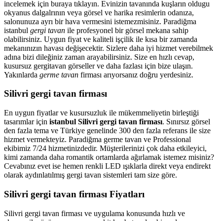
incelemek için buraya tıklayın. Evinizin tavanında kuşların oldugu
okyanus dalgalrının veya görsel ve harika resimlerin odanıza,
salonunuza ayrı bir hava vermesini istemezmisiniz. Paradiğma
istanbul
gergi tavan
ile profesyonel bir görsel mekana sahip
olabilirsiniz. Uygun fiyat ve kaliteli işçilik ile kısa bir zamanda
mekanınızın havası değişecektir. Sizlere daha iyi hizmet verebilmek
adına bizi dileğiniz zaman arayabilirsiniz. Size en hızlı cevap,
kusursuz gergitavan görseller ve daha fazlası için bize ulaşın.
Yakınlarda
germe tavan
firması arıyorsanız doğru yerdesiniz.
Silivri gergi tavan firması
En uygun fiyatlar ve kusursuzluk ile mükemmeliyetin birleştiği
tasarımlar için
istanbul Silivri gergi tavan firması
. Sınırsız görsel
den fazla tema ve Türkiye genelinde 300 den fazla referans ile size
hizmet vermekteyiz. Paradiğma
germe tavan
ve Professional
ekibimiz 7/24 hizmetinizdedir. Müşterilerinizi çok daha etkileyici,
kimi zamanda daha romantik ortamlarda ağırlamak istemez misiniz?
Cevabınız evet ise hemen renkli LED ışıklarla direkt veya endirekt
olarak aydınlatılmış gergi tavan sistemleri tam size göre.
Silivri gergi tavan firması Fiyatları
Silivri gergi tavan firması ve uygulama konusunda hızlı ve