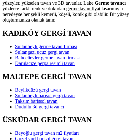
yüzeyler, yükselen tavan ve 3D tavanlar. Lake
Germe tavancı
yüzlerce farklı renk ve dokudan
germe tavan fiyat
tasarımıyla
neredeyse her şekli kemerli, köşeli, konik gibi olabilir. Bir yüzey
oluşturmanıza olanak tanır.
KADIKÖY GERGİ TAVAN
Sultanbeyli germe tavan firması
Sultangazi ucuz gergi tavan
Bahcelievler germe tavan firması
Darulacıze perpa resimli tavan
MALTEPE GERGİ TAVAN
Beylikdüzü gergi tavan
Sultanbeyli barisol gergi tavan
Taksim barissol tavan
Dudullu 3d gergi tavancı
ÜSKÜDAR GERGİ TAVAN
Beyoğlu gergi tavan m2 fiyatları
Guzel yurt barisol gergi tavan