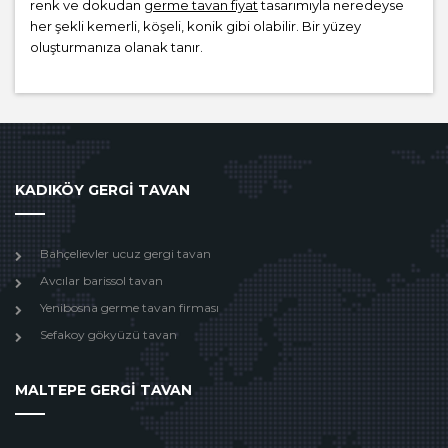
renk ve dokudan
germe tavan fiyat
tasarımıyla neredeyse
her şekli kemerli, köşeli, konik gibi olabilir. Bir yüzey
oluşturmanıza olanak tanır.
KADIKÖY GERGİ TAVAN
Bahçelievler ucuz gergi tavan
Avcılar barissol tavan
Yenibosna germe tavan firması
Sefakoy gökyüzü tavan
MALTEPE GERGİ TAVAN