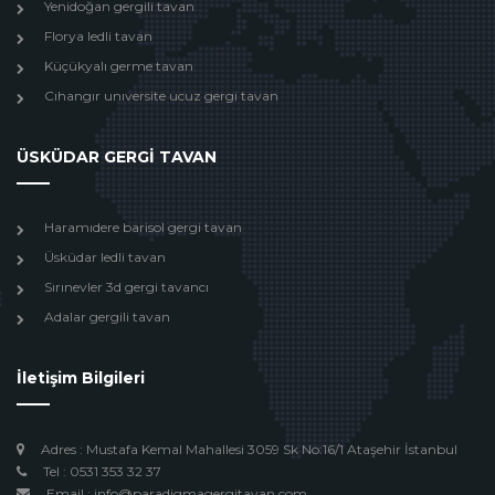
Yenidoğan gergili tavan
Florya ledli tavan
Küçükyalı germe tavan
Cıhangır unıversite ucuz gergi tavan
ÜSKÜDAR GERGİ TAVAN
Haramıdere barisol gergi tavan
Üsküdar ledli tavan
Sırınevler 3d gergi tavancı
Adalar gergili tavan
İletişim Bilgileri
Adres : Mustafa Kemal Mahallesi 3059 Sk No:16/1 Ataşehir İstanbul
Tel : 0531 353 32 37
Email : info@paradigmagergitavan.com