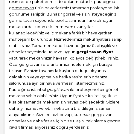
resimler de paketlerimiz de bulunmaktadır. paradigma
germe tavan
ürün paketlerimiz tamamen profesyonel bir
görünüme sahiptir. Bu hazır görsel ve sizin isteyeceğiniz
germe tavan sayesinde özel tasarımdan farkı olmayan
mekanlarda sudan etkilenmeyen uzun yıllar
kullanabileceğiniz ve iç mekana farklı bir hava getiren
muhteşem bir üründür. Hizmetlerimizi makul fiyatlara sahip
olabilirsiniz. Tamamen kendi hazırladığımız özel işçilik ve
görseller sayesinde ucuz ve uygun
gergi tavan fiyatı
yaptırarak mekanınızın havasını kolayca değiştirebilirsiniz.
Özel gergitavan referanlarımızı incelemek için buraya
tıklayın. Evinizin tavanında kuşların oldugu okyanus
dalgalrının veya görsel ve harika resimlerin odanıza,
salonunuza ayrı bir hava vermesini istemezmisiniz.
Paradiğma istanbul
gergi tavan
ile profesyonel bir görsel
mekana sahip olabilirsiniz. Uygun fiyat ve kaliteli işçilik ile
kısa bir zamanda mekanınızın havası değişecektir. Sizlere
daha iyi hizmet verebilmek adına bizi dileğiniz zaman
arayabilirsiniz. Size en hızlı cevap, kusursuz gergitavan
görseller ve daha fazlası için bize ulaşın. Yakınlarda
germe
tavan
firması arıyorsanız doğru yerdesiniz.