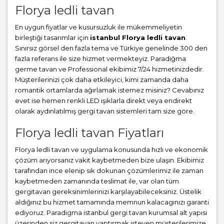
Florya ledli tavan
En uygun fiyatlar ve kusursuzluk ile mükemmeliyetin
birleştiği tasarımlar için
istanbul Florya ledli tavan
.
Sınırsız görsel den fazla tema ve Türkiye genelinde 300 den
fazla referans ile size hizmet vermekteyiz. Paradiğma
germe tavan
ve Professional ekibimiz 7/24 hizmetinizdedir.
Müşterilerinizi çok daha etkileyici, kimi zamanda daha
romantik ortamlarda ağırlamak istemez misiniz? Cevabınız
evet ise hemen renkli LED ışıklarla direkt veya endirekt
olarak aydınlatılmış gergi tavan sistemleri tam size göre.
Florya ledli tavan Fiyatları
Florya ledli tavan ve uygulama konusunda hızlı ve ekonomik
çözüm arıyorsanız vakit kaybetmeden bize ulaşın. Ekibimiz
tarafından ince elenip sık dokunan çözümlerimiz ile zaman
kaybetmeden zamanında teslimat ile, var olan tüm
gergitavan gereksinimlerinizi karşılayabileceksiniz. Üstelik
aldığınız bu hizmet tamamında memnun kalacagınızı garanti
ediyoruz. Paradigma istanbul
gergi tavan
kurumsal alt yapısı
üzerinden siz gergitavan yaptırmak isteyen müşterilerimize