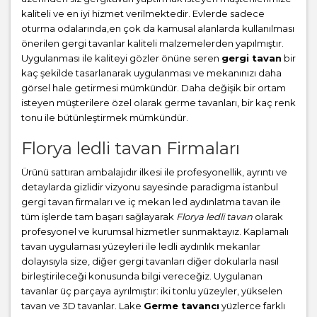
kaliteli ve en iyi hizmet verilmektedir. Evlerde sadece
oturma odalarında,en çok da kamusal alanlarda kullanılması
önerilen gergi tavanlar kaliteli malzemelerden yapılmıştır.
Uygulanması ile kaliteyi gözler önüne seren
gergi tavan
bir
kaç şekilde tasarlanarak uygulanması ve mekanınızı daha
görsel hale getirmesi mümkündür. Daha değişik bir ortam
isteyen müşterilere özel olarak germe tavanları, bir kaç renk
tonu ile bütünleştirmek mümkündür.
Florya ledli tavan Firmaları
Ürünü sattıran ambalajıdır ilkesi ile profesyonellik, ayrıntı ve
detaylarda gizlidir vizyonu sayesinde paradigma istanbul
gergi tavan firmaları ve iç mekan led aydınlatma tavan ile
tüm işlerde tam başarı sağlayarak
Florya ledli tavan
olarak
profesyonel ve kurumsal hizmetler sunmaktayız. Kaplamalı
tavan uygulaması yüzeyleri ile ledli aydınlık mekanlar
dolayısıyla size, diğer gergi tavanları diğer dokularla nasıl
birleştirileceği konusunda bilgi vereceğiz. Uygulanan
tavanlar üç parçaya ayrılmıştır: iki tonlu yüzeyler, yükselen
tavan ve 3D tavanlar. Lake
Germe tavancı
yüzlerce farklı