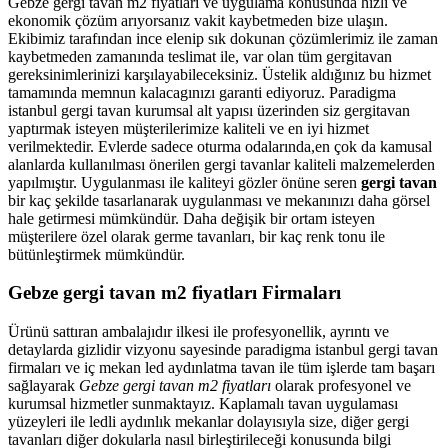
Gebze gergi tavan m2 fiyatları ve uygulama konusunda hızlı ve
ekonomik çözüm arıyorsanız vakit kaybetmeden bize ulaşın.
Ekibimiz tarafından ince elenip sık dokunan çözümlerimiz ile zaman
kaybetmeden zamanında teslimat ile, var olan tüm gergitavan
gereksinimlerinizi karşılayabileceksiniz. Üstelik aldığınız bu hizmet
tamamında memnun kalacagınızı garanti ediyoruz. Paradigma
istanbul
gergi tavan
kurumsal alt yapısı üzerinden siz gergitavan
yaptırmak isteyen müşterilerimize kaliteli ve en iyi hizmet
verilmektedir. Evlerde sadece oturma odalarında,en çok da kamusal
alanlarda kullanılması önerilen gergi tavanlar kaliteli malzemelerden
yapılmıştır. Uygulanması ile kaliteyi gözler önüne seren
gergi tavan
bir kaç şekilde tasarlanarak uygulanması ve mekanınızı daha görsel
hale getirmesi mümkündür. Daha değişik bir ortam isteyen
müşterilere özel olarak germe tavanları, bir kaç renk tonu ile
bütünleştirmek mümkündür.
Gebze gergi tavan m2 fiyatları Firmaları
Ürünü sattıran ambalajıdır ilkesi ile profesyonellik, ayrıntı ve
detaylarda gizlidir vizyonu sayesinde paradigma istanbul gergi tavan
firmaları ve iç mekan led aydınlatma tavan ile tüm işlerde tam başarı
sağlayarak
Gebze gergi tavan m2 fiyatları
olarak profesyonel ve
kurumsal hizmetler sunmaktayız. Kaplamalı tavan uygulaması
yüzeyleri ile ledli aydınlık mekanlar dolayısıyla size, diğer gergi
tavanları diğer dokularla nasıl birleştirileceği konusunda bilgi