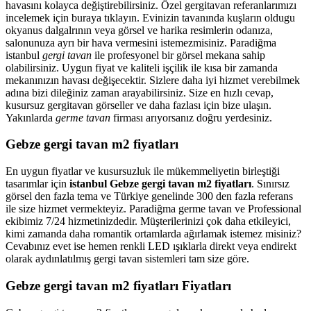
havasını kolayca değiştirebilirsiniz. Özel gergitavan referanlarımızı
incelemek için buraya tıklayın. Evinizin tavanında kuşların oldugu
okyanus dalgalrının veya görsel ve harika resimlerin odanıza,
salonunuza ayrı bir hava vermesini istemezmisiniz. Paradiğma
istanbul
gergi tavan
ile profesyonel bir görsel mekana sahip
olabilirsiniz. Uygun fiyat ve kaliteli işçilik ile kısa bir zamanda
mekanınızın havası değişecektir. Sizlere daha iyi hizmet verebilmek
adına bizi dileğiniz zaman arayabilirsiniz. Size en hızlı cevap,
kusursuz gergitavan görseller ve daha fazlası için bize ulaşın.
Yakınlarda
germe tavan
firması arıyorsanız doğru yerdesiniz.
Gebze gergi tavan m2 fiyatları
En uygun fiyatlar ve kusursuzluk ile mükemmeliyetin birleştiği
tasarımlar için
istanbul Gebze gergi tavan m2 fiyatları
. Sınırsız
görsel den fazla tema ve Türkiye genelinde 300 den fazla referans
ile size hizmet vermekteyiz. Paradiğma
germe tavan
ve Professional
ekibimiz 7/24 hizmetinizdedir. Müşterilerinizi çok daha etkileyici,
kimi zamanda daha romantik ortamlarda ağırlamak istemez misiniz?
Cevabınız evet ise hemen renkli LED ışıklarla direkt veya endirekt
olarak aydınlatılmış gergi tavan sistemleri tam size göre.
Gebze gergi tavan m2 fiyatları Fiyatları