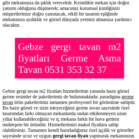
gibi mekanınıza da şıklık verecektir. Kesinlikle mekan için doğru
yatırım olduğunu düşünerek; amacımız kurumsal kimliğinizi
müşterilerinize doğru yansıtacak, etkili bir tasarım eşliğinde
mekanınıza aydıklık ve görsel dünyada yerinizi almanıza yardımcı
olacaktır.
Gebze gergi tavan m2
fiyatları Germe Asma
Tavan 0531 353 32 37
Gebze gergi tavan m2 fiyatları hizmetlerinin yanında hazır görsel
germe resimler de paketlerimiz de bulunmaktadır. paradigma
germe
tavan
ürün paketlerimiz tamamen profesyonel bir görünüme sahiptir.
Bu hazır görsel ve sizin isteyeceğiniz germe tavan sayesinde özel
tasarımdan farkı olmayan mekanlarda sudan etkilenmeyen uzun
yıllar kullanabileceğiniz ve iç mekana farklı bir hava getiren
muhteşem bir üründür. Hizmetlerimizi makul fiyatlara sahip
olabilirsiniz. Tamamen kendi hazırladığımız özel işçilik ve görseller
sayesinde ucuz ve uygun
gergi tavan fiyatı
yaptırarak mekanınızın