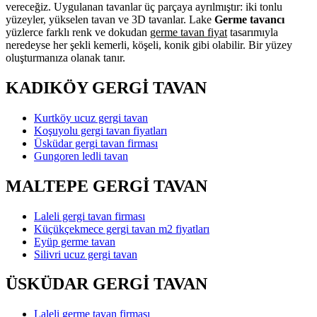
vereceğiz. Uygulanan tavanlar üç parçaya ayrılmıştır: iki tonlu
yüzeyler, yükselen tavan ve 3D tavanlar. Lake
Germe tavancı
yüzlerce farklı renk ve dokudan
germe tavan fiyat
tasarımıyla
neredeyse her şekli kemerli, köşeli, konik gibi olabilir. Bir yüzey
oluşturmanıza olanak tanır.
KADIKÖY GERGİ TAVAN
Kurtköy ucuz gergi tavan
Koşuyolu gergi tavan fiyatları
Üsküdar gergi tavan firması
Gungoren ledli tavan
MALTEPE GERGİ TAVAN
Laleli gergi tavan firması
Küçükçekmece gergi tavan m2 fiyatları
Eyüp germe tavan
Silivri ucuz gergi tavan
ÜSKÜDAR GERGİ TAVAN
Laleli germe tavan firması