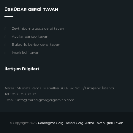
ÜSKÜDAR GERGİ TAVAN
Zeytinburnu ucuz gergi tavan
Avcılar barissol tavan
Bulgurlu barisol gergi tavan
Incırlı ledli tavan
İletişim Bilgileri
Adres : Mustafa Kemal Mahallesi 3059 Sk No:16/1 Ataşehir İstanbul
Tel : 0531 353 32 37
Email : info@paradigmagergitavan.com
© Copyright 2026.
Paradigma Gergi Tavan Gergi Asma Tavan Işıklı Tavan