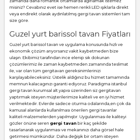
zamanda daha romantik ortamlarda ağırlamak istemez
misiniz? Cevabınız evet ise hemen renkli LED ışıklarla direkt
veya endirekt olarak aydınlatılmış gergi tavan sistemleri tam
size göre.
Guzel yurt barissol tavan Fiyatları
Guzel yurt barissol tavan ve uygulama konusunda hızlı ve
ekonomik çözüm arıyorsanız vakit kaybetmeden bize
ulaşın. Ekibimiz tarafından ince elenip sık dokunan
çözümlerimiz ile zaman kaybetmeden zamanında teslimat
ile, var olan tüm gergitavan gereksinimlerinizi
karşılayabileceksiniz. Üstelik aldığınız bu hizmet tamamında
memnun kalacagınızı garanti ediyoruz. Paradigma istanbul
gergi tavan
kurumsal alt yapısı üzerinden siz gergitavan
yaptırmak isteyen müşterilerimize kaliteli ve en iyi hizmet
verilmektedir. Evlerde sadece oturma odalarında,en çok da
kamusal alanlarda kullanılması önerilen gergi tavanlar
kaliteli malzemelerden yapılmıştır. Uygulanması ile kaliteyi
gözler önüne seren
gergi tavan
bir kaç şekilde
tasarlanarak uygulanması ve mekanınızı daha görsel hale
getirmesi mümkündür. Daha değişik bir ortam isteyen