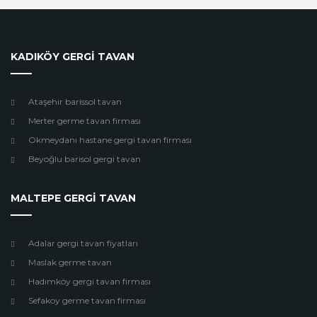
KADIKÖY GERGİ TAVAN
Ataşehir barissol tavan
Merter germe tavan firması
Okmeydanı hastane gergi tavan firması
Beyoğlu barisol gergi tavan
MALTEPE GERGİ TAVAN
Adalar gergi tavan fiyatları
Maslak germe tavan
Hadımköy gergi tavan firması
Sefakoy germe tavan firması