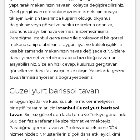
yaptırarak mekanınızın havasını kolayca değiştirebilirsiniz.
Özel gergitavan referanlarımızı incelemek için buraya
tıklayın. Evinizin tavanında kuşların oldugu okyanus
dalgalrının veya görsel ve harika resimlerin odanıza,
salonunuza ayrı bir hava vermesini istemezmisiniz.
Paradiğma istanbul
gergi tavan
ile profesyonel bir görsel
mekana sahip olabilirsiniz. Uygun fiyat ve kaliteli işçilik ile
kısa bir zamanda mekanınızın havası değişecektir. Sizlere
daha iyi hizmet verebilmek adına bizi dileğiniz zaman
arayabilirsiniz. Size en hızlı cevap, kusursuz gergitavan
görseller ve daha fazlası için bize ulaşın. Yakınlarda
germe
tavan
firması arıyorsanız doğru yerdesiniz.
Guzel yurt barissol tavan
En uygun fiyatlar ve kusursuzluk ile mükemmeliyetin
birleştiği tasarımlar için
istanbul Guzel yurt barissol
tavan
. Sınırsız görsel den fazla tema ve Türkiye genelinde
300 den fazla referans ile size hizmet vermekteyiz.
Paradiğma
germe tavan
ve Professional ekibimiz 7/24
hizmetinizdedir. Müşterilerinizi çok daha etkileyici, kimi