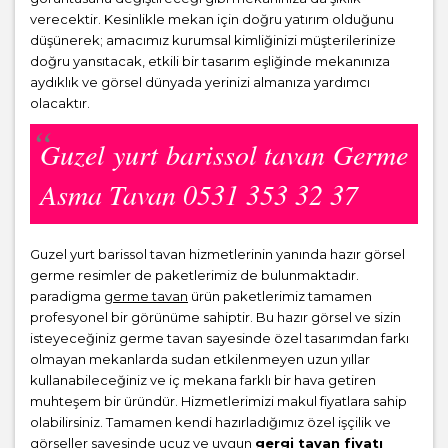
verecektir. Kesinlikle mekan için doğru yatırım olduğunu
düşünerek; amacımız kurumsal kimliğinizi müşterilerinize
doğru yansıtacak, etkili bir tasarım eşliğinde mekanınıza
aydıklık ve görsel dünyada yerinizi almanıza yardımcı
olacaktır.
Guzel yurt barissol tavan Germe
Asma Tavan 0531 353 32 37
Guzel yurt barissol tavan hizmetlerinin yanında hazır görsel
germe resimler de paketlerimiz de bulunmaktadır.
paradigma
germe tavan
ürün paketlerimiz tamamen
profesyonel bir görünüme sahiptir. Bu hazır görsel ve sizin
isteyeceğiniz germe tavan sayesinde özel tasarımdan farkı
olmayan mekanlarda sudan etkilenmeyen uzun yıllar
kullanabileceğiniz ve iç mekana farklı bir hava getiren
muhteşem bir üründür. Hizmetlerimizi makul fiyatlara sahip
olabilirsiniz. Tamamen kendi hazırladığımız özel işçilik ve
görseller sayesinde ucuz ve uygun
gergi tavan fiyatı