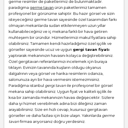
germe resimler de paketlerimiz de bulunmaktadır.
paradigma
germe tavan
ürün paketlerimiz tamamen
profesyonel bir görünüme sahiptir. Bu hazır görsel ve sizin
isteyeceğiniz germe tavan sayesinde özel tasarımdan farkı
olmayan mekanlarda sudan etkilenmeyen uzun yıllar
kullanabileceğiniz ve iç mekana farklı bir hava getiren
muhteşem bir üründür. Hizmetlerimizi makul fiyatlara sahip
olabilirsiniz. Tamamen kendi hazırladığımız özel işçilik ve
görseller sayesinde ucuz ve uygun
gergi tavan fiyatı
yaptırarak mekanınızın havasını kolayca değiştirebilirsiniz.
Özel gergitavan referanlarımızı incelemek için buraya
tıklayın. Evinizin tavanında kuşların oldugu okyanus
dalgalrının veya görsel ve harika resimlerin odanıza,
salonunuza ayrı bir hava vermesini istemezmisiniz.
Paradiğma istanbul
gergi tavan
ile profesyonel bir görsel
mekana sahip olabilirsiniz. Uygun fiyat ve kaliteli işçilik ile
kısa bir zamanda mekanınızın havası değişecektir. Sizlere
daha iyi hizmet verebilmek adına bizi dileğiniz zaman
arayabilirsiniz. Size en hızlı cevap, kusursuz gergitavan
görseller ve daha fazlası için bize ulaşın. Yakınlarda
germe
tavan
firması arıyorsanız doğru yerdesiniz.