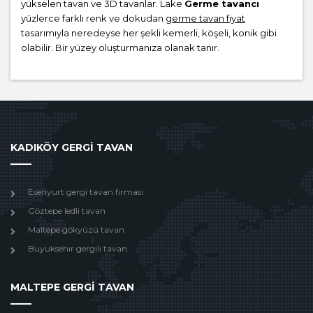
yükselen tavan ve 3D tavanlar. Lake
Germe tavancı
yüzlerce farklı renk ve dokudan
germe tavan fiyat
tasarımıyla neredeyse her şekli kemerli, köşeli, konik gibi
olabilir. Bir yüzey oluşturmanıza olanak tanır.
KADIKÖY GERGİ TAVAN
Esenyurt gergi tavan firması
Göztepe ledli tavan
Maltepe gökyüzü tavan
Buyuksehır gergili tavan
MALTEPE GERGİ TAVAN