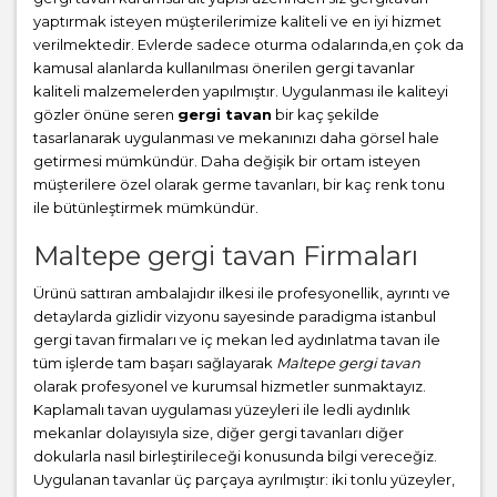
yaptırmak isteyen müşterilerimize kaliteli ve en iyi hizmet
verilmektedir. Evlerde sadece oturma odalarında,en çok da
kamusal alanlarda kullanılması önerilen gergi tavanlar
kaliteli malzemelerden yapılmıştır. Uygulanması ile kaliteyi
gözler önüne seren
gergi tavan
bir kaç şekilde
tasarlanarak uygulanması ve mekanınızı daha görsel hale
getirmesi mümkündür. Daha değişik bir ortam isteyen
müşterilere özel olarak germe tavanları, bir kaç renk tonu
ile bütünleştirmek mümkündür.
Maltepe gergi tavan Firmaları
Ürünü sattıran ambalajıdır ilkesi ile profesyonellik, ayrıntı ve
detaylarda gizlidir vizyonu sayesinde paradigma istanbul
gergi tavan firmaları ve iç mekan led aydınlatma tavan ile
tüm işlerde tam başarı sağlayarak
Maltepe gergi tavan
olarak profesyonel ve kurumsal hizmetler sunmaktayız.
Kaplamalı tavan uygulaması yüzeyleri ile ledli aydınlık
mekanlar dolayısıyla size, diğer gergi tavanları diğer
dokularla nasıl birleştirileceği konusunda bilgi vereceğiz.
Uygulanan tavanlar üç parçaya ayrılmıştır: iki tonlu yüzeyler,