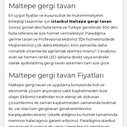
Maltepe gergi tavan
En uygun fiyatlar ve kusursuzluk ile mükemmeliyetin
birleştiği tasarımlar için
istanbul Maltepe gergi tavan
.
Sınırsız görsel den fazla tema ve Türkiye genelinde 300 den
fazla referans ile size hizmet vermekteyiz. Paradiğma
germe tavan
ve Professional ekibimiz 7/24 hizmetinizdedir.
Müşterilerinizi çok daha etkileyici, kimi zamanda daha
romantik ortamlarda ağırlamak istemez misiniz? Cevabınız
evet ise hemen renkli LED ışıklarla direkt veya endirekt
olarak aydınlatılmış gergi tavan sistemleri tam size göre.
Maltepe gergi tavan Fiyatları
Maltepe gergi tavan ve uygulama konusunda hızlı ve
ekonomik çözüm arıyorsanız vakit kaybetmeden bize
ulaşın. Ekibimiz tarafından ince elenip sık dokunan
çözümlerimiz ile zaman kaybetmeden zamanında teslimat
ile, var olan tüm gergitavan gereksinimlerinizi
karşılayabileceksiniz. Üstelik aldığınız bu hizmet tamamında
memnun kalacagınızı garanti ediyoruz. Paradigma istanbul
gergi tavan
kurumsal alt yapısı üzerinden siz gergitavan