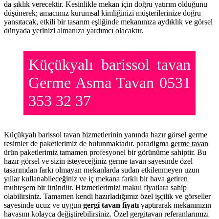
da şıklık verecektir. Kesinlikle mekan için doğru yatırım olduğunu
düşünerek; amacımız kurumsal kimliğinizi müşterilerinize doğru
yansıtacak, etkili bir tasarım eşliğinde mekanınıza aydıklık ve görsel
dünyada yerinizi almanıza yardımcı olacaktır.
Küçükyalı barissol tavan
Germe Asma Tavan 0531
353 32 37
Küçükyalı barissol tavan hizmetlerinin yanında hazır görsel germe
resimler de paketlerimiz de bulunmaktadır. paradigma
germe tavan
ürün paketlerimiz tamamen profesyonel bir görünüme sahiptir. Bu
hazır görsel ve sizin isteyeceğiniz germe tavan sayesinde özel
tasarımdan farkı olmayan mekanlarda sudan etkilenmeyen uzun
yıllar kullanabileceğiniz ve iç mekana farklı bir hava getiren
muhteşem bir üründür. Hizmetlerimizi makul fiyatlara sahip
olabilirsiniz. Tamamen kendi hazırladığımız özel işçilik ve görseller
sayesinde ucuz ve uygun
gergi tavan fiyatı
yaptırarak mekanınızın
havasını kolayca değiştirebilirsiniz. Özel gergitavan referanlarımızı