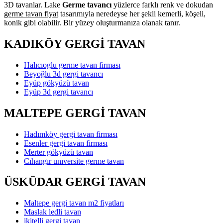
3D tavanlar. Lake
Germe tavancı
yüzlerce farklı renk ve dokudan
germe tavan fiyat
tasarımıyla neredeyse her şekli kemerli, köşeli,
konik gibi olabilir. Bir yüzey oluşturmanıza olanak tanır.
KADIKÖY GERGİ TAVAN
Halıcıoglu germe tavan firması
Beyoğlu 3d gergi tavancı
Eyüp gökyüzü tavan
Eyüp 3d gergi tavancı
MALTEPE GERGİ TAVAN
Hadımköy gergi tavan firması
Esenler gergi tavan firması
Merter gökyüzü tavan
Cıhangır unıversite germe tavan
ÜSKÜDAR GERGİ TAVAN
Maltepe gergi tavan m2 fiyatları
Maslak ledli tavan
ikitelli gergi tavan