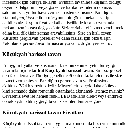
incelemek için buraya tıklayın. Evinizin tavanında kuşların oldugu
okyanus dalgalrının veya görsel ve harika resimlerin odanıza,
salonunuza ayrı bir hava vermesini istemezmisiniz. Paradiğma
istanbul
gergi tavan
ile profesyonel bir görsel mekana sahip
olabilirsiniz. Uygun fiyat ve kaliteli işçilik ile kısa bir zamanda
mekanınızın havası değişecektir. Sizlere daha iyi hizmet verebilmek
adına bizi dileğiniz zaman arayabilirsiniz. Size en hızlı cevap,
kusursuz gergitavan görseller ve daha fazlası için bize ulaşın.
Yakınlarda
germe tavan
firması arıyorsanız doğru yerdesiniz.
Küçükyalı barissol tavan
En uygun fiyatlar ve kusursuzluk ile mükemmeliyetin birleştiği
tasarımlar için
istanbul Küçükyalı barissol tavan
. Sınırsız görsel
den fazla tema ve Türkiye genelinde 300 den fazla referans ile size
hizmet vermekteyiz. Paradiğma
germe tavan
ve Professional
ekibimiz 7/24 hizmetinizdedir. Müşterilerinizi çok daha etkileyici,
kimi zamanda daha romantik ortamlarda ağırlamak istemez misiniz?
Cevabınız evet ise hemen renkli LED ışıklarla direkt veya endirekt
olarak aydınlatılmış gergi tavan sistemleri tam size göre.
Küçükyalı barissol tavan Fiyatları
Küçükyalı barissol tavan ve uygulama konusunda hızlı ve ekonomik