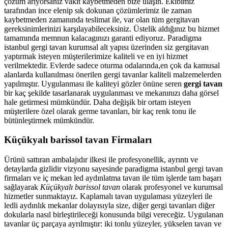
çözüm arıyorsanız vakit kaybetmeden bize ulaşın. Ekibimiz
tarafından ince elenip sık dokunan çözümlerimiz ile zaman
kaybetmeden zamanında teslimat ile, var olan tüm gergitavan
gereksinimlerinizi karşılayabileceksiniz. Üstelik aldığınız bu hizmet
tamamında memnun kalacagınızı garanti ediyoruz. Paradigma
istanbul
gergi tavan
kurumsal alt yapısı üzerinden siz gergitavan
yaptırmak isteyen müşterilerimize kaliteli ve en iyi hizmet
verilmektedir. Evlerde sadece oturma odalarında,en çok da kamusal
alanlarda kullanılması önerilen gergi tavanlar kaliteli malzemelerden
yapılmıştır. Uygulanması ile kaliteyi gözler önüne seren
gergi tavan
bir kaç şekilde tasarlanarak uygulanması ve mekanınızı daha görsel
hale getirmesi mümkündür. Daha değişik bir ortam isteyen
müşterilere özel olarak germe tavanları, bir kaç renk tonu ile
bütünleştirmek mümkündür.
Küçükyalı barissol tavan Firmaları
Ürünü sattıran ambalajıdır ilkesi ile profesyonellik, ayrıntı ve
detaylarda gizlidir vizyonu sayesinde paradigma istanbul gergi tavan
firmaları ve iç mekan led aydınlatma tavan ile tüm işlerde tam başarı
sağlayarak
Küçükyalı barissol tavan
olarak profesyonel ve kurumsal
hizmetler sunmaktayız. Kaplamalı tavan uygulaması yüzeyleri ile
ledli aydınlık mekanlar dolayısıyla size, diğer gergi tavanları diğer
dokularla nasıl birleştirileceği konusunda bilgi vereceğiz. Uygulanan
tavanlar üç parçaya ayrılmıştır: iki tonlu yüzeyler, yükselen tavan ve