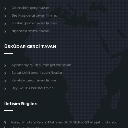
Çekmeköy gergi tavan
Beşiktaş gergi tavan firması
Maslak germe tavan firması
Nişantaşı resimli tavan
ÜSKÜDAR GERGİ TAVAN
Ayvasaray eyup sultan germe tavan
Sultanbeyli gergi tavan fiyatları
Karaköy gergi tavan firması
Beylikdüzü barissol tavan
İletişim Bilgileri
Adres : Mustafa Kemal Mahallesi 3059 Sk No:16/1 Ataşehir İstanbul
Tel : 0531 353 32 37