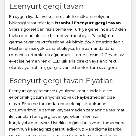
Esenyurt gergi tavan
En uygun fiyatlar ve kusursuzluk ile mükemmeliyetin
birleştiği tasarımlar için
istanbul Esenyurt gergi tavan
.
Sınırsız görsel den fazla tema ve Türkiye genelinde 300 den
fazla referans ile size hizmet vermekteyiz. Paradiğma
germe tavan
ve Professional ekibimiz 7/24 hizmetinizdedir.
Müşterilerinizi çok daha etkileyici, kimi zamanda daha
romantik ortamlarda ağırlamak istemez misiniz? Cevabınız
evet ise hemen renkli LED ışıklarla direkt veya endirekt
olarak aydınlatılmış gergi tavan sistemleri tam size göre.
Esenyurt gergi tavan Fiyatları
Esenyurt gergi tavan ve uygulama konusunda hızlı ve
ekonomik çözüm arıyorsanız vakit kaybetmeden bize
ulaşın. Ekibimiz tarafından ince elenip sık dokunan
çözümlerimiz ile zaman kaybetmeden zamanında teslimat
ile, var olan tüm gergitavan gereksinimlerinizi
karşılayabileceksiniz. Üstelik aldığınız bu hizmet tamamında
memnun kalacagınızı garanti ediyoruz. Paradigma istanbul
gergi tavan
kurumsal alt yapısı üzerinden siz gergitavan