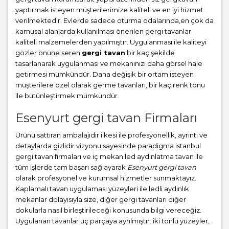
yaptırmak isteyen müşterilerimize kaliteli ve en iyi hizmet
verilmektedir. Evlerde sadece oturma odalarında,en çok da
kamusal alanlarda kullanılması önerilen gergi tavanlar
kaliteli malzemelerden yapılmıştır. Uygulanması ile kaliteyi
gözler önüne seren
gergi tavan
bir kaç şekilde
tasarlanarak uygulanması ve mekanınızı daha görsel hale
getirmesi mümkündür. Daha değişik bir ortam isteyen
müşterilere özel olarak germe tavanları, bir kaç renk tonu
ile bütünleştirmek mümkündür.
Esenyurt gergi tavan Firmaları
Ürünü sattıran ambalajıdır ilkesi ile profesyonellik, ayrıntı ve
detaylarda gizlidir vizyonu sayesinde paradigma istanbul
gergi tavan firmaları ve iç mekan led aydınlatma tavan ile
tüm işlerde tam başarı sağlayarak
Esenyurt gergi tavan
olarak profesyonel ve kurumsal hizmetler sunmaktayız.
Kaplamalı tavan uygulaması yüzeyleri ile ledli aydınlık
mekanlar dolayısıyla size, diğer gergi tavanları diğer
dokularla nasıl birleştirileceği konusunda bilgi vereceğiz.
Uygulanan tavanlar üç parçaya ayrılmıştır: iki tonlu yüzeyler,