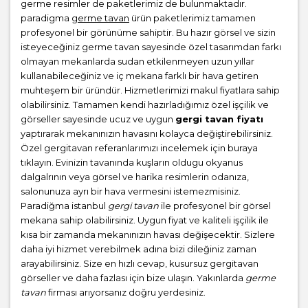
germe resimler de paketlerimiz de bulunmaktadır.
paradigma
germe tavan
ürün paketlerimiz tamamen
profesyonel bir görünüme sahiptir. Bu hazır görsel ve sizin
isteyeceğiniz germe tavan sayesinde özel tasarımdan farkı
olmayan mekanlarda sudan etkilenmeyen uzun yıllar
kullanabileceğiniz ve iç mekana farklı bir hava getiren
muhteşem bir üründür. Hizmetlerimizi makul fiyatlara sahip
olabilirsiniz. Tamamen kendi hazırladığımız özel işçilik ve
görseller sayesinde ucuz ve uygun
gergi tavan fiyatı
yaptırarak mekanınızın havasını kolayca değiştirebilirsiniz.
Özel gergitavan referanlarımızı incelemek için buraya
tıklayın. Evinizin tavanında kuşların oldugu okyanus
dalgalrının veya görsel ve harika resimlerin odanıza,
salonunuza ayrı bir hava vermesini istemezmisiniz.
Paradiğma istanbul
gergi tavan
ile profesyonel bir görsel
mekana sahip olabilirsiniz. Uygun fiyat ve kaliteli işçilik ile
kısa bir zamanda mekanınızın havası değişecektir. Sizlere
daha iyi hizmet verebilmek adına bizi dileğiniz zaman
arayabilirsiniz. Size en hızlı cevap, kusursuz gergitavan
görseller ve daha fazlası için bize ulaşın. Yakınlarda
germe
tavan
firması arıyorsanız doğru yerdesiniz.