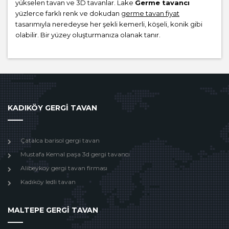
yükselen tavan ve 3D tavanlar. Lake
Germe tavancı
yüzlerce farklı renk ve dokudan
germe tavan fiyat
tasarımıyla neredeyse her şekli kemerli, köşeli, konik gibi
olabilir. Bir yüzey oluşturmanıza olanak tanır.
KADIKÖY GERGİ TAVAN
Çatalca barisol gergi tavan
Mustafa Kemal paşa 3d gergi tavancı
Alibeykoy gergi tavan firması
Kadıköy ledli tavan
MALTEPE GERGİ TAVAN