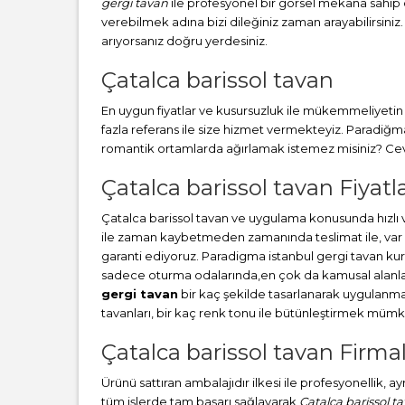
gergi tavan
ile profesyonel bir görsel mekana sahip ol
verebilmek adına bizi dileğiniz zaman arayabilirsiniz.
arıyorsanız doğru yerdesiniz.
Çatalca barissol tavan
En uygun fiyatlar ve kusursuzluk ile mükemmeliyetin b
fazla referans ile size hizmet vermekteyiz. Paradiğ
romantik ortamlarda ağırlamak istemez misiniz? Cevab
Çatalca barissol tavan Fiyatla
Çatalca barissol tavan ve uygulama konusunda hızlı
ile zaman kaybetmeden zamanında teslimat ile, var o
garanti ediyoruz. Paradigma istanbul
gergi tavan
kur
sadece oturma odalarında,en çok da kamusal alanlard
gergi tavan
bir kaç şekilde tasarlanarak uygulanm
tavanları, bir kaç renk tonu ile bütünleştirmek müm
Çatalca barissol tavan Firmal
Ürünü sattıran ambalajıdır ilkesi ile profesyonellik, 
tüm işlerde tam başarı sağlayarak
Çatalca barissol t