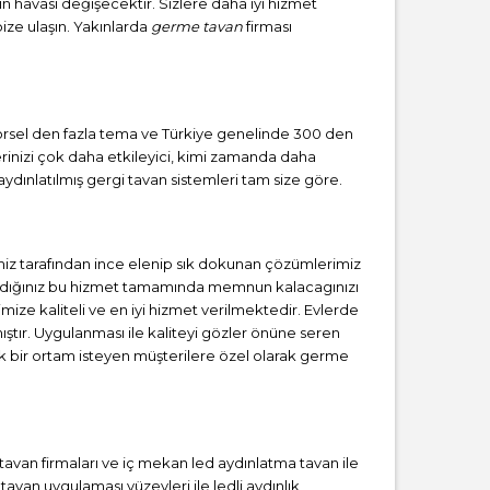
zın havası değişecektir. Sizlere daha iyi hizmet
bize ulaşın. Yakınlarda
germe tavan
firması
 görsel den fazla tema ve Türkiye genelinde 300 den
erinizi çok daha etkileyici, kimi zamanda daha
ydınlatılmış gergi tavan sistemleri tam size göre.
iz tarafından ince elenip sık dokunan çözümlerimiz
 aldığınız bu hizmet tamamında memnun kalacagınızı
mize kaliteli ve en iyi hizmet verilmektedir. Evlerde
tır. Uygulanması ile kaliteyi gözler önüne seren
 bir ortam isteyen müşterilere özel olarak germe
i tavan firmaları ve iç mekan led aydınlatma tavan ile
van uygulaması yüzeyleri ile ledli aydınlık