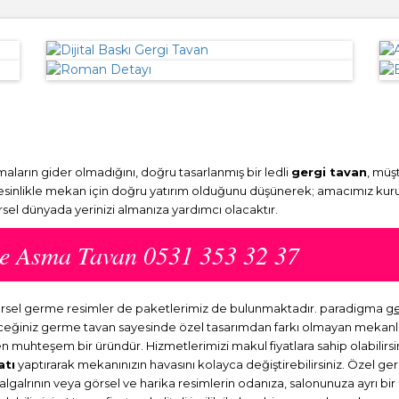
ların gider olmadığını, doğru tasarlanmış bir ledli
gergi tavan
, müş
Kesinlikle mekan için doğru yatırım olduğunu düşünerek; amacımız kuru
örsel dünyada yerinizi almanıza yardımcı olacaktır.
me Asma Tavan 0531 353 32 37
 görsel germe resimler de paketlerimiz de bulunmaktadır. paradigma
g
eyeceğiniz germe tavan sayesinde özel tasarımdan farkı olmayan mekan
en muhteşem bir üründür. Hizmetlerimizi makul fiyatlara sahip olabilirsi
atı
yaptırarak mekanınızın havasını kolayca değiştirebilirsiniz. Özel ge
dalgalrının veya görsel ve harika resimlerin odanıza, salonunuza ayrı b