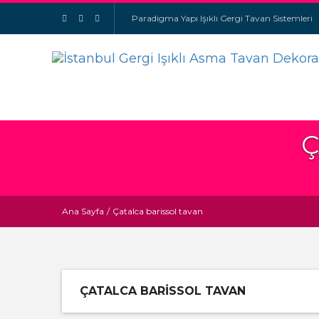
Paradigma Yapı Işıklı Gergi Tavan Sistemleri
Ç
Ana Sayfa
/
Çatalca barissol tavan
ÇATALCA BARISSOL TAVAN