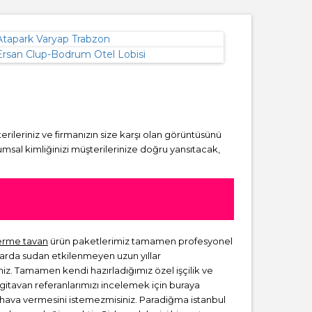
terileriniz ve firmanızın size karşı olan görüntüsünü
msal kimliğinizi müşterilerinize doğru yansıtacak,
erme tavan
ürün paketlerimiz tamamen profesyonel
larda sudan etkilenmeyen uzun yıllar
niz. Tamamen kendi hazırladığımız özel işçilik ve
rgitavan referanlarımızı incelemek için buraya
ir hava vermesini istemezmisiniz. Paradiğma istanbul