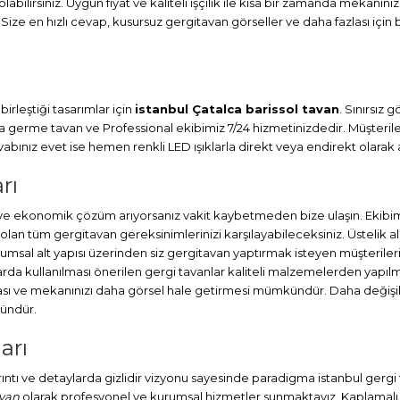
abilirsiniz. Uygun fiyat ve kaliteli işçilik ile kısa bir zamanda mekanını
 Size en hızlı cevap, kusursuz gergitavan görseller ve daha fazlası için 
irleştiği tasarımlar için
istanbul Çatalca barissol tavan
. Sınırsız
ma
germe tavan
ve Professional ekibimiz 7/24 hizmetinizdedir. Müşteril
ınız evet ise hemen renkli LED ışıklarla direkt veya endirekt olarak a
rı
 ve ekonomik çözüm arıyorsanız vakit kaybetmeden bize ulaşın. Ekibim
lan tüm gergitavan gereksinimlerinizi karşılayabileceksiniz. Üstelik
umsal alt yapısı üzerinden siz gergitavan yaptırmak isteyen müşterileri
a kullanılması önerilen gergi tavanlar kaliteli malzemelerden yapılmış
ası ve mekanınızı daha görsel hale getirmesi mümkündür. Daha değişik
kündür.
arı
ayrıntı ve detaylarda gizlidir vizyonu sayesinde paradigma istanbul gerg
avan
olarak profesyonel ve kurumsal hizmetler sunmaktayız. Kaplamalı ta