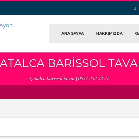
ANA SAYFA
HAKKIMIZDA
G
ATALCA BARISSOL TAV
Çatalca barissol tavan | 0531 353 32 37