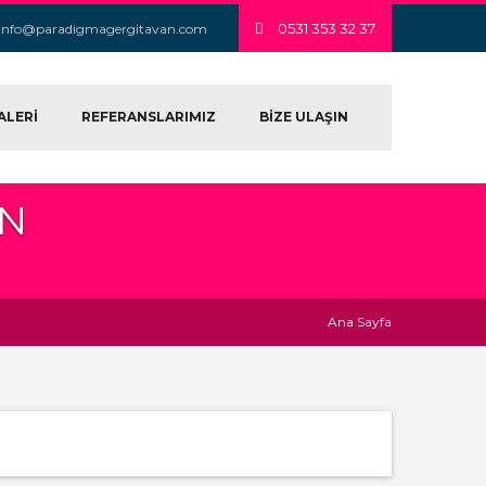
0531 353 32 37
info@paradigmagergitavan.com
ALERİ
REFERANSLARIMIZ
BİZE ULAŞIN
AN
Ana Sayfa