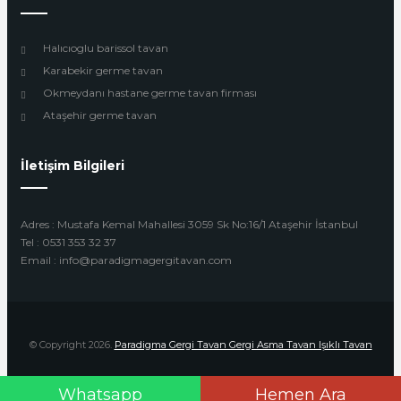
Halıcıoglu barissol tavan
Karabekir germe tavan
Okmeydanı hastane germe tavan firması
Ataşehir germe tavan
İletişim Bilgileri
Adres : Mustafa Kemal Mahallesi 3059 Sk No:16/1 Ataşehir İstanbul
Tel : 0531 353 32 37
Email : info@paradigmagergitavan.com
© Copyright 2026.
Paradigma Gergi Tavan Gergi Asma Tavan Işıklı Tavan
Whatsapp
Hemen Ara
Design by
Beyoglu Webtasarım