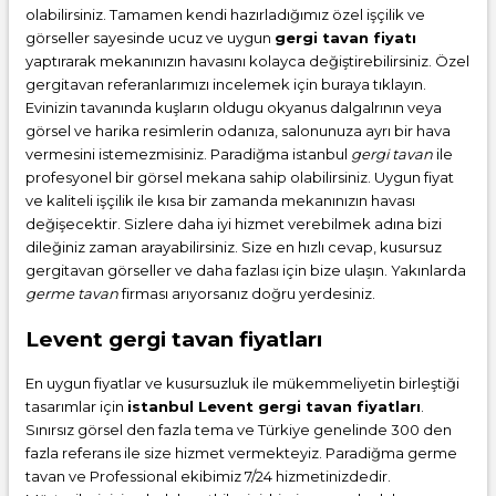
olabilirsiniz. Tamamen kendi hazırladığımız özel işçilik ve
görseller sayesinde ucuz ve uygun
gergi tavan fiyatı
yaptırarak mekanınızın havasını kolayca değiştirebilirsiniz. Özel
gergitavan referanlarımızı incelemek için buraya tıklayın.
Evinizin tavanında kuşların oldugu okyanus dalgalrının veya
görsel ve harika resimlerin odanıza, salonunuza ayrı bir hava
vermesini istemezmisiniz. Paradiğma istanbul
gergi tavan
ile
profesyonel bir görsel mekana sahip olabilirsiniz. Uygun fiyat
ve kaliteli işçilik ile kısa bir zamanda mekanınızın havası
değişecektir. Sizlere daha iyi hizmet verebilmek adına bizi
dileğiniz zaman arayabilirsiniz. Size en hızlı cevap, kusursuz
gergitavan görseller ve daha fazlası için bize ulaşın. Yakınlarda
germe tavan
firması arıyorsanız doğru yerdesiniz.
Levent gergi tavan fiyatları
En uygun fiyatlar ve kusursuzluk ile mükemmeliyetin birleştiği
tasarımlar için
istanbul Levent gergi tavan fiyatları
.
Sınırsız görsel den fazla tema ve Türkiye genelinde 300 den
fazla referans ile size hizmet vermekteyiz. Paradiğma
germe
tavan
ve Professional ekibimiz 7/24 hizmetinizdedir.