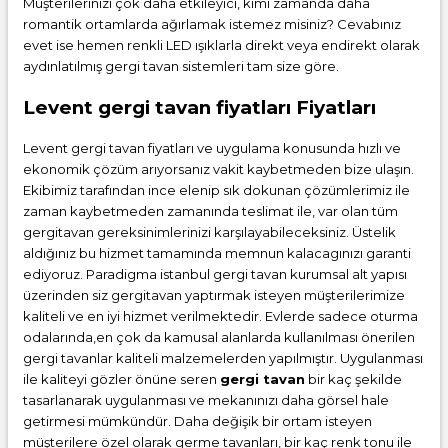
Müşterilerinizi çok daha etkileyici, kimi zamanda daha
romantik ortamlarda ağırlamak istemez misiniz? Cevabınız
evet ise hemen renkli LED ışıklarla direkt veya endirekt olarak
aydınlatılmış gergi tavan sistemleri tam size göre.
Levent gergi tavan fiyatları Fiyatları
Levent gergi tavan fiyatları ve uygulama konusunda hızlı ve
ekonomik çözüm arıyorsanız vakit kaybetmeden bize ulaşın.
Ekibimiz tarafından ince elenip sık dokunan çözümlerimiz ile
zaman kaybetmeden zamanında teslimat ile, var olan tüm
gergitavan gereksinimlerinizi karşılayabileceksiniz. Üstelik
aldığınız bu hizmet tamamında memnun kalacagınızı garanti
ediyoruz. Paradigma istanbul
gergi tavan
kurumsal alt yapısı
üzerinden siz gergitavan yaptırmak isteyen müşterilerimize
kaliteli ve en iyi hizmet verilmektedir. Evlerde sadece oturma
odalarında,en çok da kamusal alanlarda kullanılması önerilen
gergi tavanlar kaliteli malzemelerden yapılmıştır. Uygulanması
ile kaliteyi gözler önüne seren
gergi tavan
bir kaç şekilde
tasarlanarak uygulanması ve mekanınızı daha görsel hale
getirmesi mümkündür. Daha değişik bir ortam isteyen
müşterilere özel olarak germe tavanları, bir kaç renk tonu ile