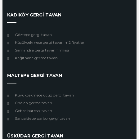
KADIKÖY GERGİ TAVAN
Göztepe gergi tavan
Küçükçekmece gergi tavan m2 fiyatları
Samandra gergi tavan firması
Kağıthane germe tavan
MALTEPE GERGİ TAVAN
Kuvukcekmece ucuz gergi tavan
Ünalan germe tavan
Gebze barissol tavan
Sancaktepe barisol gergi tavan
ÜSKÜDAR GERGİ TAVAN