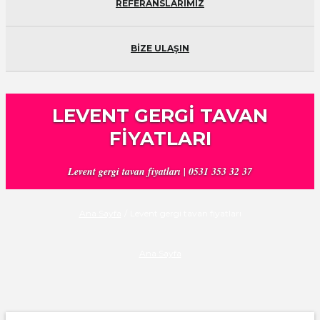
REFERANSLARIMIZ
BİZE ULAŞIN
LEVENT GERGI TAVAN
FIYATLARI
Levent gergi tavan fiyatları | 0531 353 32 37
Ana Sayfa
/
Levent gergi tavan fiyatları
Ana Sayfa