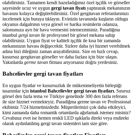
olabilirsiniz. Tamamen kendi hazırladığımız özel işçilik ve görseller
sayesinde ucuz ve uygun
gergi tavan fiyatı
yaptırarak mekanınızın
havasını kolayca değiştirebilirsiniz. Özel gergitavan referanlarımızı
incelemek için buraya tıklayın. Evinizin tavanında kuşların oldugu
okyanus dalgalrının veya görsel ve harika resimlerin odanıza,
salonunuza ayrı bir hava vermesini istemezmisiniz. Paradiğma
istanbul
gergi tavan
ile profesyonel bir görsel mekana sahip
olabilirsiniz. Uygun fiyat ve kaliteli işçilik ile kısa bir zamanda
mekanınızın havası değişecektir. Sizlere daha iyi hizmet verebilmek
adına bizi dileğiniz zaman arayabilirsiniz. Size en hızlı cevap,
kusursuz gergitavan görseller ve daha fazlası için bize ulaşın.
Yakınlarda
germe tavan
firması arıyorsanız doğru yerdesiniz.
Bahcelievler gergi tavan fiyatları
En uygun fiyatlar ve kusursuzluk ile mükemmeliyetin birleştiği
tasarımlar için
istanbul Bahcelievler gergi tavan fiyatları
. Sınırsız
görsel den fazla tema ve Türkiye genelinde 300 den fazla referans
ile size hizmet vermekteyiz. Paradiğma
germe tavan
ve Professional
ekibimiz 7/24 hizmetinizdedir. Müşterilerinizi çok daha etkileyici,
kimi zamanda daha romantik ortamlarda ağırlamak istemez misiniz?
Cevabınız evet ise hemen renkli LED ışıklarla direkt veya endirekt
olarak aydınlatılmış gergi tavan sistemleri tam size göre.