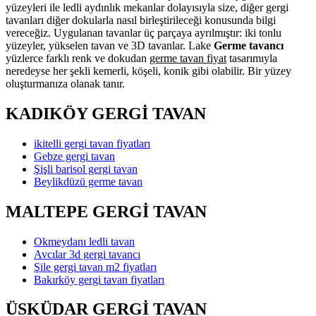
yüzeyleri ile ledli aydınlık mekanlar dolayısıyla size, diğer gergi
tavanları diğer dokularla nasıl birleştirileceği konusunda bilgi
vereceğiz. Uygulanan tavanlar üç parçaya ayrılmıştır: iki tonlu
yüzeyler, yükselen tavan ve 3D tavanlar. Lake
Germe tavancı
yüzlerce farklı renk ve dokudan
germe tavan fiyat
tasarımıyla
neredeyse her şekli kemerli, köşeli, konik gibi olabilir. Bir yüzey
oluşturmanıza olanak tanır.
KADIKÖY GERGİ TAVAN
ikitelli gergi tavan fiyatları
Gebze gergi tavan
Şişli barisol gergi tavan
Beylikdüzü germe tavan
MALTEPE GERGİ TAVAN
Okmeydanı ledli tavan
Avcılar 3d gergi tavancı
Şile gergi tavan m2 fiyatları
Bakırköy gergi tavan fiyatları
ÜSKÜDAR GERGİ TAVAN