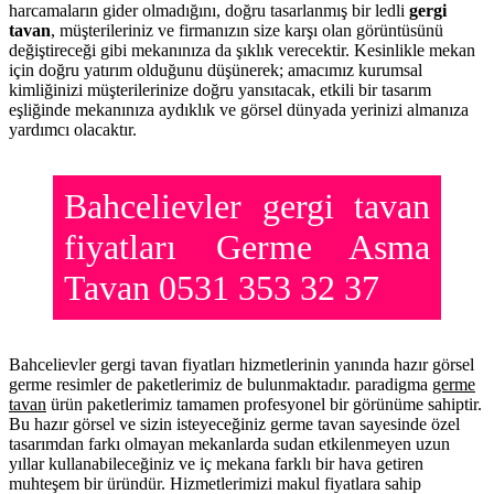
harcamaların gider olmadığını, doğru tasarlanmış bir ledli
gergi
tavan
, müşterileriniz ve firmanızın size karşı olan görüntüsünü
değiştireceği gibi mekanınıza da şıklık verecektir. Kesinlikle mekan
için doğru yatırım olduğunu düşünerek; amacımız kurumsal
kimliğinizi müşterilerinize doğru yansıtacak, etkili bir tasarım
eşliğinde mekanınıza aydıklık ve görsel dünyada yerinizi almanıza
yardımcı olacaktır.
Bahcelievler gergi tavan
fiyatları Germe Asma
Tavan 0531 353 32 37
Bahcelievler gergi tavan fiyatları hizmetlerinin yanında hazır görsel
germe resimler de paketlerimiz de bulunmaktadır. paradigma
germe
tavan
ürün paketlerimiz tamamen profesyonel bir görünüme sahiptir.
Bu hazır görsel ve sizin isteyeceğiniz germe tavan sayesinde özel
tasarımdan farkı olmayan mekanlarda sudan etkilenmeyen uzun
yıllar kullanabileceğiniz ve iç mekana farklı bir hava getiren
muhteşem bir üründür. Hizmetlerimizi makul fiyatlara sahip