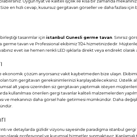
abilirsiniz. Uygun fiyat ve kaliteli işçilik ile kısa bir zamanda mekanını
 Size en hızlı cevap, kusursuz gergitavan görseller ve daha fazlası için 
irleştiği tasarımlar için
istanbul Gunesli germe tavan
. Sınırsız g
ma
germe tavan
ve Professional ekibimiz 7/24 hizmetinizdedir. Müşteril
ınız evet ise hemen renkli LED ışıklarla direkt veya endirekt olarak a
ı
 ekonomik çözüm arıyorsanız vakit kaybetmeden bize ulaşın. Ekibimi
lan tüm gergitavan gereksinimlerinizi karşılayabileceksiniz. Üstelik
umsal alt yapısı üzerinden siz gergitavan yaptırmak isteyen müşterileri
a kullanılması önerilen gergi tavanlar kaliteli malzemelerden yapılmış
ası ve mekanınızı daha görsel hale getirmesi mümkündür. Daha değişik
kündür.
rı
ayrıntı ve detaylarda gizlidir vizyonu sayesinde paradigma istanbul gerg
van
olarak profesyonel ve kurumsal hizmetler sunmaktayız. Kaplamalı ta