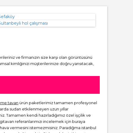
rileriniz ve firmanızın size karşı olan görüntüsünü
msal kimliğinizi müşterilerinize doğru yansıtacak,
rme tavan
ürün paketlerimiz tamamen profesyonel
larda sudan etkilenmeyen uzun yıllar
niz. Tamamen kendi hazırladığımız özel işçilik ve
rgitavan referanlarımızı incelemek için buraya
ir hava vermesini istemezmisiniz. Paradiğma istanbul