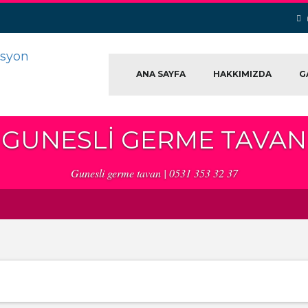
ANA SAYFA
HAKKIMIZDA
G
GUNESLI GERME TAVAN
Gunesli germe tavan | 0531 353 32 37