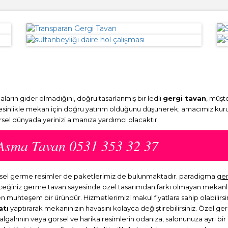
rın gider olmadığını, doğru tasarlanmış bir ledli
gergi tavan
, müşte
Kesinlikle mekan için doğru yatırım olduğunu düşünerek; amacımız kuru
örsel dünyada yerinizi almanıza yardımcı olacaktır.
Asma Tavan 0531 353 32 37
örsel germe resimler de paketlerimiz de bulunmaktadır. paradigma
ge
eyeceğiniz germe tavan sayesinde özel tasarımdan farkı olmayan mekan
en muhteşem bir üründür. Hizmetlerimizi makul fiyatlara sahip olabilirsi
atı
yaptırarak mekanınızın havasını kolayca değiştirebilirsiniz. Özel ge
dalgalrının veya görsel ve harika resimlerin odanıza, salonunuza ayrı b