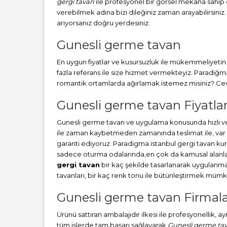
gergi tavan
ile profesyonel bir görsel mekana sahip ol
verebilmek adına bizi dileğiniz zaman arayabilirsiniz.
arıyorsanız doğru yerdesiniz.
Gunesli germe tavan
En uygun fiyatlar ve kusursuzluk ile mükemmeliyetin b
fazla referans ile size hizmet vermekteyiz. Paradiğ
romantik ortamlarda ağırlamak istemez misiniz? Cevab
Gunesli germe tavan Fiyatlar
Gunesli germe tavan ve uygulama konusunda hızlı ve
ile zaman kaybetmeden zamanında teslimat ile, var o
garanti ediyoruz. Paradigma istanbul
gergi tavan
kur
sadece oturma odalarında,en çok da kamusal alanlard
gergi tavan
bir kaç şekilde tasarlanarak uygulanm
tavanları, bir kaç renk tonu ile bütünleştirmek müm
Gunesli germe tavan Firmala
Ürünü sattıran ambalajıdır ilkesi ile profesyonellik, 
tüm işlerde tam başarı sağlayarak
Gunesli germe ta