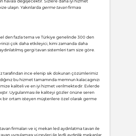
zın havası değişecektir. Sizlere daha iyi hizmet
bize ulaşın. Yakınlarda
germe tavan
firması
örsel den fazla tema ve Türkiye genelinde 300 den
erinizi çok daha etkileyici, kimi zamanda daha
ydınlatılmış gergi tavan sistemleri tam size göre.
z tarafından ince elenip sık dokunan çözümlerimiz
 aldığınız bu hizmet tamamında memnun kalacagınızı
mize kaliteli ve en iyi hizmet verilmektedir. Evlerde
tır. Uygulanması ile kaliteyi gözler önüne seren
 bir ortam isteyen müşterilere özel olarak germe
i tavan firmaları ve iç mekan led aydınlatma tavan ile
van uygulaması yüzeyleri ile ledli aydınlık mekanlar