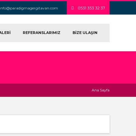
0531 353 32 37
info@paradigmagergitavan.com
ALERİ
REFERANSLARIMIZ
BİZE ULAŞIN
Ana Sayfa