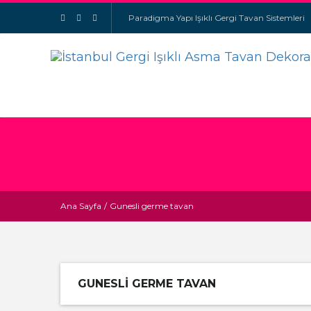
Paradigma Yapı Işıklı Gergi Tavan Sistemleri
Ana Sayfa
/
Gunesli germe tavan
GUNESLI GERME TAVAN