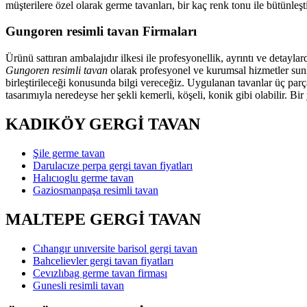
müşterilere özel olarak germe tavanları, bir kaç renk tonu ile bütünl
Gungoren resimli tavan Firmaları
Ürünü sattıran ambalajıdır ilkesi ile profesyonellik, ayrıntı ve detayl
Gungoren resimli tavan
olarak profesyonel ve kurumsal hizmetler sunma
birleştirileceği konusunda bilgi vereceğiz. Uygulanan tavanlar üç parç
tasarımıyla neredeyse her şekli kemerli, köşeli, konik gibi olabilir. Bi
KADIKÖY GERGİ TAVAN
Şile germe tavan
Darulacıze perpa gergi tavan fiyatları
Halıcıoglu germe tavan
Gaziosmanpaşa resimli tavan
MALTEPE GERGİ TAVAN
Cıhangır unıversite barisol gergi tavan
Bahcelievler gergi tavan fiyatları
Cevızlıbag germe tavan firması
Gunesli resimli tavan