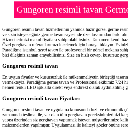
Gungoren resimli tavan Germ
Gungoren resimli tavan hizmetlerinin yanında hazır görsel germe res
ve sizin isteyeceğiniz germe tavan sayesinde özel tasarımdan farkı o
Hizmetlerimizi makul fiyatlara sahip olabilirsiniz. Tamamen kendi haz
Özel gergitavan referanlarımızı incelemek için buraya tıklayın. Evini
Paradiğma istanbul
gergi tavan
ile profesyonel bir görsel mekana sahip
bizi dileğiniz zaman arayabilirsiniz. Size en hızlı cevap, kusursuz gerg
Gungoren resimli tavan
En uygun fiyatlar ve kusursuzluk ile mükemmeliyetin birleştiği tasarı
vermekteyiz. Paradiğma
germe tavan
ve Professional ekibimiz 7/24 hi
hemen renkli LED ışıklarla direkt veya endirekt olarak aydınlatılmış ge
Gungoren resimli tavan Fiyatları
Gungoren resimli tavan ve uygulama konusunda hızlı ve ekonomik çöz
zamanında teslimat ile, var olan tüm gergitavan gereksinimlerinizi ka
yapısı üzerinden siz gergitavan yaptırmak isteyen müşterilerimize kalit
malzemelerden yapılmıştır. Uygulanması ile kaliteyi gözler önüne ser