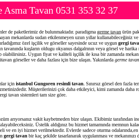
e Asma Tavan 0531 353 32 37
imler de paketlerimiz de bulunmaktadır. paradigma
germe tavan
ürün pak
lmayan mekanlarda sudan etkilenmeyen uzun yıllar kullanabileceğiniz ve 
ırladığımız özel işçilik ve görseller sayesinde ucuz ve uygun
gergi tava
zin tavanında kuşların oldugu okyanus dalgalrının veya görsel ve harika 
 olabilirsiniz. Uygun fiyat ve kaliteli işçilik ile kısa bir zamanda meka
itavan görseller ve daha fazlası için bize ulaşın. Yakınlarda
germe tava
mlar için
istanbul Gungoren resimli tavan
. Sınırsız görsel den fazla t
zmetinizdedir. Müşterilerinizi çok daha etkileyici, kimi zamanda daha 
rgi tavan sistemleri tam size göre.
üm arıyorsanız vakit kaybetmeden bize ulaşın. Ekibimiz tarafından i
rşılayabileceksiniz. Üstelik aldığınız bu hizmet tamamında memnun kala
eli ve en iyi hizmet verilmektedir. Evlerde sadece oturma odalarında,en 
en
gergi tavan
bir kaç şekilde tasarlanarak uygulanması ve mekanınızı 