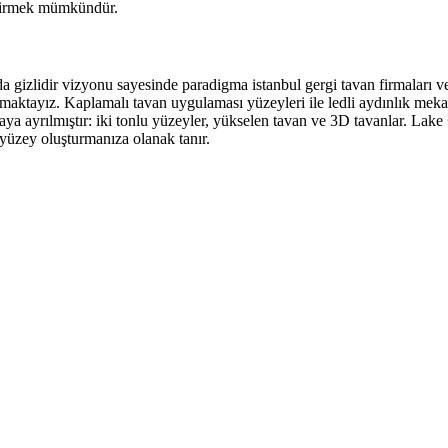
eştirmek mümkündür.
arda gizlidir vizyonu sayesinde paradigma istanbul gergi tavan firmaları 
ktayız. Kaplamalı tavan uygulaması yüzeyleri ile ledli aydınlık mekanla
aya ayrılmıştır: iki tonlu yüzeyler, yükselen tavan ve 3D tavanlar. Lake
r yüzey oluşturmanıza olanak tanır.