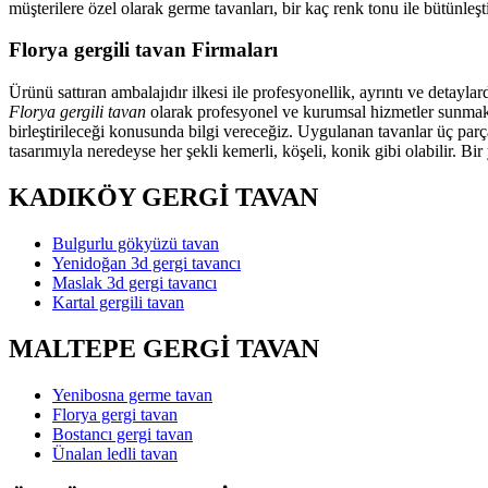
müşterilere özel olarak germe tavanları, bir kaç renk tonu ile bütünl
Florya gergili tavan Firmaları
Ürünü sattıran ambalajıdır ilkesi ile profesyonellik, ayrıntı ve detayl
Florya gergili tavan
olarak profesyonel ve kurumsal hizmetler sunmaktay
birleştirileceği konusunda bilgi vereceğiz. Uygulanan tavanlar üç parç
tasarımıyla neredeyse her şekli kemerli, köşeli, konik gibi olabilir. Bi
KADIKÖY GERGİ TAVAN
Bulgurlu gökyüzü tavan
Yenidoğan 3d gergi tavancı
Maslak 3d gergi tavancı
Kartal gergili tavan
MALTEPE GERGİ TAVAN
Yenibosna germe tavan
Florya gergi tavan
Bostancı gergi tavan
Ünalan ledli tavan