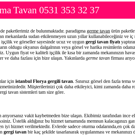
sma Tavan 0531 353 32 37
er de paketlerimiz de bulunmaktadır. paradigma
germe tavan
ürün paketle
yan mekanlarda sudan etkilenmeyen uzun yıllar kullanabileceğiniz ve iç
l işçilik ve görseller sayesinde ucuz ve uygun
gergi tavan fiyatı
yaptıra
şların oldugu okyanus dalgalrının veya görsel ve harika resimlerin odan
iz. Uygun fiyat ve kaliteli işçilik ile kısa bir zamanda mekanınızın havas
er ve daha fazlası için bize ulaşın. Yakınlarda
germe tavan
firması arıyo
mlar için
istanbul Florya gergili tavan
. Sınırsız görsel den fazla tema 
zmetinizdedir. Müşterilerinizi çok daha etkileyici, kimi zamanda daha 
rgi tavan sistemleri tam size göre.
 arıyorsanız vakit kaybetmeden bize ulaşın. Ekibimiz tarafından ince
eceksiniz. Üstelik aldığınız bu hizmet tamamında memnun kalacagınızı ga
 en iyi hizmet verilmektedir. Evlerde sadece oturma odalarında,en çok da 
en
gergi tavan
bir kaç şekilde tasarlanarak uygulanması ve mekanınızı 