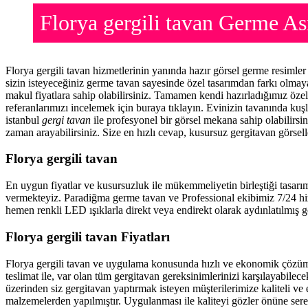
Florya gergili tavan Germe A
Florya gergili tavan hizmetlerinin yanında hazır görsel germe resiml
sizin isteyeceğiniz germe tavan sayesinde özel tasarımdan farkı olma
makul fiyatlara sahip olabilirsiniz. Tamamen kendi hazırladığımız öze
referanlarımızı incelemek için buraya tıklayın. Evinizin tavanında ku
istanbul
gergi tavan
ile profesyonel bir görsel mekana sahip olabilirsin
zaman arayabilirsiniz. Size en hızlı cevap, kusursuz gergitavan görsell
Florya gergili tavan
En uygun fiyatlar ve kusursuzluk ile mükemmeliyetin birleştiği tasarı
vermekteyiz. Paradiğma
germe tavan
ve Professional ekibimiz 7/24 hi
hemen renkli LED ışıklarla direkt veya endirekt olarak aydınlatılmış ge
Florya gergili tavan Fiyatları
Florya gergili tavan ve uygulama konusunda hızlı ve ekonomik çözüm
teslimat ile, var olan tüm gergitavan gereksinimlerinizi karşılayabil
üzerinden siz gergitavan yaptırmak isteyen müşterilerimize kaliteli ve
malzemelerden yapılmıştır. Uygulanması ile kaliteyi gözler önüne ser