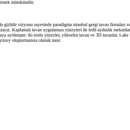
eştirmek mümkündür.
arda gizlidir vizyonu sayesinde paradigma istanbul gergi tavan firmaları 
ız. Kaplamalı tavan uygulaması yüzeyleri ile ledli aydınlık mekanlar do
aya ayrılmıştır: iki tonlu yüzeyler, yükselen tavan ve 3D tavanlar. Lake
r yüzey oluşturmanıza olanak tanır.