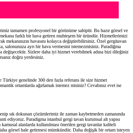
rimiz tamamen profesyonel bir görünüme sahiptir. Bu hazır görsel ve
 mekana farklı bir hava getiren muhteşem bir üründür. Hizmetlerimizi
rak mekanınızın havasını kolayca değiştirebilirsiniz. Özel gergitavan
ıza, salonunuza ayrı bir hava vermesini istemezmisiniz. Paradiğma
ı değişecektir. Sizlere daha iyi hizmet verebilmek adına bizi dileğiniz
rsanız doğru yerdesiniz.
ve Türkiye genelinde 300 den fazla referans ile size hizmet
romantik ortamlarda ağırlamak istemez misiniz? Cevabınız evet ise
 elenip sık dokunan çözümlerimiz ile zaman kaybetmeden zamanında
ranti ediyoruz. Paradigma istanbul
gergi tavan
kurumsal alt yapısı
kamusal alanlarda kullanılması önerilen gergi tavanlar kaliteli
daha görsel hale getirmesi mümkündür. Daha değişik bir ortam isteyen