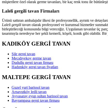
müşterilere özel olarak germe tavanları, bir kaç renk tonu ile bütünl
Laleli gergili tavan Firmaları
Ürünü sattıran ambalajıdır ilkesi ile profesyonellik, ayrıntı ve detayl
Laleli gergili tavan
olarak profesyonel ve kurumsal hizmetler sunmaktayı
birleştirileceği konusunda bilgi vereceğiz. Uygulanan tavanlar üç parç
tasarımıyla neredeyse her şekli kemerli, köşeli, konik gibi olabilir. Bi
KADIKÖY GERGİ TAVAN
Şile gergi tavan
Mecıdıyekoy germe tavan
Dudullu gergi tavan firması
Hadımköy gergi tavan fiyatları
MALTEPE GERGİ TAVAN
Guzel yurt barissol tavan
Arnavutköy ledli tavan
Ayvasaray eyup sultan barissol tavan
Bayrampaşa gergi tavan firması