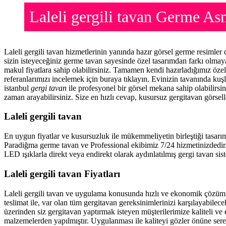
Laleli gergili tavan Germe A
Laleli gergili tavan hizmetlerinin yanında hazır görsel germe resimle
sizin isteyeceğiniz germe tavan sayesinde özel tasarımdan farkı olma
makul fiyatlara sahip olabilirsiniz. Tamamen kendi hazırladığımız öze
referanlarımızı incelemek için buraya tıklayın. Evinizin tavanında ku
istanbul
gergi tavan
ile profesyonel bir görsel mekana sahip olabilirsin
zaman arayabilirsiniz. Size en hızlı cevap, kusursuz gergitavan görsell
Laleli gergili tavan
En uygun fiyatlar ve kusursuzluk ile mükemmeliyetin birleştiği tasarı
Paradiğma
germe tavan
ve Professional ekibimiz 7/24 hizmetinizdedir
LED ışıklarla direkt veya endirekt olarak aydınlatılmış gergi tavan sis
Laleli gergili tavan Fiyatları
Laleli gergili tavan ve uygulama konusunda hızlı ve ekonomik çözüm
teslimat ile, var olan tüm gergitavan gereksinimlerinizi karşılayabil
üzerinden siz gergitavan yaptırmak isteyen müşterilerimize kaliteli ve
malzemelerden yapılmıştır. Uygulanması ile kaliteyi gözler önüne ser