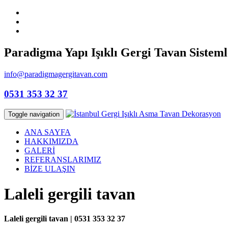
Paradigma Yapı Işıklı Gergi Tavan Sisteml
info@paradigmagergitavan.com
0531 353 32 37
Toggle navigation
ANA SAYFA
HAKKIMIZDA
GALERİ
REFERANSLARIMIZ
BİZE ULAŞIN
Laleli gergili tavan
Laleli gergili tavan | 0531 353 32 37