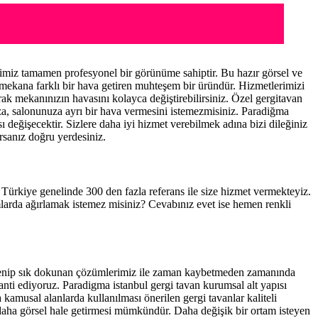
imiz tamamen profesyonel bir görünüme sahiptir. Bu hazır görsel ve
 mekana farklı bir hava getiren muhteşem bir üründür. Hizmetlerimizi
rak mekanınızın havasını kolayca değiştirebilirsiniz. Özel gergitavan
ıza, salonunuza ayrı bir hava vermesini istemezmisiniz. Paradiğma
ı değişecektir. Sizlere daha iyi hizmet verebilmek adına bizi dileğiniz
rsanız doğru yerdesiniz.
e Türkiye genelinde 300 den fazla referans ile size hizmet vermekteyiz.
mlarda ağırlamak istemez misiniz? Cevabınız evet ise hemen renkli
 elenip sık dokunan çözümlerimiz ile zaman kaybetmeden zamanında
ranti ediyoruz. Paradigma istanbul
gergi tavan
kurumsal alt yapısı
kamusal alanlarda kullanılması önerilen gergi tavanlar kaliteli
daha görsel hale getirmesi mümkündür. Daha değişik bir ortam isteyen