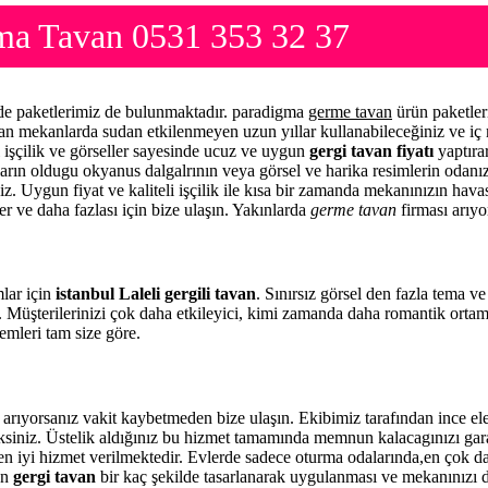
sma Tavan 0531 353 32 37
r de paketlerimiz de bulunmaktadır. paradigma
germe tavan
ürün paketler
yan mekanlarda sudan etkilenmeyen uzun yıllar kullanabileceğiniz ve iç
l işçilik ve görseller sayesinde ucuz ve uygun
gergi tavan fiyatı
yaptıra
şların oldugu okyanus dalgalrının veya görsel ve harika resimlerin odan
iz. Uygun fiyat ve kaliteli işçilik ile kısa bir zamanda mekanınızın havas
er ve daha fazlası için bize ulaşın. Yakınlarda
germe tavan
firması arıyo
mlar için
istanbul Laleli gergili tavan
. Sınırsız görsel den fazla tema v
. Müşterilerinizi çok daha etkileyici, kimi zamanda daha romantik orta
temleri tam size göre.
 arıyorsanız vakit kaybetmeden bize ulaşın. Ekibimiz tarafından ince
eceksiniz. Üstelik aldığınız bu hizmet tamamında memnun kalacagınızı ga
 en iyi hizmet verilmektedir. Evlerde sadece oturma odalarında,en çok da 
en
gergi tavan
bir kaç şekilde tasarlanarak uygulanması ve mekanınızı 