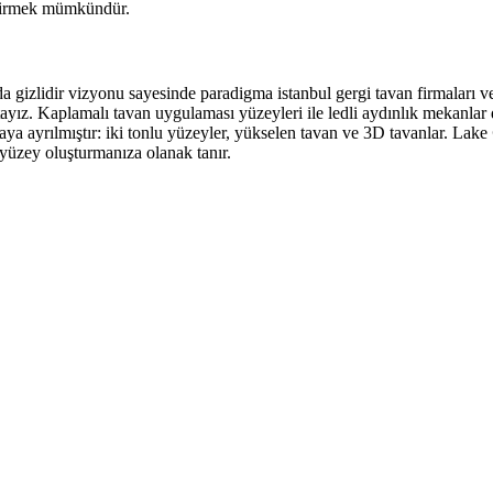
eştirmek mümkündür.
arda gizlidir vizyonu sayesinde paradigma istanbul gergi tavan firmaları 
z. Kaplamalı tavan uygulaması yüzeyleri ile ledli aydınlık mekanlar dol
aya ayrılmıştır: iki tonlu yüzeyler, yükselen tavan ve 3D tavanlar. Lake
r yüzey oluşturmanıza olanak tanır.