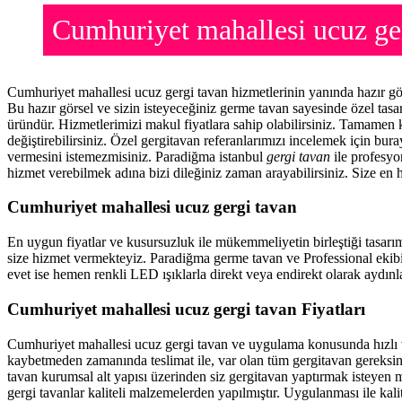
Cumhuriyet mahallesi ucuz g
Cumhuriyet mahallesi ucuz gergi tavan hizmetlerinin yanında hazır g
Bu hazır görsel ve sizin isteyeceğiniz germe tavan sayesinde özel ta
üründür. Hizmetlerimizi makul fiyatlara sahip olabilirsiniz. Tamamen 
değiştirebilirsiniz. Özel gergitavan referanlarımızı incelemek için bu
vermesini istemezmisiniz. Paradiğma istanbul
gergi tavan
ile profesyon
hizmet verebilmek adına bizi dileğiniz zaman arayabilirsiniz. Size en h
Cumhuriyet mahallesi ucuz gergi tavan
En uygun fiyatlar ve kusursuzluk ile mükemmeliyetin birleştiği tasarı
size hizmet vermekteyiz. Paradiğma
germe tavan
ve Professional ekib
evet ise hemen renkli LED ışıklarla direkt veya endirekt olarak aydınla
Cumhuriyet mahallesi ucuz gergi tavan Fiyatları
Cumhuriyet mahallesi ucuz gergi tavan ve uygulama konusunda hızlı 
kaybetmeden zamanında teslimat ile, var olan tüm gergitavan gereksin
tavan
kurumsal alt yapısı üzerinden siz gergitavan yaptırmak isteyen m
gergi tavanlar kaliteli malzemelerden yapılmıştır. Uygulanması ile kal