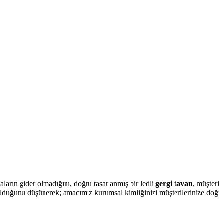
arın gider olmadığını, doğru tasarlanmış bir ledli
gergi tavan
, müşter
olduğunu düşünerek; amacımız kurumsal kimliğinizi müşterilerinize doğru