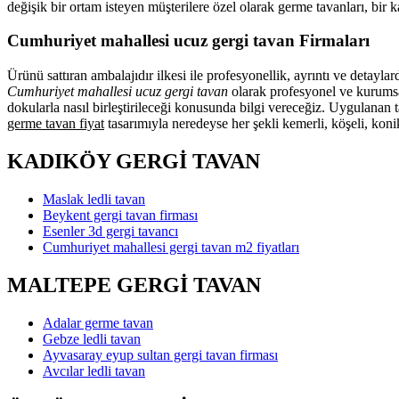
değişik bir ortam isteyen müşterilere özel olarak germe tavanları, bir
Cumhuriyet mahallesi ucuz gergi tavan Firmaları
Ürünü sattıran ambalajıdır ilkesi ile profesyonellik, ayrıntı ve detayl
Cumhuriyet mahallesi ucuz gergi tavan
olarak profesyonel ve kurumsal
dokularla nasıl birleştirileceği konusunda bilgi vereceğiz. Uygulanan 
germe tavan fiyat
tasarımıyla neredeyse her şekli kemerli, köşeli, konik
KADIKÖY GERGİ TAVAN
Maslak ledli tavan
Beykent gergi tavan firması
Esenler 3d gergi tavancı
Cumhuriyet mahallesi gergi tavan m2 fiyatları
MALTEPE GERGİ TAVAN
Adalar germe tavan
Gebze ledli tavan
Ayvasaray eyup sultan gergi tavan firması
Avcılar ledli tavan