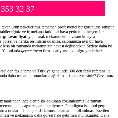
 353 32 37
 tavan
ürün paketlerimiz tamamen profesyonel bir görünüme sahiptir.
abileceğiniz ve iç mekana farklı bir hava getiren muhteşem bir
ergi tavan fiyatı
yaptırarak mekanınızın havasını kolayca
a görsel ve harika resimlerin odanıza, salonunuza ayrı bir hava
 ile kısa bir zamanda mekanınızın havası değişecektir. Sizlere daha iyi
n. Yakınlarda
germe tavan
firması arıyorsanız doğru yerdesiniz.
görsel den fazla tema ve Türkiye genelinde 300 den fazla referans ile
amanda daha romantik ortamlarda ağırlamak istemez misiniz? Cevabınız
z tarafından ince elenip sık dokunan çözümlerimiz ile zaman
a memnun kalacagınızı garanti ediyoruz. Paradigma istanbul
gergi
turma odalarında,en çok da kamusal alanlarda kullanılması önerilen
anması ve mekanınızı daha görsel hale getirmesi mümkündür. Daha