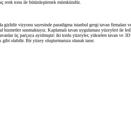
 kaç renk tonu ile bütünleştirmek mümkündür.
arda gizlidir vizyonu sayesinde paradigma istanbul gergi tavan firmaları 
 hizmetler sunmaktayız. Kaplamalı tavan uygulaması yüzeyleri ile ledli 
tavanlar üç parçaya ayrılmıştır: iki tonlu yüzeyler, yükselen tavan ve 3
 gibi olabilir. Bir yüzey oluşturmanıza olanak tanır.