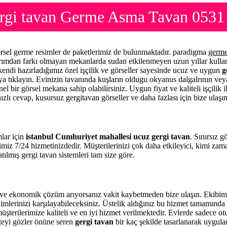
ergi tavan Germe Asma Tavan 0531
örsel germe resimler de paketlerimiz de bulunmaktadır. paradigma
germe
sarımdan farkı olmayan mekanlarda sudan etkilenmeyen uzun yıllar kullan
kendi hazırladığımız özel işçilik ve görseller sayesinde ucuz ve uygun
g
raya tıklayın. Evinizin tavanında kuşların oldugu okyanus dalgalrının vey
el bir görsel mekana sahip olabilirsiniz. Uygun fiyat ve kaliteli işçilik
ızlı cevap, kusursuz gergitavan görseller ve daha fazlası için bize ulaşı
mlar için
istanbul Cumhuriyet mahallesi ucuz gergi tavan
. Sınırsız 
imiz 7/24 hizmetinizdedir. Müşterilerinizi çok daha etkileyici, kimi z
tılmış gergi tavan sistemleri tam size göre.
ve ekonomik çözüm arıyorsanız vakit kaybetmeden bize ulaşın. Ekibimi
imlerinizi karşılayabileceksiniz. Üstelik aldığınız bu hizmet tamamınd
üşterilerimize kaliteli ve en iyi hizmet verilmektedir. Evlerde sadece o
iteyi gözler önüne seren
gergi tavan
bir kaç şekilde tasarlanarak uygul