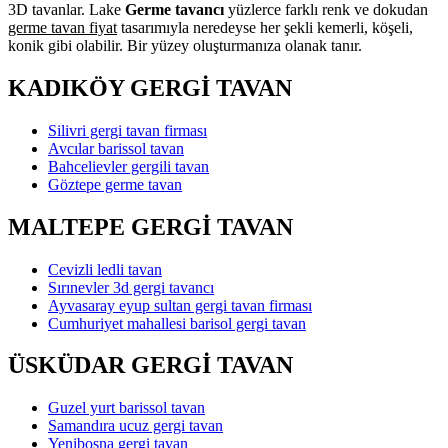
3D tavanlar. Lake
Germe tavancı
yüzlerce farklı renk ve dokudan
germe tavan fiyat
tasarımıyla neredeyse her şekli kemerli, köşeli,
konik gibi olabilir. Bir yüzey oluşturmanıza olanak tanır.
KADIKÖY GERGİ TAVAN
Silivri gergi tavan firması
Avcılar barissol tavan
Bahcelievler gergili tavan
Göztepe germe tavan
MALTEPE GERGİ TAVAN
Cevizli ledli tavan
Sırınevler 3d gergi tavancı
Ayvasaray eyup sultan gergi tavan firması
Cumhuriyet mahallesi barisol gergi tavan
ÜSKÜDAR GERGİ TAVAN
Guzel yurt barissol tavan
Samandıra ucuz gergi tavan
Yenibosna gergi tavan