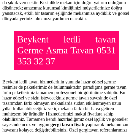
da şıklık verecektir. Kesinlikle mekan için doğru yatırım olduğunu
düşünerek; amacımız kurumsal kimliğinizi müşterilerinize doğru
yansıtacak, etkili bir tasarım eşliğinde mekanınıza aydıklık ve görsel
dünyada yerinizi almanıza yardımcı olacaktır.
Beykent ledli tavan
Germe Asma Tavan 0531
353 32 37
Beykent ledli tavan hizmetlerinin yanında hazır görsel germe
resimler de paketlerimiz de bulunmaktadır. paradigma
germe tavan
ürün paketlerimiz tamamen profesyonel bir görünüme sahiptir. Bu
hazır görsel ve sizin isteyeceğiniz germe tavan sayesinde özel
tasarımdan farkı olmayan mekanlarda sudan etkilenmeyen uzun
yıllar kullanabileceğiniz ve iç mekana farklı bir hava getiren
muhteşem bir üründür. Hizmetlerimizi makul fiyatlara sahip
olabilirsiniz. Tamamen kendi hazırladığımız özel işçilik ve görseller
sayesinde ucuz ve uygun
gergi tavan fiyatı
yaptırarak mekanınızın
havasını kolayca değiştirebilirsiniz. Özel gergitavan referanlarımızı