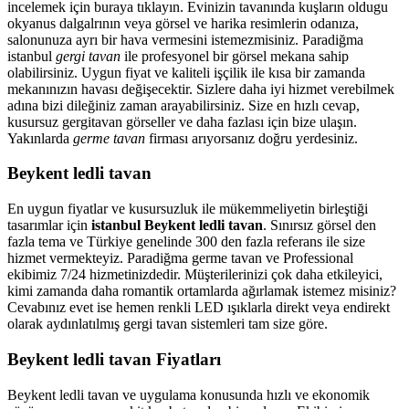
incelemek için buraya tıklayın. Evinizin tavanında kuşların oldugu
okyanus dalgalrının veya görsel ve harika resimlerin odanıza,
salonunuza ayrı bir hava vermesini istemezmisiniz. Paradiğma
istanbul
gergi tavan
ile profesyonel bir görsel mekana sahip
olabilirsiniz. Uygun fiyat ve kaliteli işçilik ile kısa bir zamanda
mekanınızın havası değişecektir. Sizlere daha iyi hizmet verebilmek
adına bizi dileğiniz zaman arayabilirsiniz. Size en hızlı cevap,
kusursuz gergitavan görseller ve daha fazlası için bize ulaşın.
Yakınlarda
germe tavan
firması arıyorsanız doğru yerdesiniz.
Beykent ledli tavan
En uygun fiyatlar ve kusursuzluk ile mükemmeliyetin birleştiği
tasarımlar için
istanbul Beykent ledli tavan
. Sınırsız görsel den
fazla tema ve Türkiye genelinde 300 den fazla referans ile size
hizmet vermekteyiz. Paradiğma
germe tavan
ve Professional
ekibimiz 7/24 hizmetinizdedir. Müşterilerinizi çok daha etkileyici,
kimi zamanda daha romantik ortamlarda ağırlamak istemez misiniz?
Cevabınız evet ise hemen renkli LED ışıklarla direkt veya endirekt
olarak aydınlatılmış gergi tavan sistemleri tam size göre.
Beykent ledli tavan Fiyatları
Beykent ledli tavan ve uygulama konusunda hızlı ve ekonomik