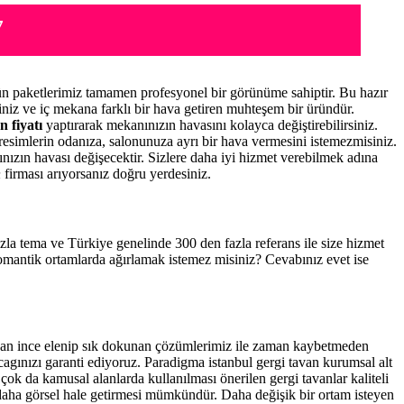
7
n paketlerimiz tamamen profesyonel bir görünüme sahiptir. Bu hazır
niz ve iç mekana farklı bir hava getiren muhteşem bir üründür.
n fiyatı
yaptırarak mekanınızın havasını kolayca değiştirebilirsiniz.
resimlerin odanıza, salonunuza ayrı bir hava vermesini istemezmisiniz.
nınızın havası değişecektir. Sizlere daha iyi hizmet verebilmek adına
n
firması arıyorsanız doğru yerdesiniz.
fazla tema ve Türkiye genelinde 300 den fazla referans ile size hizmet
romantik ortamlarda ağırlamak istemez misiniz? Cevabınız evet ise
dan ince elenip sık dokunan çözümlerimiz ile zaman kaybetmeden
cagınızı garanti ediyoruz. Paradigma istanbul
gergi tavan
kurumsal alt
çok da kamusal alanlarda kullanılması önerilen gergi tavanlar kaliteli
daha görsel hale getirmesi mümkündür. Daha değişik bir ortam isteyen