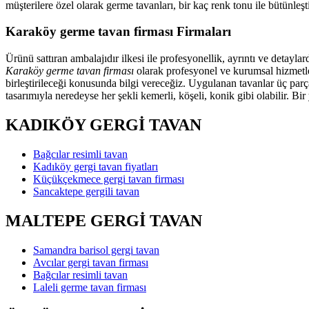
müşterilere özel olarak germe tavanları, bir kaç renk tonu ile bütünl
Karaköy germe tavan firması Firmaları
Ürünü sattıran ambalajıdır ilkesi ile profesyonellik, ayrıntı ve detayl
Karaköy germe tavan firması
olarak profesyonel ve kurumsal hizmetler
birleştirileceği konusunda bilgi vereceğiz. Uygulanan tavanlar üç parç
tasarımıyla neredeyse her şekli kemerli, köşeli, konik gibi olabilir. Bi
KADIKÖY GERGİ TAVAN
Bağcılar resimli tavan
Kadıköy gergi tavan fiyatları
Küçükçekmece gergi tavan firması
Sancaktepe gergili tavan
MALTEPE GERGİ TAVAN
Samandra barisol gergi tavan
Avcılar gergi tavan firması
Bağcılar resimli tavan
Laleli germe tavan firması