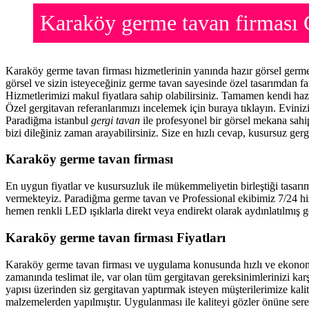
Karaköy germe tavan firması
Karaköy germe tavan firması hizmetlerinin yanında hazır görsel germ
görsel ve sizin isteyeceğiniz germe tavan sayesinde özel tasarımdan f
Hizmetlerimizi makul fiyatlara sahip olabilirsiniz. Tamamen kendi haz
Özel gergitavan referanlarımızı incelemek için buraya tıklayın. Evini
Paradiğma istanbul
gergi tavan
ile profesyonel bir görsel mekana sahip
bizi dileğiniz zaman arayabilirsiniz. Size en hızlı cevap, kusursuz gerg
Karaköy germe tavan firması
En uygun fiyatlar ve kusursuzluk ile mükemmeliyetin birleştiği tasarı
vermekteyiz. Paradiğma
germe tavan
ve Professional ekibimiz 7/24 hi
hemen renkli LED ışıklarla direkt veya endirekt olarak aydınlatılmış ge
Karaköy germe tavan firması Fiyatları
Karaköy germe tavan firması ve uygulama konusunda hızlı ve ekonomi
zamanında teslimat ile, var olan tüm gergitavan gereksinimlerinizi ka
yapısı üzerinden siz gergitavan yaptırmak isteyen müşterilerimize kalit
malzemelerden yapılmıştır. Uygulanması ile kaliteyi gözler önüne ser