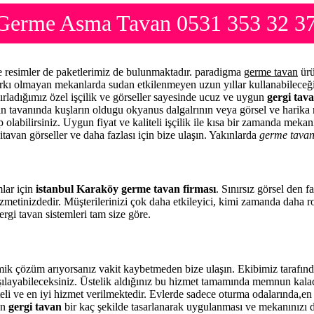
 Germe Asma Tavan 0531 353 32 3
e resimler de paketlerimiz de bulunmaktadır. paradigma
germe tavan
ürü
arkı olmayan mekanlarda sudan etkilenmeyen uzun yıllar kullanabileceği
ırladığımız özel işçilik ve görseller sayesinde ucuz ve uygun
gergi tava
zin tavanında kuşların oldugu okyanus dalgalrının veya görsel ve harika 
 olabilirsiniz. Uygun fiyat ve kaliteli işçilik ile kısa bir zamanda meka
itavan görseller ve daha fazlası için bize ulaşın. Yakınlarda
germe tava
mlar için
istanbul Karaköy germe tavan firması
. Sınırsız görsel den 
zmetinizdedir. Müşterilerinizi çok daha etkileyici, kimi zamanda daha 
rgi tavan sistemleri tam size göre.
k çözüm arıyorsanız vakit kaybetmeden bize ulaşın. Ekibimiz tarafın
rşılayabileceksiniz. Üstelik aldığınız bu hizmet tamamında memnun kala
eli ve en iyi hizmet verilmektedir. Evlerde sadece oturma odalarında,en 
en
gergi tavan
bir kaç şekilde tasarlanarak uygulanması ve mekanınızı 