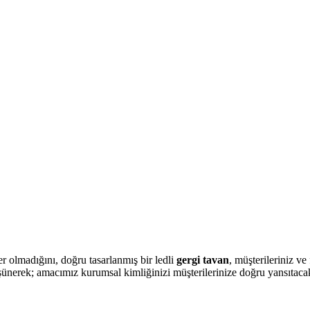
 olmadığını, doğru tasarlanmış bir ledli
gergi tavan
, müşterileriniz v
şünerek; amacımız kurumsal kimliğinizi müşterilerinize doğru yansıtacak