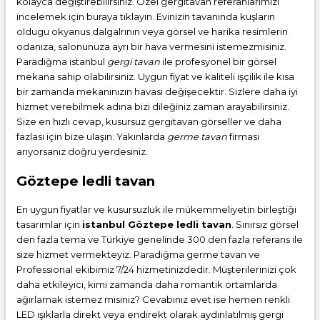
kolayca değiştirebilirsiniz. Özel gergitavan referanlarımızı
incelemek için buraya tıklayın. Evinizin tavanında kuşların
oldugu okyanus dalgalrının veya görsel ve harika resimlerin
odanıza, salonunuza ayrı bir hava vermesini istemezmisiniz.
Paradiğma istanbul
gergi tavan
ile profesyonel bir görsel
mekana sahip olabilirsiniz. Uygun fiyat ve kaliteli işçilik ile kısa
bir zamanda mekanınızın havası değişecektir. Sizlere daha iyi
hizmet verebilmek adına bizi dileğiniz zaman arayabilirsiniz.
Size en hızlı cevap, kusursuz gergitavan görseller ve daha
fazlası için bize ulaşın. Yakınlarda
germe tavan
firması
arıyorsanız doğru yerdesiniz.
Göztepe ledli tavan
En uygun fiyatlar ve kusursuzluk ile mükemmeliyetin birleştiği
tasarımlar için
istanbul Göztepe ledli tavan
. Sınırsız görsel
den fazla tema ve Türkiye genelinde 300 den fazla referans ile
size hizmet vermekteyiz. Paradiğma
germe tavan
ve
Professional ekibimiz 7/24 hizmetinizdedir. Müşterilerinizi çok
daha etkileyici, kimi zamanda daha romantik ortamlarda
ağırlamak istemez misiniz? Cevabınız evet ise hemen renkli
LED ışıklarla direkt veya endirekt olarak aydınlatılmış gergi