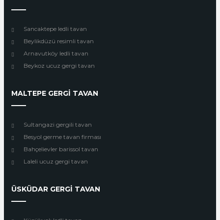
Sancaktepe ledli tavan
Beylikdüzü resimli tavan
Arnavutköy ledli tavan
Beykoz ucuz gergi tavan
MALTEPE GERGİ TAVAN
Sultangazi gergili tavan
Besyol germe tavan firması
Bahçelievler barissol tavan
Laleli ucuz gergi tavan
ÜSKÜDAR GERGİ TAVAN