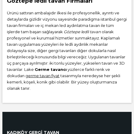
Göztepe ledli tavan Firmaları
Ürünü sattıran ambalajıdır ilkesi ile profesyonellik, ayrıntı ve
detaylarda gizlidir vizyonu sayesinde paradigma istanbul gergi
tavan firmaları ve iç mekan led aydınlatma tavan ile tüm
işlerde tam başarı sağlayarak
Göztepe ledli tavan
olarak
profesyonel ve kurumsal hizmetler sunmaktayız. Kaplamalı
tavan uygulaması yüzeyleri ile ledli aydınlık mekanlar
dolayısıyla size, diğer gergi tavanları diğer dokularla nasıl
birleştirileceği konusunda bilgi vereceğiz. Uygulanan tavanlar
üç parçaya ayrılmıştır: iki tonlu yüzeyler, yükselen tavan ve 3D
tavanlar. Lake
Germe tavancı
yüzlerce farklı renk ve
dokudan
germe tavan fiyat
tasarımıyla neredeyse her şekli
kemerli, köşeli, konik gibi olabilir. Bir yüzey oluşturmanıza
olanak tanır.
KADIKÖY GERGİ TAVAN