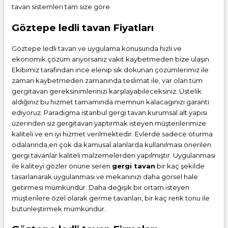
tavan sistemleri tam size göre.
Göztepe ledli tavan Fiyatları
Göztepe ledli tavan ve uygulama konusunda hızlı ve
ekonomik çözüm arıyorsanız vakit kaybetmeden bize ulaşın.
Ekibimiz tarafından ince elenip sık dokunan çözümlerimiz ile
zaman kaybetmeden zamanında teslimat ile, var olan tüm
gergitavan gereksinimlerinizi karşılayabileceksiniz. Üstelik
aldığınız bu hizmet tamamında memnun kalacagınızı garanti
ediyoruz. Paradigma istanbul
gergi tavan
kurumsal alt yapısı
üzerinden siz gergitavan yaptırmak isteyen müşterilerimize
kaliteli ve en iyi hizmet verilmektedir. Evlerde sadece oturma
odalarında,en çok da kamusal alanlarda kullanılması önerilen
gergi tavanlar kaliteli malzemelerden yapılmıştır. Uygulanması
ile kaliteyi gözler önüne seren
gergi tavan
bir kaç şekilde
tasarlanarak uygulanması ve mekanınızı daha görsel hale
getirmesi mümkündür. Daha değişik bir ortam isteyen
müşterilere özel olarak germe tavanları, bir kaç renk tonu ile
bütünleştirmek mümkündür.