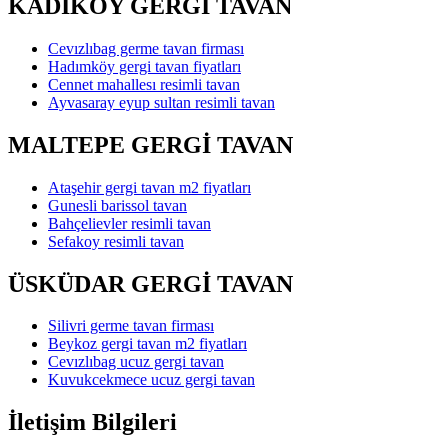
KADIKÖY GERGİ TAVAN
Cevızlıbag germe tavan firması
Hadımköy gergi tavan fiyatları
Cennet mahallesı resimli tavan
Ayvasaray eyup sultan resimli tavan
MALTEPE GERGİ TAVAN
Ataşehir gergi tavan m2 fiyatları
Gunesli barissol tavan
Bahçelievler resimli tavan
Sefakoy resimli tavan
ÜSKÜDAR GERGİ TAVAN
Silivri germe tavan firması
Beykoz gergi tavan m2 fiyatları
Cevızlıbag ucuz gergi tavan
Kuvukcekmece ucuz gergi tavan
İletişim Bilgileri