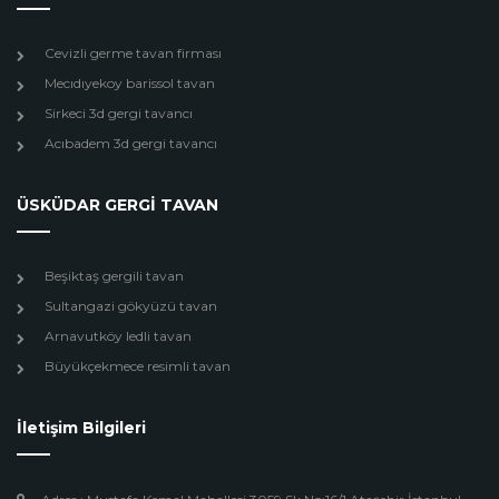
Cevizli germe tavan firması
Mecıdıyekoy barissol tavan
Sirkeci 3d gergi tavancı
Acıbadem 3d gergi tavancı
ÜSKÜDAR GERGİ TAVAN
Beşiktaş gergili tavan
Sultangazi gökyüzü tavan
Arnavutköy ledli tavan
Büyükçekmece resimli tavan
İletişim Bilgileri