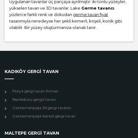
Uygulanan tavanlar üç parçaya ayrılmıştır: iki tonlu yüzeyler,
yükselen tavan ve 3D tavanlar. Lake
Germe tavancı
yüzlerce farklı renk ve dokudan
germe tavan fiyat
tasarımıyla neredeyse her şekli kemerli, köşeli, konik gibi
olabilir. Bir yüzey oluşturmanıza olanak tanır.
KADIKÖY GERGİ TAVAN
Florya gergi tavan firması
Beylikdüzü gergili tavan
Gaziosmanpaşa 3d gergi tavancı
Gaziosmanpaşa barisol gergi tavan
MALTEPE GERGİ TAVAN