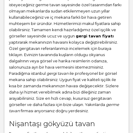
isteyeceğiniz germe tavan sayesinde özel tasarımdan farkı
olmayan mekanlarda sudan etkilenmeyen uzun yıllar
kullanabileceğiniz ve iç mekana farklı bir hava getiren
muhteşem bir üründür. Hizmetlerimizi makul fiyatlara sahip
olabilirsiniz. Tamamen kendi hazırladığımız özel işçilik ve
görseller sayesinde ucuz ve uygun
gergi tavan fiyatı
yaptırarak mekanınızın havasını kolayca değiştirebilirsiniz.
Özel gergitavan referanlarımızı incelemek için buraya
tıklayın. Evinizin tavanında kuşların oldugu okyanus
dalgalrının veya görsel ve harika resimlerin odanıza,
salonunuza ayrı bir hava vermesini istemezmisiniz.
Paradiğma istanbul
gergi tavan
ile profesyonel bir görsel
mekana sahip olabilirsiniz. Uygun fiyat ve kaliteli işçilik ile
kısa bir zamanda mekanınızın havası değişecektir. Sizlere
daha iyi hizmet verebilmek adına bizi dileğiniz zaman
arayabilirsiniz. Size en hızlı cevap, kusursuz gergitavan
görseller ve daha fazlası için bize ulaşın. Yakınlarda
germe
tavan
firması arıyorsanız doğru yerdesiniz.
Nişantaşı gökyüzü tavan