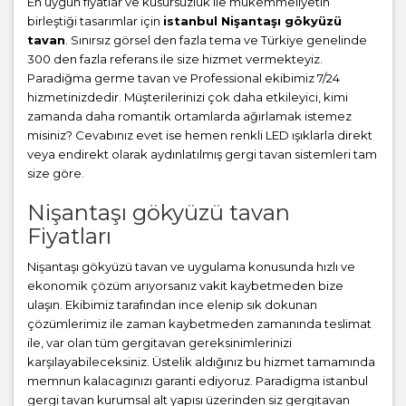
En uygun fiyatlar ve kusursuzluk ile mükemmeliyetin
birleştiği tasarımlar için
istanbul Nişantaşı gökyüzü
tavan
. Sınırsız görsel den fazla tema ve Türkiye genelinde
300 den fazla referans ile size hizmet vermekteyiz.
Paradiğma
germe tavan
ve Professional ekibimiz 7/24
hizmetinizdedir. Müşterilerinizi çok daha etkileyici, kimi
zamanda daha romantik ortamlarda ağırlamak istemez
misiniz? Cevabınız evet ise hemen renkli LED ışıklarla direkt
veya endirekt olarak aydınlatılmış gergi tavan sistemleri tam
size göre.
Nişantaşı gökyüzü tavan
Fiyatları
Nişantaşı gökyüzü tavan ve uygulama konusunda hızlı ve
ekonomik çözüm arıyorsanız vakit kaybetmeden bize
ulaşın. Ekibimiz tarafından ince elenip sık dokunan
çözümlerimiz ile zaman kaybetmeden zamanında teslimat
ile, var olan tüm gergitavan gereksinimlerinizi
karşılayabileceksiniz. Üstelik aldığınız bu hizmet tamamında
memnun kalacagınızı garanti ediyoruz. Paradigma istanbul
gergi tavan
kurumsal alt yapısı üzerinden siz gergitavan