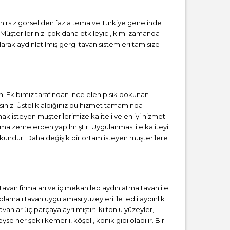
Sınırsız görsel den fazla tema ve Türkiye genelinde
 Müşterilerinizi çok daha etkileyici, kimi zamanda
rak aydınlatılmış gergi tavan sistemleri tam size
 Ekibimiz tarafından ince elenip sık dokunan
iniz. Üstelik aldığınız bu hizmet tamamında
ak isteyen müşterilerimize kaliteli ve en iyi hizmet
 malzemelerden yapılmıştır. Uygulanması ile kaliteyi
kündür. Daha değişik bir ortam isteyen müşterilere
i tavan firmaları ve iç mekan led aydınlatma tavan ile
malı tavan uygulaması yüzeyleri ile ledli aydınlık
anlar üç parçaya ayrılmıştır: iki tonlu yüzeyler,
se her şekli kemerli, köşeli, konik gibi olabilir. Bir