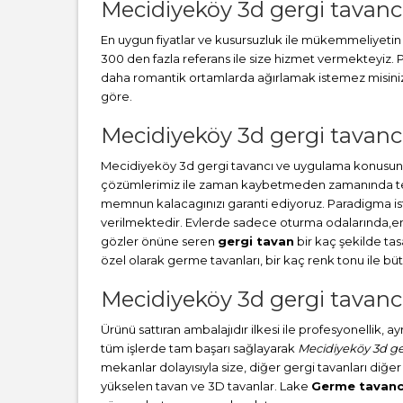
Mecidiyeköy 3d gergi tavanc
En uygun fiyatlar ve kusursuzluk ile mükemmeliyetin b
300 den fazla referans ile size hizmet vermekteyiz
daha romantik ortamlarda ağırlamak istemez misiniz? 
göre.
Mecidiyeköy 3d gergi tavancı 
Mecidiyeköy 3d gergi tavancı ve uygulama konusunda
çözümlerimiz ile zaman kaybetmeden zamanında teslim
memnun kalacagınızı garanti ediyoruz. Paradigma i
verilmektedir. Evlerde sadece oturma odalarında,en ç
gözler önüne seren
gergi tavan
bir kaç şekilde ta
özel olarak germe tavanları, bir kaç renk tonu ile 
Mecidiyeköy 3d gergi tavancı
Ürünü sattıran ambalajıdır ilkesi ile profesyonellik, 
tüm işlerde tam başarı sağlayarak
Mecidiyeköy 3d ge
mekanlar dolayısıyla size, diğer gergi tavanları diğer
yükselen tavan ve 3D tavanlar. Lake
Germe tavanc