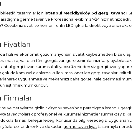
ı
irleştiği tasarımlar için
istanbul Mecidiyeköy 3d gergi tavancı
. 
. Paradiğma
germe tavan
ve Professional ekibimiz 7/24 hizmetinizdedir.
Cevabınız evet ise hemen renkli LED ışıklarla direkt veya endirekt ola
Fiyatları
 hızlı ve ekonomik çözüm arıyorsanız vakit kaybetmeden bize ulaşın.
at ile, var olan tüm gergitavan gereksinimlerinizi karşılayabileceks
stanbul
gergi tavan
kurumsal alt yapısı üzerinden siz gergitavan yaptırm
ok da kamusal alanlarda kullanılması önerilen gergi tavanlar kaliteli
sarlanarak uygulanması ve mekanınızı daha görsel hale getirmesi müm
bütünleştirmek mümkündür.
 Firmaları
ayrıntı ve detaylarda gizlidir vizyonu sayesinde paradigma istanbul gerg
rgi tavancı
olarak profesyonel ve kurumsal hizmetler sunmaktayız. Kapla
 dokularla nasıl birleştirileceği konusunda bilgi vereceğiz. Uygulanan tav
ı
yüzlerce farklı renk ve dokudan
germe tavan fiyat
tasarımıyla neredey