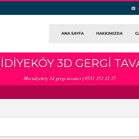
ANA SAYFA
HAKKIMIZDA
G
IDIYEKÖY 3D GERGI TAV
Mecidiyeköy 3d gergi tavancı | 0531 353 32 37