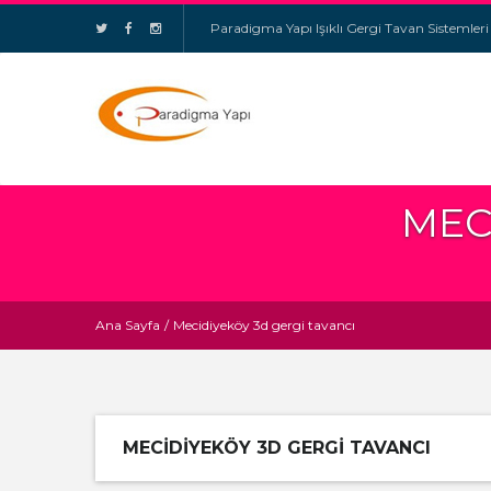
Paradigma Yapı Işıklı Gergi Tavan Sistemleri
MEC
Ana Sayfa
/
Mecidiyeköy 3d gergi tavancı
MECIDIYEKÖY 3D GERGI TAVANCI