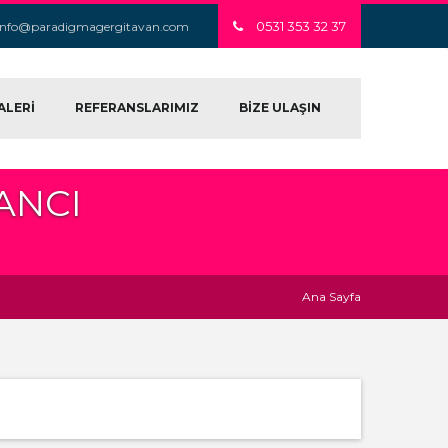
0531 353 32 37
info@paradigmagergitavan.com
ALERİ
REFERANSLARIMIZ
BİZE ULAŞIN
ANCI
Ana Sayfa