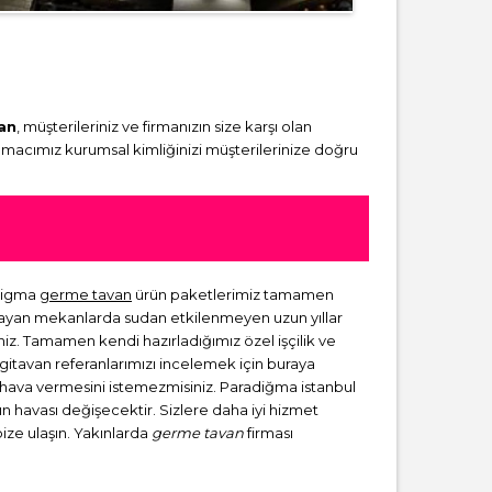
an
, müşterileriniz ve firmanızın size karşı olan
amacımız kurumsal kimliğinizi müşterilerinize doğru
adigma
germe tavan
ürün paketlerimiz tamamen
lmayan mekanlarda sudan etkilenmeyen uzun yıllar
niz. Tamamen kendi hazırladığımız özel işçilik ve
rgitavan referanlarımızı incelemek için buraya
ir hava vermesini istemezmisiniz. Paradiğma istanbul
zın havası değişecektir. Sizlere daha iyi hizmet
bize ulaşın. Yakınlarda
germe tavan
firması