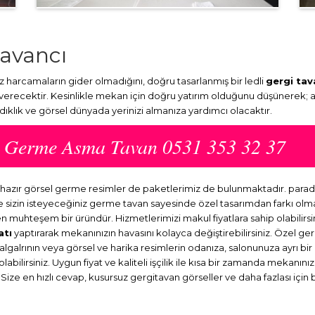
tavancı
harcamaların gider olmadığını, doğru tasarlanmış bir ledli
gergi tav
 verecektir. Kesinlikle mekan için doğru yatırım olduğunu düşünerek; 
ydıklık ve görsel dünyada yerinizi almanıza yardımcı olacaktır.
cı Germe Asma Tavan 0531 353 32 37
a hazır görsel germe resimler de paketlerimiz de bulunmaktadır. par
ve sizin isteyeceğiniz germe tavan sayesinde özel tasarımdan farkı o
en muhteşem bir üründür. Hizmetlerimizi makul fiyatlara sahip olabilirsi
atı
yaptırarak mekanınızın havasını kolayca değiştirebilirsiniz. Özel ge
dalgalrının veya görsel ve harika resimlerin odanıza, salonunuza ayrı b
abilirsiniz. Uygun fiyat ve kaliteli işçilik ile kısa bir zamanda mekanını
 Size en hızlı cevap, kusursuz gergitavan görseller ve daha fazlası için 