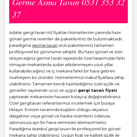
Germe Asma Tavan 0531 353 32
37
Adalar gergi tavan m2 fiyatları hizmetlerinin yanında hazır
görsel germe resimler de paketlerimiz de bulunmaktadır.
paradigma
germe tavan
ürün paketlerimiz tamamen
profesyonel bir görünüme sahiptir. Bu hazır görsel ve sizin
isteyeceğiniz germe tavan sayesinde özel tasarımdan farkı
olmayan mekanlarda sudan etkilenmeyen uzun yıllar
kullanabileceğiniz ve iç mekana farklı bir hava getiren
muhteşem bir üründür. Hizmetlerimizi makul fiyatlara sahip
olabilirsiniz. Tamamen kendi hazırladığımız özel işçilik ve
görseller sayesinde ucuz ve uygun
gergi tavan fiyatı
yaptırarak mekanınızın havasını kolayca değiştirebilirsiniz.
Özel gergitavan referanlarımızı incelemek için buraya
tıklayın. Evinizin tavanında kuşların oldugu okyanus
dalgalrının veya görsel ve harika resimlerin odanıza,
salonunuza ayrı bir hava vermesini istemezmisiniz.
Paradiğma istanbul
gergi tavan
ile profesyonel bir görsel
mekana sahip olabilirsiniz. Uygun fiyat ve kaliteli işçilik ile