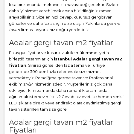
kısa bir zamanda mekanınızın havası değişecektir. Sizlere
daha iyi hizmet verebilmek adına bizi dileğiniz zaman
arayabilirsiniz. Size en hızlı cevap, kusursuz gergitavan
görseller ve daha fazlası için bize ulaşın. Yakınlarda
germe
tavan
firması arıyorsanız doğru yerdesiniz.
Adalar gergi tavan m2 fiyatları
En uygun fiyatlar ve kusursuzluk ile mükemmeliyetin
birleştiği tasarımlar için
istanbul Adalar gergi tavan m2
fiyatları
. Sınırsız görsel den fazla tema ve Türkiye
genelinde 300 den fazla referans ile size hizmet
vermekteyiz. Paradiğma
germe tavan
ve Professional
ekibimiz 7/24 hizmetinizdedir. Müşterilerinizi çok daha
etkileyici, kimi zamanda daha romantik ortamlarda
ağırlamak istemez misiniz? Cevabınız evet ise hemen renkli
LED ışıklarla direkt veya endirekt olarak aydınlatılmış gergi
tavan sistemleri tam size göre.
Adalar gergi tavan m2 fiyatları
Fiyatları