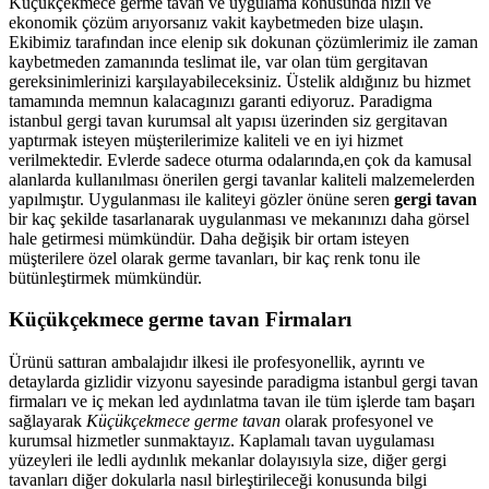
Küçükçekmece germe tavan ve uygulama konusunda hızlı ve
ekonomik çözüm arıyorsanız vakit kaybetmeden bize ulaşın.
Ekibimiz tarafından ince elenip sık dokunan çözümlerimiz ile zaman
kaybetmeden zamanında teslimat ile, var olan tüm gergitavan
gereksinimlerinizi karşılayabileceksiniz. Üstelik aldığınız bu hizmet
tamamında memnun kalacagınızı garanti ediyoruz. Paradigma
istanbul
gergi tavan
kurumsal alt yapısı üzerinden siz gergitavan
yaptırmak isteyen müşterilerimize kaliteli ve en iyi hizmet
verilmektedir. Evlerde sadece oturma odalarında,en çok da kamusal
alanlarda kullanılması önerilen gergi tavanlar kaliteli malzemelerden
yapılmıştır. Uygulanması ile kaliteyi gözler önüne seren
gergi tavan
bir kaç şekilde tasarlanarak uygulanması ve mekanınızı daha görsel
hale getirmesi mümkündür. Daha değişik bir ortam isteyen
müşterilere özel olarak germe tavanları, bir kaç renk tonu ile
bütünleştirmek mümkündür.
Küçükçekmece germe tavan Firmaları
Ürünü sattıran ambalajıdır ilkesi ile profesyonellik, ayrıntı ve
detaylarda gizlidir vizyonu sayesinde paradigma istanbul gergi tavan
firmaları ve iç mekan led aydınlatma tavan ile tüm işlerde tam başarı
sağlayarak
Küçükçekmece germe tavan
olarak profesyonel ve
kurumsal hizmetler sunmaktayız. Kaplamalı tavan uygulaması
yüzeyleri ile ledli aydınlık mekanlar dolayısıyla size, diğer gergi
tavanları diğer dokularla nasıl birleştirileceği konusunda bilgi