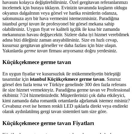
havasını kolayca değiştirebilirsiniz. Özel gergitavan referanlarımızı
incelemek için buraya tıklayın. Evinizin tavanında kuşların oldugu
okyanus dalgalrının veya görsel ve harika resimlerin odanıza,
salonunuza ayrı bir hava vermesini istemezmisiniz. Paradiğma
istanbul
gergi tavan
ile profesyonel bir görsel mekana sahip
olabilirsiniz. Uygun fiyat ve kaliteli işçilik ile kısa bir zamanda
mekanınızın havası değişecektir. Sizlere daha iyi hizmet verebilmek
adına bizi dileğiniz zaman arayabilirsiniz. Size en hızlı cevap,
kusursuz gergitavan görseller ve daha fazlası için bize ulaşın.
Yakınlarda
germe tavan
firması arıyorsanız doğru yerdesiniz.
Küçükçekmece germe tavan
En uygun fiyatlar ve kusursuzluk ile mükemmeliyetin birleştiği
tasarımlar için
istanbul Küçükçekmece germe tavan
. Sınırsız
görsel den fazla tema ve Türkiye genelinde 300 den fazla referans
ile size hizmet vermekteyiz. Paradiğma
germe tavan
ve Professional
ekibimiz 7/24 hizmetinizdedir. Müşterilerinizi çok daha etkileyici,
kimi zamanda daha romantik ortamlarda ağırlamak istemez misiniz?
Cevabınız evet ise hemen renkli LED ışıklarla direkt veya endirekt
olarak aydınlatılmış gergi tavan sistemleri tam size göre.
Küçükçekmece germe tavan Fiyatları