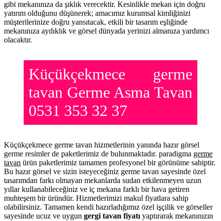
gibi mekanınıza da şıklık verecektir. Kesinlikle mekan için doğru
yatırım olduğunu düşünerek; amacımız kurumsal kimliğinizi
müşterilerinize doğru yansıtacak, etkili bir tasarım eşliğinde
mekanınıza aydıklık ve görsel dünyada yerinizi almanıza yardımcı
olacaktır.
Küçükçekmece germe
tavan Germe Asma Tavan
0531 353 32 37
Küçükçekmece germe tavan hizmetlerinin yanında hazır görsel
germe resimler de paketlerimiz de bulunmaktadır. paradigma
germe
tavan
ürün paketlerimiz tamamen profesyonel bir görünüme sahiptir.
Bu hazır görsel ve sizin isteyeceğiniz germe tavan sayesinde özel
tasarımdan farkı olmayan mekanlarda sudan etkilenmeyen uzun
yıllar kullanabileceğiniz ve iç mekana farklı bir hava getiren
muhteşem bir üründür. Hizmetlerimizi makul fiyatlara sahip
olabilirsiniz. Tamamen kendi hazırladığımız özel işçilik ve görseller
sayesinde ucuz ve uygun
gergi tavan fiyatı
yaptırarak mekanınızın