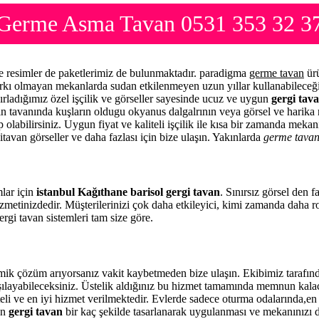
n Germe Asma Tavan 0531 353 32 3
me resimler de paketlerimiz de bulunmaktadır. paradigma
germe tavan
ürü
arkı olmayan mekanlarda sudan etkilenmeyen uzun yıllar kullanabileceği
ırladığımız özel işçilik ve görseller sayesinde ucuz ve uygun
gergi tava
zin tavanında kuşların oldugu okyanus dalgalrının veya görsel ve harika 
 olabilirsiniz. Uygun fiyat ve kaliteli işçilik ile kısa bir zamanda meka
itavan görseller ve daha fazlası için bize ulaşın. Yakınlarda
germe tava
mlar için
istanbul Kağıthane barisol gergi tavan
. Sınırsız görsel den 
zmetinizdedir. Müşterilerinizi çok daha etkileyici, kimi zamanda daha 
rgi tavan sistemleri tam size göre.
mik çözüm arıyorsanız vakit kaybetmeden bize ulaşın. Ekibimiz tarafı
rşılayabileceksiniz. Üstelik aldığınız bu hizmet tamamında memnun kala
eli ve en iyi hizmet verilmektedir. Evlerde sadece oturma odalarında,en 
en
gergi tavan
bir kaç şekilde tasarlanarak uygulanması ve mekanınızı 