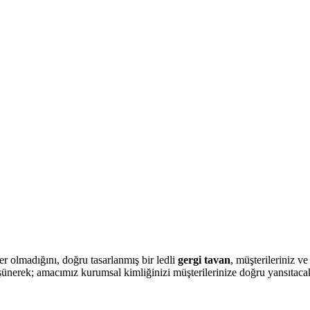
r olmadığını, doğru tasarlanmış bir ledli
gergi tavan
, müşterileriniz v
şünerek; amacımız kurumsal kimliğinizi müşterilerinize doğru yansıtacak