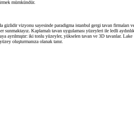
eştirmek mümkündür.
arda gizlidir vizyonu sayesinde paradigma istanbul gergi tavan firmaları 
 sunmaktayız. Kaplamalı tavan uygulaması yüzeyleri ile ledli aydınlık m
aya ayrılmıştır: iki tonlu yüzeyler, yükselen tavan ve 3D tavanlar. Lake
r yüzey oluşturmanıza olanak tanır.