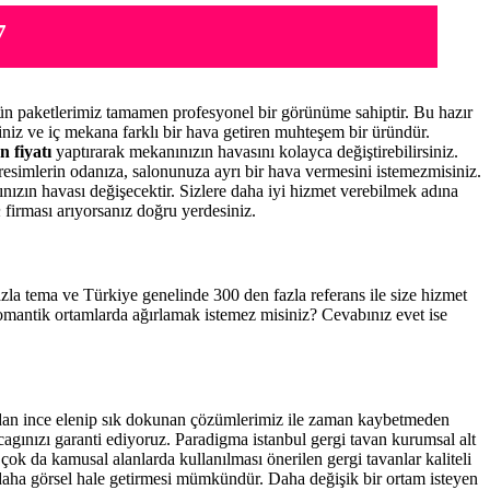
7
n paketlerimiz tamamen profesyonel bir görünüme sahiptir. Bu hazır
niz ve iç mekana farklı bir hava getiren muhteşem bir üründür.
n fiyatı
yaptırarak mekanınızın havasını kolayca değiştirebilirsiniz.
resimlerin odanıza, salonunuza ayrı bir hava vermesini istemezmisiniz.
nınızın havası değişecektir. Sizlere daha iyi hizmet verebilmek adına
n
firması arıyorsanız doğru yerdesiniz.
fazla tema ve Türkiye genelinde 300 den fazla referans ile size hizmet
romantik ortamlarda ağırlamak istemez misiniz? Cevabınız evet ise
ndan ince elenip sık dokunan çözümlerimiz ile zaman kaybetmeden
cagınızı garanti ediyoruz. Paradigma istanbul
gergi tavan
kurumsal alt
çok da kamusal alanlarda kullanılması önerilen gergi tavanlar kaliteli
daha görsel hale getirmesi mümkündür. Daha değişik bir ortam isteyen