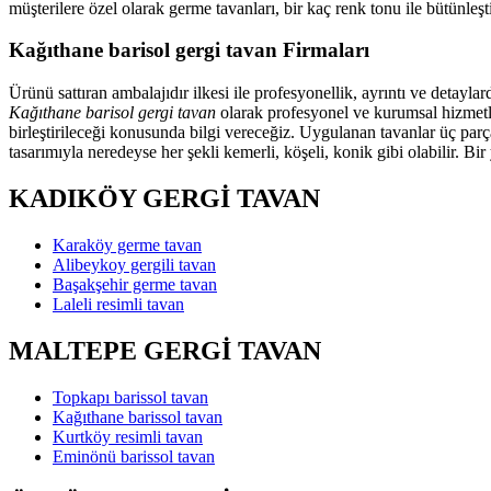
müşterilere özel olarak germe tavanları, bir kaç renk tonu ile bütünl
Kağıthane barisol gergi tavan Firmaları
Ürünü sattıran ambalajıdır ilkesi ile profesyonellik, ayrıntı ve detayl
Kağıthane barisol gergi tavan
olarak profesyonel ve kurumsal hizmetler
birleştirileceği konusunda bilgi vereceğiz. Uygulanan tavanlar üç parç
tasarımıyla neredeyse her şekli kemerli, köşeli, konik gibi olabilir. Bi
KADIKÖY GERGİ TAVAN
Karaköy germe tavan
Alibeykoy gergili tavan
Başakşehir germe tavan
Laleli resimli tavan
MALTEPE GERGİ TAVAN
Topkapı barissol tavan
Kağıthane barissol tavan
Kurtköy resimli tavan
Eminönü barissol tavan