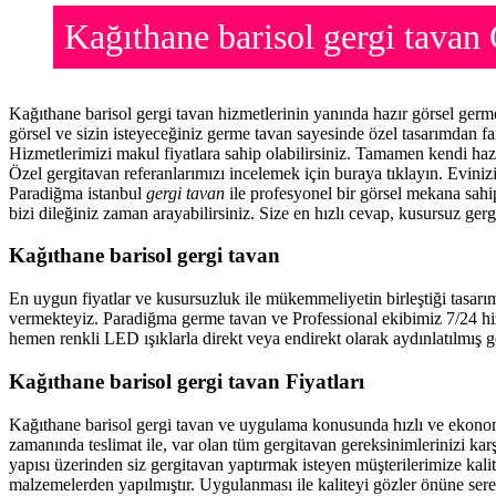
Kağıthane barisol gergi tava
Kağıthane barisol gergi tavan hizmetlerinin yanında hazır görsel ger
görsel ve sizin isteyeceğiniz germe tavan sayesinde özel tasarımdan f
Hizmetlerimizi makul fiyatlara sahip olabilirsiniz. Tamamen kendi haz
Özel gergitavan referanlarımızı incelemek için buraya tıklayın. Evini
Paradiğma istanbul
gergi tavan
ile profesyonel bir görsel mekana sahip
bizi dileğiniz zaman arayabilirsiniz. Size en hızlı cevap, kusursuz gerg
Kağıthane barisol gergi tavan
En uygun fiyatlar ve kusursuzluk ile mükemmeliyetin birleştiği tasarı
vermekteyiz. Paradiğma
germe tavan
ve Professional ekibimiz 7/24 hi
hemen renkli LED ışıklarla direkt veya endirekt olarak aydınlatılmış ge
Kağıthane barisol gergi tavan Fiyatları
Kağıthane barisol gergi tavan ve uygulama konusunda hızlı ve ekono
zamanında teslimat ile, var olan tüm gergitavan gereksinimlerinizi ka
yapısı üzerinden siz gergitavan yaptırmak isteyen müşterilerimize kalit
malzemelerden yapılmıştır. Uygulanması ile kaliteyi gözler önüne ser