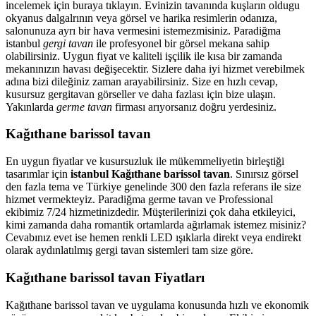
incelemek için buraya tıklayın. Evinizin tavanında kuşların oldugu
okyanus dalgalrının veya görsel ve harika resimlerin odanıza,
salonunuza ayrı bir hava vermesini istemezmisiniz. Paradiğma
istanbul
gergi tavan
ile profesyonel bir görsel mekana sahip
olabilirsiniz. Uygun fiyat ve kaliteli işçilik ile kısa bir zamanda
mekanınızın havası değişecektir. Sizlere daha iyi hizmet verebilmek
adına bizi dileğiniz zaman arayabilirsiniz. Size en hızlı cevap,
kusursuz gergitavan görseller ve daha fazlası için bize ulaşın.
Yakınlarda
germe tavan
firması arıyorsanız doğru yerdesiniz.
Kağıthane barissol tavan
En uygun fiyatlar ve kusursuzluk ile mükemmeliyetin birleştiği
tasarımlar için
istanbul Kağıthane barissol tavan
. Sınırsız görsel
den fazla tema ve Türkiye genelinde 300 den fazla referans ile size
hizmet vermekteyiz. Paradiğma
germe tavan
ve Professional
ekibimiz 7/24 hizmetinizdedir. Müşterilerinizi çok daha etkileyici,
kimi zamanda daha romantik ortamlarda ağırlamak istemez misiniz?
Cevabınız evet ise hemen renkli LED ışıklarla direkt veya endirekt
olarak aydınlatılmış gergi tavan sistemleri tam size göre.
Kağıthane barissol tavan Fiyatları
Kağıthane barissol tavan ve uygulama konusunda hızlı ve ekonomik