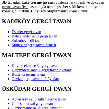
3D tavanlar. Lake
Germe tavancı
yüzlerce farklı renk ve dokudan
germe tavan fiyat
tasarımıyla neredeyse her şekli kemerli, köşeli,
konik gibi olabilir. Bir yüzey oluşturmanıza olanak tanır.
KADIKÖY GERGİ TAVAN
Esenler gergi tavan
Bahçelievler ucuz gergi tavan
Sukrubey ledli tavan
Sırınevler gergi tavan firması
MALTEPE GERGİ TAVAN
Kuvukcekmece 3d gergi tavancı
Haramidere sanayi gergi tavan fiyatları
Bostancı germe tavan
Cevizli gergi tavan m2 fiyatları
ÜSKÜDAR GERGİ TAVAN
Ayvasaray eyup sultan germe tavan
Gunesli barisol gergi tavan
Gaziosmanpaşa 3d gergi tavancı