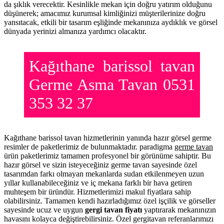
da şıklık verecektir. Kesinlikle mekan için doğru yatırım olduğunu
düşünerek; amacımız kurumsal kimliğinizi müşterilerinize doğru
yansıtacak, etkili bir tasarım eşliğinde mekanınıza aydıklık ve görsel
dünyada yerinizi almanıza yardımcı olacaktır.
Kağıthane barissol tavan
Germe Asma Tavan 0531
353 32 37
Kağıthane barissol tavan hizmetlerinin yanında hazır görsel germe
resimler de paketlerimiz de bulunmaktadır. paradigma
germe tavan
ürün paketlerimiz tamamen profesyonel bir görünüme sahiptir. Bu
hazır görsel ve sizin isteyeceğiniz germe tavan sayesinde özel
tasarımdan farkı olmayan mekanlarda sudan etkilenmeyen uzun
yıllar kullanabileceğiniz ve iç mekana farklı bir hava getiren
muhteşem bir üründür. Hizmetlerimizi makul fiyatlara sahip
olabilirsiniz. Tamamen kendi hazırladığımız özel işçilik ve görseller
sayesinde ucuz ve uygun
gergi tavan fiyatı
yaptırarak mekanınızın
havasını kolayca değiştirebilirsiniz. Özel gergitavan referanlarımızı