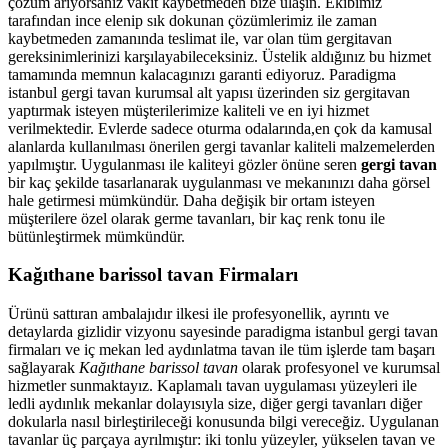
çözüm arıyorsanız vakit kaybetmeden bize ulaşın. Ekibimiz
tarafından ince elenip sık dokunan çözümlerimiz ile zaman
kaybetmeden zamanında teslimat ile, var olan tüm gergitavan
gereksinimlerinizi karşılayabileceksiniz. Üstelik aldığınız bu hizmet
tamamında memnun kalacagınızı garanti ediyoruz. Paradigma
istanbul
gergi tavan
kurumsal alt yapısı üzerinden siz gergitavan
yaptırmak isteyen müşterilerimize kaliteli ve en iyi hizmet
verilmektedir. Evlerde sadece oturma odalarında,en çok da kamusal
alanlarda kullanılması önerilen gergi tavanlar kaliteli malzemelerden
yapılmıştır. Uygulanması ile kaliteyi gözler önüne seren
gergi tavan
bir kaç şekilde tasarlanarak uygulanması ve mekanınızı daha görsel
hale getirmesi mümkündür. Daha değişik bir ortam isteyen
müşterilere özel olarak germe tavanları, bir kaç renk tonu ile
bütünleştirmek mümkündür.
Kağıthane barissol tavan Firmaları
Ürünü sattıran ambalajıdır ilkesi ile profesyonellik, ayrıntı ve
detaylarda gizlidir vizyonu sayesinde paradigma istanbul gergi tavan
firmaları ve iç mekan led aydınlatma tavan ile tüm işlerde tam başarı
sağlayarak
Kağıthane barissol tavan
olarak profesyonel ve kurumsal
hizmetler sunmaktayız. Kaplamalı tavan uygulaması yüzeyleri ile
ledli aydınlık mekanlar dolayısıyla size, diğer gergi tavanları diğer
dokularla nasıl birleştirileceği konusunda bilgi vereceğiz. Uygulanan
tavanlar üç parçaya ayrılmıştır: iki tonlu yüzeyler, yükselen tavan ve