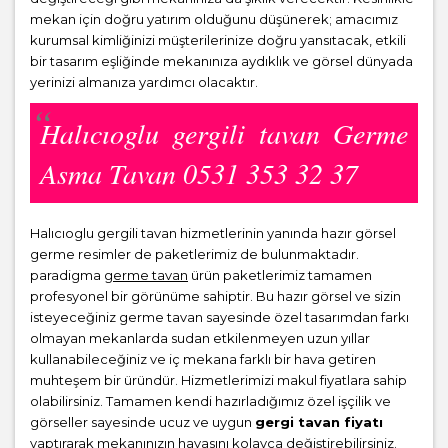
mekan için doğru yatırım olduğunu düşünerek; amacımız
kurumsal kimliğinizi müşterilerinize doğru yansıtacak, etkili
bir tasarım eşliğinde mekanınıza aydıklık ve görsel dünyada
yerinizi almanıza yardımcı olacaktır.
Halıcıoglu gergili tavan Germe
Asma Tavan 0531 353 32 37
Halıcıoglu gergili tavan hizmetlerinin yanında hazır görsel
germe resimler de paketlerimiz de bulunmaktadır.
paradigma
germe tavan
ürün paketlerimiz tamamen
profesyonel bir görünüme sahiptir. Bu hazır görsel ve sizin
isteyeceğiniz germe tavan sayesinde özel tasarımdan farkı
olmayan mekanlarda sudan etkilenmeyen uzun yıllar
kullanabileceğiniz ve iç mekana farklı bir hava getiren
muhteşem bir üründür. Hizmetlerimizi makul fiyatlara sahip
olabilirsiniz. Tamamen kendi hazırladığımız özel işçilik ve
görseller sayesinde ucuz ve uygun
gergi tavan fiyatı
yaptırarak mekanınızın havasını kolayca değiştirebilirsiniz.