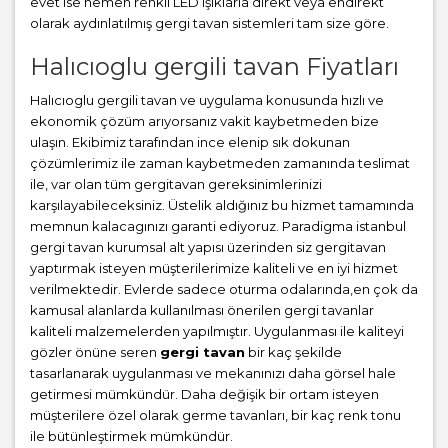
evet ise hemen renkli LED ışıklarla direkt veya endirekt
olarak aydınlatılmış gergi tavan sistemleri tam size göre.
Halıcıoglu gergili tavan Fiyatları
Halıcıoglu gergili tavan ve uygulama konusunda hızlı ve
ekonomik çözüm arıyorsanız vakit kaybetmeden bize
ulaşın. Ekibimiz tarafından ince elenip sık dokunan
çözümlerimiz ile zaman kaybetmeden zamanında teslimat
ile, var olan tüm gergitavan gereksinimlerinizi
karşılayabileceksiniz. Üstelik aldığınız bu hizmet tamamında
memnun kalacagınızı garanti ediyoruz. Paradigma istanbul
gergi tavan
kurumsal alt yapısı üzerinden siz gergitavan
yaptırmak isteyen müşterilerimize kaliteli ve en iyi hizmet
verilmektedir. Evlerde sadece oturma odalarında,en çok da
kamusal alanlarda kullanılması önerilen gergi tavanlar
kaliteli malzemelerden yapılmıştır. Uygulanması ile kaliteyi
gözler önüne seren
gergi tavan
bir kaç şekilde
tasarlanarak uygulanması ve mekanınızı daha görsel hale
getirmesi mümkündür. Daha değişik bir ortam isteyen
müşterilere özel olarak germe tavanları, bir kaç renk tonu
ile bütünleştirmek mümkündür.