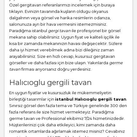
Özel gergitavan referanlarımızı incelemek için buraya
tıklayın. Evinizin tavanında kuşların oldugu okyanus
dalgalrının veya görsel ve harika resimlerin odanıza,
salonunuza ayrı bir hava vermesini istemezmisiniz.
Paradiğma istanbul
gergi tavan
ile profesyonel bir görsel
mekana sahip olabilirsiniz. Uygun fiyat ve kaliteli işçilik ile
kısa bir zamanda mekanınızın havası değişecektir. Sizlere
daha iyi hizmet verebilmek adına bizi dileğiniz zaman
arayabilirsiniz. Size en hızlı cevap, kusursuz gergitavan
görseller ve daha fazlası için bize ulaşın. Yakınlarda
germe
tavan
firması arıyorsanız doğru yerdesiniz.
Halıcıoglu gergili tavan
En uygun fiyatlar ve kusursuzluk ile mükemmeliyetin
birleştiği tasarımlar için
istanbul Halıcıoglu gergili tavan
.
Sınırsız görsel den fazla tema ve Türkiye genelinde 300 den
fazla referans ile size hizmet vermekteyiz. Paradiğma
germe tavan
ve Professional ekibimiz 7/24 hizmetinizdedir.
Müşterilerinizi çok daha etkileyici, kimi zamanda daha
romantik ortamlarda ağırlamak istemez misiniz? Cevabınız