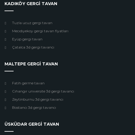
KADIKÖY GERGİ TAVAN
Tuzla ucuz gergi tavan
Mecıdıyekoy gergi tavan fiyatları
Eyüp gergi tavan
Çatalca 3d gergi tavancı
MALTEPE GERGİ TAVAN
Fatih germe tavan
Cıhangır unıversite 3d gergi tavancı
Zeytinburnu 3d gergi tavancı
Bostancı 3d gergi tavancı
ÜSKÜDAR GERGİ TAVAN