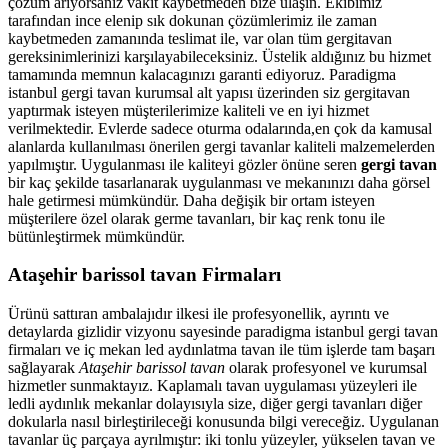
çözüm arıyorsanız vakit kaybetmeden bize ulaşın. Ekibimiz
tarafından ince elenip sık dokunan çözümlerimiz ile zaman
kaybetmeden zamanında teslimat ile, var olan tüm gergitavan
gereksinimlerinizi karşılayabileceksiniz. Üstelik aldığınız bu hizmet
tamamında memnun kalacagınızı garanti ediyoruz. Paradigma
istanbul
gergi tavan
kurumsal alt yapısı üzerinden siz gergitavan
yaptırmak isteyen müşterilerimize kaliteli ve en iyi hizmet
verilmektedir. Evlerde sadece oturma odalarında,en çok da kamusal
alanlarda kullanılması önerilen gergi tavanlar kaliteli malzemelerden
yapılmıştır. Uygulanması ile kaliteyi gözler önüne seren
gergi tavan
bir kaç şekilde tasarlanarak uygulanması ve mekanınızı daha görsel
hale getirmesi mümkündür. Daha değişik bir ortam isteyen
müşterilere özel olarak germe tavanları, bir kaç renk tonu ile
bütünleştirmek mümkündür.
Ataşehir barissol tavan Firmaları
Ürünü sattıran ambalajıdır ilkesi ile profesyonellik, ayrıntı ve
detaylarda gizlidir vizyonu sayesinde paradigma istanbul gergi tavan
firmaları ve iç mekan led aydınlatma tavan ile tüm işlerde tam başarı
sağlayarak
Ataşehir barissol tavan
olarak profesyonel ve kurumsal
hizmetler sunmaktayız. Kaplamalı tavan uygulaması yüzeyleri ile
ledli aydınlık mekanlar dolayısıyla size, diğer gergi tavanları diğer
dokularla nasıl birleştirileceği konusunda bilgi vereceğiz. Uygulanan
tavanlar üç parçaya ayrılmıştır: iki tonlu yüzeyler, yükselen tavan ve