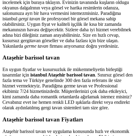
incelemek için buraya tıklayın. Evinizin tavanında kuşların oldugu
okyanus dalgalrının veya görsel ve harika resimlerin odanıza,
salonunuza ayrı bir hava vermesini istemezmisiniz. Paradiğma
istanbul
gergi tavan
ile profesyonel bir görsel mekana sahip
olabilirsiniz. Uygun fiyat ve kaliteli işçilik ile kısa bir zamanda
mekanınızın havası değişecektir. Sizlere daha iyi hizmet verebilmek
adına bizi dileğiniz zaman arayabilirsiniz. Size en hızlı cevap,
kusursuz gergitavan görseller ve daha fazlası için bize ulaşın.
Yakınlarda
germe tavan
firması arıyorsanız doğru yerdesiniz.
Ataşehir barissol tavan
En uygun fiyatlar ve kusursuzluk ile mükemmeliyetin birleştiği
tasarımlar için
istanbul Ataşehir barissol tavan
. Sınırsız görsel den
fazla tema ve Türkiye genelinde 300 den fazla referans ile size
hizmet vermekteyiz. Paradiğma
germe tavan
ve Professional
ekibimiz 7/24 hizmetinizdedir. Müşterilerinizi çok daha etkileyici,
kimi zamanda daha romantik ortamlarda ağırlamak istemez misiniz?
Cevabınız evet ise hemen renkli LED ışıklarla direkt veya endirekt
olarak aydınlatılmış gergi tavan sistemleri tam size göre.
Ataşehir barissol tavan Fiyatları
Ataşehir barissol tavan ve uygulama konusunda hızlı ve ekonomik