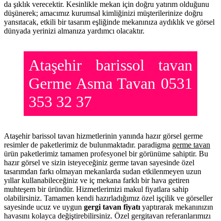
da şıklık verecektir. Kesinlikle mekan için doğru yatırım olduğunu
düşünerek; amacımız kurumsal kimliğinizi müşterilerinize doğru
yansıtacak, etkili bir tasarım eşliğinde mekanınıza aydıklık ve görsel
dünyada yerinizi almanıza yardımcı olacaktır.
Ataşehir barissol tavan
Germe Asma Tavan 0531
353 32 37
Ataşehir barissol tavan hizmetlerinin yanında hazır görsel germe
resimler de paketlerimiz de bulunmaktadır. paradigma
germe tavan
ürün paketlerimiz tamamen profesyonel bir görünüme sahiptir. Bu
hazır görsel ve sizin isteyeceğiniz germe tavan sayesinde özel
tasarımdan farkı olmayan mekanlarda sudan etkilenmeyen uzun
yıllar kullanabileceğiniz ve iç mekana farklı bir hava getiren
muhteşem bir üründür. Hizmetlerimizi makul fiyatlara sahip
olabilirsiniz. Tamamen kendi hazırladığımız özel işçilik ve görseller
sayesinde ucuz ve uygun
gergi tavan fiyatı
yaptırarak mekanınızın
havasını kolayca değiştirebilirsiniz. Özel gergitavan referanlarımızı