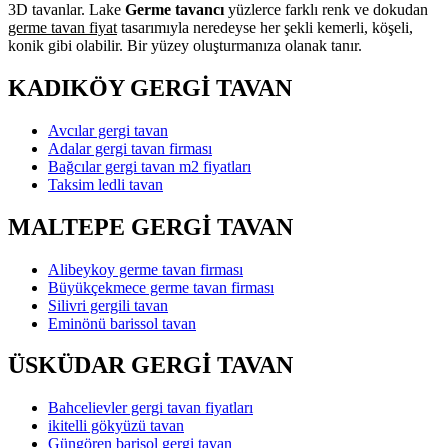
3D tavanlar. Lake
Germe tavancı
yüzlerce farklı renk ve dokudan
germe tavan fiyat
tasarımıyla neredeyse her şekli kemerli, köşeli,
konik gibi olabilir. Bir yüzey oluşturmanıza olanak tanır.
KADIKÖY GERGİ TAVAN
Avcılar gergi tavan
Adalar gergi tavan firması
Bağcılar gergi tavan m2 fiyatları
Taksim ledli tavan
MALTEPE GERGİ TAVAN
Alibeykoy germe tavan firması
Büyükçekmece germe tavan firması
Silivri gergili tavan
Eminönü barissol tavan
ÜSKÜDAR GERGİ TAVAN
Bahcelievler gergi tavan fiyatları
ikitelli gökyüzü tavan
Güngören barisol gergi tavan