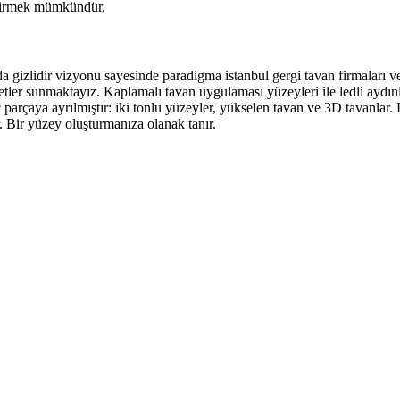
eştirmek mümkündür.
arda gizlidir vizyonu sayesinde paradigma istanbul gergi tavan firmaları 
ler sunmaktayız. Kaplamalı tavan uygulaması yüzeyleri ile ledli aydınlık
ç parçaya ayrılmıştır: iki tonlu yüzeyler, yükselen tavan ve 3D tavanlar
r. Bir yüzey oluşturmanıza olanak tanır.