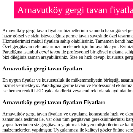
Arnavutköy gergi tavan fiyat
Arnavutköy gergi tavan fiyatları hizmetlerinin yanında hazır görsel 
hazır görsel ve sizin isteyeceğiniz germe tavan sayesinde özel tasarı
Hizmetlerimizi makul fiyatlara sahip olabilirsiniz. Tamamen kendi haz
Özel gergitavan referanlarımızı incelemek için buraya tıklayın. Evini
Paradiğma istanbul
gergi tavan
ile profesyonel bir görsel mekana sahip
bizi dileğiniz zaman arayabilirsiniz. Size en hızlı cevap, kusursuz gerg
Arnavutköy gergi tavan fiyatları
En uygun fiyatlar ve kusursuzluk ile mükemmeliyetin birleştiği tasarı
hizmet vermekteyiz. Paradiğma
germe tavan
ve Professional ekibimiz 
ise hemen renkli LED ışıklarla direkt veya endirekt olarak aydınlatılmı
Arnavutköy gergi tavan fiyatları Fiyatları
Arnavutköy gergi tavan fiyatları ve uygulama konusunda hızlı ve ek
zamanında teslimat ile, var olan tüm gergitavan gereksinimlerinizi ka
yapısı üzerinden siz gergitavan yaptırmak isteyen müşterilerimize kalit
malzemelerden yapılmıştır. Uygulanması ile kaliteyi gözler önüne ser