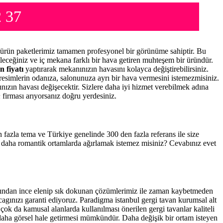
2 37
ürün paketlerimiz tamamen profesyonel bir görünüme sahiptir. Bu
leceğiniz ve iç mekana farklı bir hava getiren muhteşem bir üründür.
n fiyatı
yaptırarak mekanınızın havasını kolayca değiştirebilirsiniz.
resimlerin odanıza, salonunuza ayrı bir hava vermesini istemezmisiniz.
nınızın havası değişecektir. Sizlere daha iyi hizmet verebilmek adına
n
firması arıyorsanız doğru yerdesiniz.
en fazla tema ve Türkiye genelinde 300 den fazla referans ile size
a daha romantik ortamlarda ağırlamak istemez misiniz? Cevabınız evet
afından ince elenip sık dokunan çözümlerimiz ile zaman kaybetmeden
cagınızı garanti ediyoruz. Paradigma istanbul
gergi tavan
kurumsal alt
çok da kamusal alanlarda kullanılması önerilen gergi tavanlar kaliteli
daha görsel hale getirmesi mümkündür. Daha değişik bir ortam isteyen