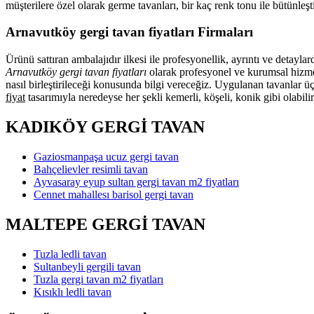
müşterilere özel olarak germe tavanları, bir kaç renk tonu ile bütünl
Arnavutköy gergi tavan fiyatları Firmaları
Ürünü sattıran ambalajıdır ilkesi ile profesyonellik, ayrıntı ve detayl
Arnavutköy gergi tavan fiyatları
olarak profesyonel ve kurumsal hizmet
nasıl birleştirileceği konusunda bilgi vereceğiz. Uygulanan tavanlar ü
fiyat
tasarımıyla neredeyse her şekli kemerli, köşeli, konik gibi olabili
KADIKÖY GERGİ TAVAN
Gaziosmanpaşa ucuz gergi tavan
Bahçelievler resimli tavan
Ayvasaray eyup sultan gergi tavan m2 fiyatları
Cennet mahallesı barisol gergi tavan
MALTEPE GERGİ TAVAN
Tuzla ledli tavan
Sultanbeyli gergili tavan
Tuzla gergi tavan m2 fiyatları
Kısıklı ledli tavan