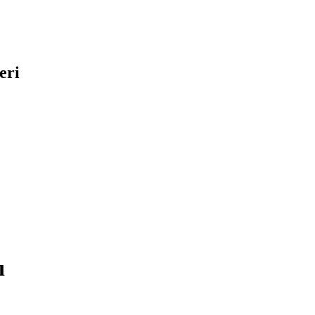
eri
ı