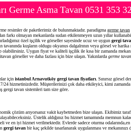
ları Germe Asma Tavan 0531 353 3
germe resimler de paketlerimiz de bulunmaktadır. paradigma
germe tavan
mdan farkı olmayan mekanlarda sudan etkilenmeyen uzun yıllar kullanabi
ırladığımız özel işçilik ve görseller sayesinde ucuz ve uygun
gergi tava
zin tavanında kuşların oldugu okyanus dalgalrının veya görsel ve harika 
 olabilirsiniz. Uygun fiyat ve kaliteli işçilik ile kısa bir zamanda meka
itavan görseller ve daha fazlası için bize ulaşın. Yakınlarda
germe tava
mlar için
istanbul Arnavutköy gergi tavan fiyatları
. Sınırsız görsel d
7/24 hizmetinizdedir. Müşterilerinizi çok daha etkileyici, kimi zamand
ş gergi tavan sistemleri tam size göre.
onomik çözüm arıyorsanız vakit kaybetmeden bize ulaşın. Ekibimiz tar
rşılayabileceksiniz. Üstelik aldığınız bu hizmet tamamında memnun kala
eli ve en iyi hizmet verilmektedir. Evlerde sadece oturma odalarında,en 
en
gergi tavan
bir kaç şekilde tasarlanarak uygulanması ve mekanınızı 