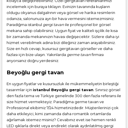
kolayca değiştirebilirsiniz. Özel gergitavan referanlarımızı
incelemek için buraya tıklayın. Evinizin tavanında kuşların
oldugu okyanus dalgalrının veya görsel ve harika resimlerin
odanıza, salonunuza ayrı bir hava vermesini istemezmisiniz.
Paradiğma istanbul
gergi tavan
ile profesyonel bir görsel
mekana sahip olabilirsiniz. Uygun fiyat ve kaliteli işçilik ile kısa
bir zamanda mekanınızın havası değişecektir. Sizlere daha iyi
hizmet verebilmek adına bizi dileğiniz zaman arayabilirsiniz.
Size en hızlı cevap, kusursuz gergitavan görseller ve daha
fazlası için bize ulaşın. Yakınlarda
germe tavan
firması
arıyorsanız doğru yerdesiniz.
Beyoğlu gergi tavan
En uygun fiyatlar ve kusursuzluk ile mükemmeliyetin birleştiği
tasarımlar için
istanbul Beyoğlu gergi tavan
. Sınırsız görsel
den fazla tema ve Türkiye genelinde 300 den fazla referans ile
size hizmet vermekteyiz. Paradiğma
germe tavan
ve
Professional ekibimiz 7/24 hizmetinizdedir. Müşterilerinizi çok
daha etkileyici, kimi zamanda daha romantik ortamlarda
ağırlamak istemez misiniz? Cevabınız evet ise hemen renkli
LED ışıklarla direkt veya endirekt olarak aydınlatılmış gergi