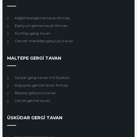
Kağıthane germe tavan firması
Esenyurt germe tavan firması
Kurtköy gergi tavan
Cennet mahallesı gökyüzü tavan
MALTEPE GERGİ TAVAN
Sarıyer gergi tavan m2 fiyatları
Koşuyolu germe tavan firması
Beykoz gökyüzü tavan
Cevizli germe tavan
ÜSKÜDAR GERGİ TAVAN