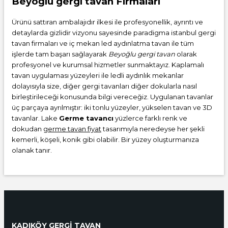
Beyoğlu gergi tavan Firmaları
Ürünü sattıran ambalajıdır ilkesi ile profesyonellik, ayrıntı ve
detaylarda gizlidir vizyonu sayesinde paradigma istanbul gergi
tavan firmaları ve iç mekan led aydınlatma tavan ile tüm
işlerde tam başarı sağlayarak
Beyoğlu gergi tavan
olarak
profesyonel ve kurumsal hizmetler sunmaktayız. Kaplamalı
tavan uygulaması yüzeyleri ile ledli aydınlık mekanlar
dolayısıyla size, diğer gergi tavanları diğer dokularla nasıl
birleştirileceği konusunda bilgi vereceğiz. Uygulanan tavanlar
üç parçaya ayrılmıştır: iki tonlu yüzeyler, yükselen tavan ve 3D
tavanlar. Lake
Germe tavancı
yüzlerce farklı renk ve
dokudan
germe tavan fiyat
tasarımıyla neredeyse her şekli
kemerli, köşeli, konik gibi olabilir. Bir yüzey oluşturmanıza
olanak tanır.
KADIKÖY GERGİ TAVAN