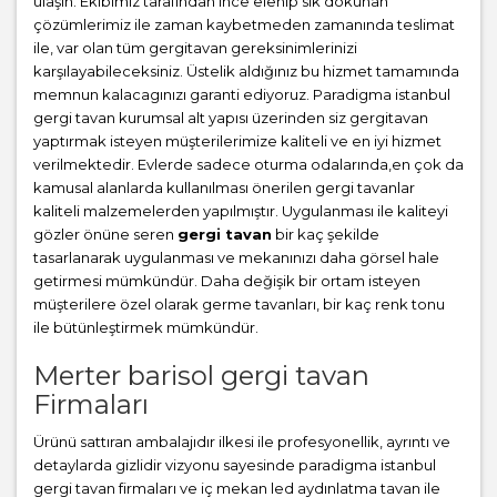
ulaşın. Ekibimiz tarafından ince elenip sık dokunan
çözümlerimiz ile zaman kaybetmeden zamanında teslimat
ile, var olan tüm gergitavan gereksinimlerinizi
karşılayabileceksiniz. Üstelik aldığınız bu hizmet tamamında
memnun kalacagınızı garanti ediyoruz. Paradigma istanbul
gergi tavan
kurumsal alt yapısı üzerinden siz gergitavan
yaptırmak isteyen müşterilerimize kaliteli ve en iyi hizmet
verilmektedir. Evlerde sadece oturma odalarında,en çok da
kamusal alanlarda kullanılması önerilen gergi tavanlar
kaliteli malzemelerden yapılmıştır. Uygulanması ile kaliteyi
gözler önüne seren
gergi tavan
bir kaç şekilde
tasarlanarak uygulanması ve mekanınızı daha görsel hale
getirmesi mümkündür. Daha değişik bir ortam isteyen
müşterilere özel olarak germe tavanları, bir kaç renk tonu
ile bütünleştirmek mümkündür.
Merter barisol gergi tavan
Firmaları
Ürünü sattıran ambalajıdır ilkesi ile profesyonellik, ayrıntı ve
detaylarda gizlidir vizyonu sayesinde paradigma istanbul
gergi tavan firmaları ve iç mekan led aydınlatma tavan ile