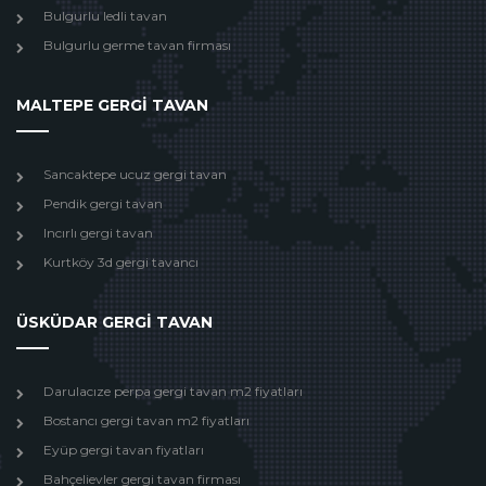
Bulgurlu ledli tavan
Bulgurlu germe tavan firması
MALTEPE GERGİ TAVAN
Sancaktepe ucuz gergi tavan
Pendik gergi tavan
Incırlı gergi tavan
Kurtköy 3d gergi tavancı
ÜSKÜDAR GERGİ TAVAN
Darulacıze perpa gergi tavan m2 fiyatları
Bostancı gergi tavan m2 fiyatları
Eyüp gergi tavan fiyatları
Bahçelievler gergi tavan firması