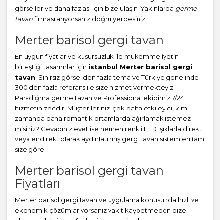
görseller ve daha fazlası için bize ulaşın. Yakınlarda
germe
tavan
firması arıyorsanız doğru yerdesiniz.
Merter barisol gergi tavan
En uygun fiyatlar ve kusursuzluk ile mükemmeliyetin
birleştiği tasarımlar için
istanbul Merter barisol gergi
tavan
. Sınırsız görsel den fazla tema ve Türkiye genelinde
300 den fazla referans ile size hizmet vermekteyiz.
Paradiğma
germe tavan
ve Professional ekibimiz 7/24
hizmetinizdedir. Müşterilerinizi çok daha etkileyici, kimi
zamanda daha romantik ortamlarda ağırlamak istemez
misiniz? Cevabınız evet ise hemen renkli LED ışıklarla direkt
veya endirekt olarak aydınlatılmış gergi tavan sistemleri tam
size göre.
Merter barisol gergi tavan
Fiyatları
Merter barisol gergi tavan ve uygulama konusunda hızlı ve
ekonomik çözüm arıyorsanız vakit kaybetmeden bize