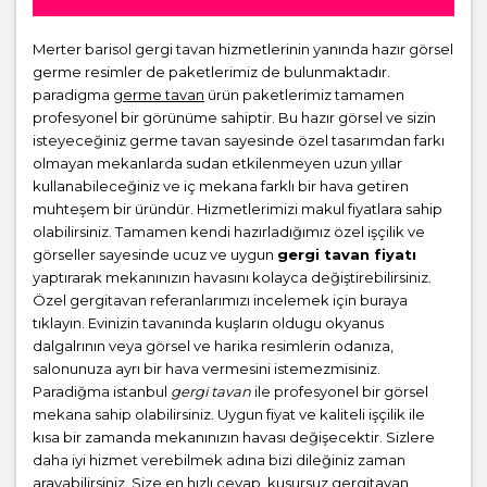
Merter barisol gergi tavan hizmetlerinin yanında hazır görsel
germe resimler de paketlerimiz de bulunmaktadır.
paradigma
germe tavan
ürün paketlerimiz tamamen
profesyonel bir görünüme sahiptir. Bu hazır görsel ve sizin
isteyeceğiniz germe tavan sayesinde özel tasarımdan farkı
olmayan mekanlarda sudan etkilenmeyen uzun yıllar
kullanabileceğiniz ve iç mekana farklı bir hava getiren
muhteşem bir üründür. Hizmetlerimizi makul fiyatlara sahip
olabilirsiniz. Tamamen kendi hazırladığımız özel işçilik ve
görseller sayesinde ucuz ve uygun
gergi tavan fiyatı
yaptırarak mekanınızın havasını kolayca değiştirebilirsiniz.
Özel gergitavan referanlarımızı incelemek için buraya
tıklayın. Evinizin tavanında kuşların oldugu okyanus
dalgalrının veya görsel ve harika resimlerin odanıza,
salonunuza ayrı bir hava vermesini istemezmisiniz.
Paradiğma istanbul
gergi tavan
ile profesyonel bir görsel
mekana sahip olabilirsiniz. Uygun fiyat ve kaliteli işçilik ile
kısa bir zamanda mekanınızın havası değişecektir. Sizlere
daha iyi hizmet verebilmek adına bizi dileğiniz zaman
arayabilirsiniz. Size en hızlı cevap, kusursuz gergitavan