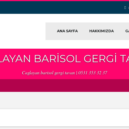
ANA SAYFA
HAKKIMIZDA
G
AYAN BARISOL GERGI 
Caglayan barisol gergi tavan | 0531 353 32 37