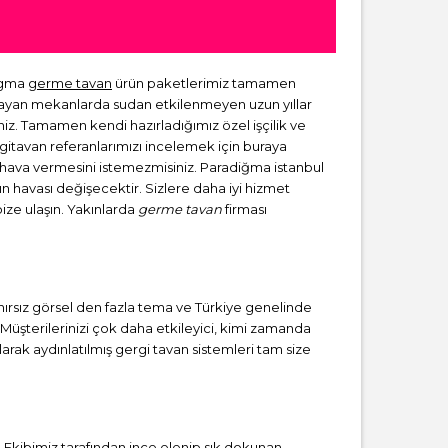
digma
germe tavan
ürün paketlerimiz tamamen
lmayan mekanlarda sudan etkilenmeyen uzun yıllar
niz. Tamamen kendi hazırladığımız özel işçilik ve
rgitavan referanlarımızı incelemek için buraya
ir hava vermesini istemezmisiniz. Paradiğma istanbul
zın havası değişecektir. Sizlere daha iyi hizmet
bize ulaşın. Yakınlarda
germe tavan
firması
ınırsız görsel den fazla tema ve Türkiye genelinde
 Müşterilerinizi çok daha etkileyici, kimi zamanda
rak aydınlatılmış gergi tavan sistemleri tam size
Ekibimiz tarafından ince elenip sık dokunan