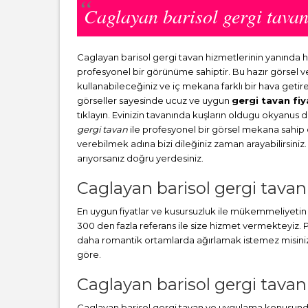
Caglayan barisol gergi tav
Caglayan barisol gergi tavan hizmetlerinin yanında
profesyonel bir görünüme sahiptir. Bu hazır görsel 
kullanabileceğiniz ve iç mekana farklı bir hava getir
görseller sayesinde ucuz ve uygun
gergi tavan fiy
tıklayın. Evinizin tavanında kuşların oldugu okyanus 
gergi tavan
ile profesyonel bir görsel mekana sahip ol
verebilmek adına bizi dileğiniz zaman arayabilirsiniz.
arıyorsanız doğru yerdesiniz.
Caglayan barisol gergi tavan
En uygun fiyatlar ve kusursuzluk ile mükemmeliyetin b
300 den fazla referans ile size hizmet vermekteyiz
daha romantik ortamlarda ağırlamak istemez misiniz? 
göre.
Caglayan barisol gergi tavan 
Caglayan barisol gergi tavan ve uygulama konusunda