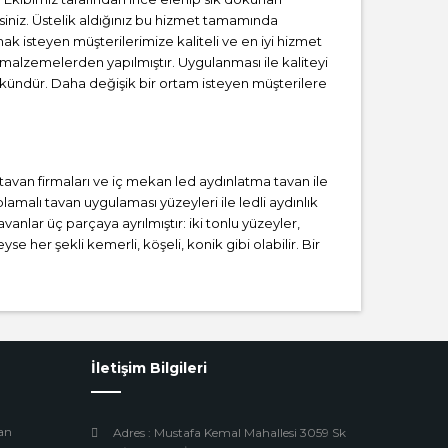
iniz. Üstelik aldığınız bu hizmet tamamında
ak isteyen müşterilerimize kaliteli ve en iyi hizmet
 malzemelerden yapılmıştır. Uygulanması ile kaliteyi
kündür. Daha değişik bir ortam isteyen müşterilere
i tavan firmaları ve iç mekan led aydınlatma tavan ile
malı tavan uygulaması yüzeyleri ile ledli aydınlık
anlar üç parçaya ayrılmıştır: iki tonlu yüzeyler,
se her şekli kemerli, köşeli, konik gibi olabilir. Bir
İletişim Bilgileri
an
Adres : Mustafa Kemal Mahallesi 3059 Sk