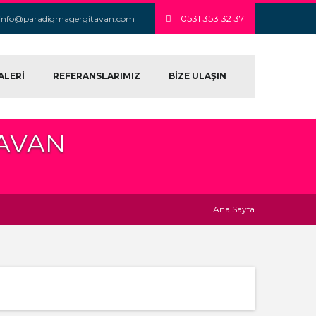
0531 353 32 37
info@paradigmagergitavan.com
ALERİ
REFERANSLARIMIZ
BİZE ULAŞIN
TAVAN
Ana Sayfa