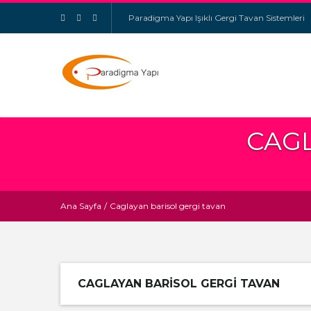
Paradigma Yapı Işıklı Gergi Tavan Sistemleri
CAGL
Ana Sayfa
/
Caglayan barisol gergi tavan
CAGLAYAN BARISOL GERGI TAVAN