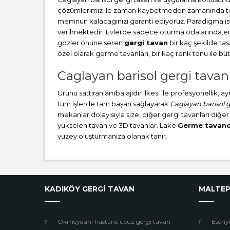
çözümlerimiz ile zaman kaybetmeden zamanında teslim
memnun kalacagınızı garanti ediyoruz. Paradigma i
verilmektedir. Evlerde sadece oturma odalarında,en ç
gözler önüne seren
gergi tavan
bir kaç şekilde ta
özel olarak germe tavanları, bir kaç renk tonu ile 
Caglayan barisol gergi tavan
Ürünü sattıran ambalajıdır ilkesi ile profesyonellik, 
tüm işlerde tam başarı sağlayarak
Caglayan barisol 
mekanlar dolayısıyla size, diğer gergi tavanları diğer
yükselen tavan ve 3D tavanlar. Lake
Germe tavanc
yüzey oluşturmanıza olanak tanır.
KADIKÖY GERGİ TAVAN
MALTEP
Okmeydanı hastane ucuz gergi tavan
Eseny