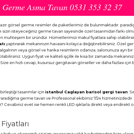
an Germe Asma Tavan 0531 353 32 37
 hazır görsel germe resimler de paketlerimiz de bulunmaktadır. para
ve sizin isteyeceğiniz germe tavan sayesinde özel tasarımdan farkı o
en muhteşem bir üründür. Hizmetlerimizi makul fiyatlara sahip olabilirsi
atı
yaptırarak mekanınızın havasını kolayca değiştirebilirsiniz. Özel ge
dalgalrının veya görsel ve harika resimlerin odanıza, salonunuza ayrı b
abilirsiniz. Uygun fiyat ve kaliteli işçilik ile kısa bir zamanda mekanını
 Size en hızlı cevap, kusursuz gergitavan görseller ve daha fazlası için 
irleştiği tasarımlar için
istanbul Caglayan barisol gergi tavan
. S
. Paradiğma
germe tavan
ve Professional ekibimiz 7/24 hizmetinizdedir.
Cevabınız evet ise hemen renkli LED ışıklarla direkt veya endirekt ola
Fiyatları
 hızlı ve ekonomik çözüm arıyorsanız vakit kaybetmeden bize ulaşın. 