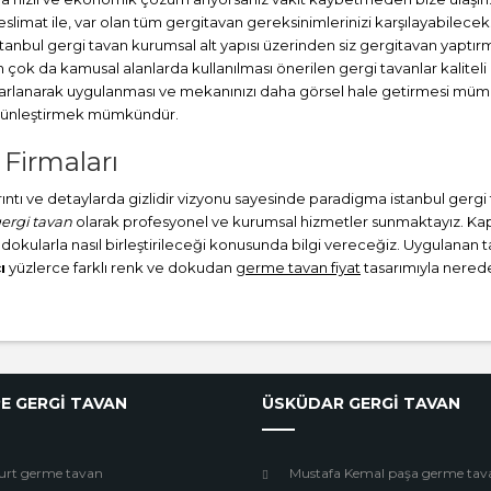
at ile, var olan tüm gergitavan gereksinimlerinizi karşılayabileceks
stanbul
gergi tavan
kurumsal alt yapısı üzerinden siz gergitavan yaptırm
ok da kamusal alanlarda kullanılması önerilen gergi tavanlar kaliteli
sarlanarak uygulanması ve mekanınızı daha görsel hale getirmesi müm
bütünleştirmek mümkündür.
 Firmaları
ayrıntı ve detaylarda gizlidir vizyonu sayesinde paradigma istanbul gerg
gergi tavan
olarak profesyonel ve kurumsal hizmetler sunmaktayız. Kapla
 dokularla nasıl birleştirileceği konusunda bilgi vereceğiz. Uygulanan tav
ı
yüzlerce farklı renk ve dokudan
germe tavan fiyat
tasarımıyla neredey
E GERGİ TAVAN
ÜSKÜDAR GERGİ TAVAN
urt germe tavan
Mustafa Kemal paşa germe tav