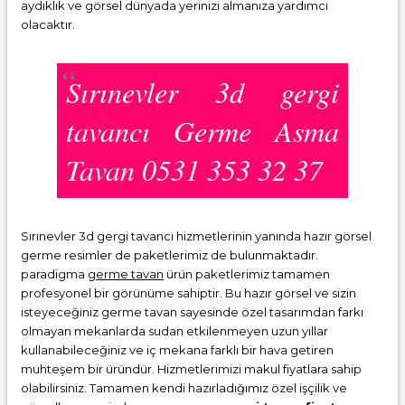
aydıklık ve görsel dünyada yerinizi almanıza yardımcı
olacaktır.
Sırınevler 3d gergi
tavancı Germe Asma
Tavan 0531 353 32 37
Sırınevler 3d gergi tavancı hizmetlerinin yanında hazır görsel
germe resimler de paketlerimiz de bulunmaktadır.
paradigma
germe tavan
ürün paketlerimiz tamamen
profesyonel bir görünüme sahiptir. Bu hazır görsel ve sizin
isteyeceğiniz germe tavan sayesinde özel tasarımdan farkı
olmayan mekanlarda sudan etkilenmeyen uzun yıllar
kullanabileceğiniz ve iç mekana farklı bir hava getiren
muhteşem bir üründür. Hizmetlerimizi makul fiyatlara sahip
olabilirsiniz. Tamamen kendi hazırladığımız özel işçilik ve