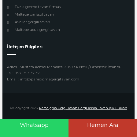
Tuzla germe tavan firması
Maltepe barissol tavan
Avcılar gergili tavan
Maltepe ucuz gergi tavan
İletişim Bilgileri
Adres : Mustafa Kemal Mahallesi 3059 Sk No:16/1 Ataşehir İstanbul
Tel : 0531 353 32 37
Email : info@paradigmagergitavan.com
© Copyright 2026.
Paradigma Gergi Tavan Gergi Asma Tavan Işıklı Tavan
Whatsapp
Hemen Ara
Design by
Beyoglu Webtasarım