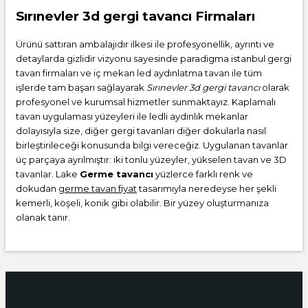
Sırınevler 3d gergi tavancı Firmaları
Ürünü sattıran ambalajıdır ilkesi ile profesyonellik, ayrıntı ve
detaylarda gizlidir vizyonu sayesinde paradigma istanbul gergi
tavan firmaları ve iç mekan led aydınlatma tavan ile tüm
işlerde tam başarı sağlayarak
Sırınevler 3d gergi tavancı
olarak
profesyonel ve kurumsal hizmetler sunmaktayız. Kaplamalı
tavan uygulaması yüzeyleri ile ledli aydınlık mekanlar
dolayısıyla size, diğer gergi tavanları diğer dokularla nasıl
birleştirileceği konusunda bilgi vereceğiz. Uygulanan tavanlar
üç parçaya ayrılmıştır: iki tonlu yüzeyler, yükselen tavan ve 3D
tavanlar. Lake
Germe tavancı
yüzlerce farklı renk ve
dokudan
germe tavan fiyat
tasarımıyla neredeyse her şekli
kemerli, köşeli, konik gibi olabilir. Bir yüzey oluşturmanıza
olanak tanır.