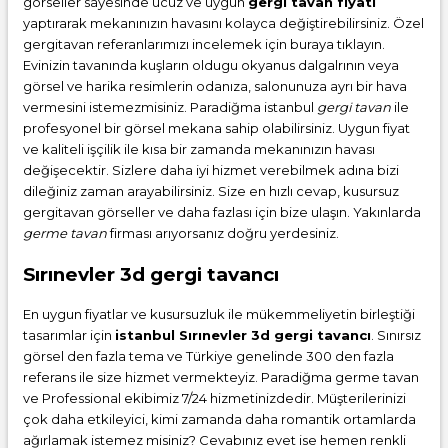
görseller sayesinde ucuz ve uygun
gergi tavan fiyatı
yaptırarak mekanınızın havasını kolayca değiştirebilirsiniz. Özel
gergitavan referanlarımızı incelemek için buraya tıklayın.
Evinizin tavanında kuşların oldugu okyanus dalgalrının veya
görsel ve harika resimlerin odanıza, salonunuza ayrı bir hava
vermesini istemezmisiniz. Paradiğma istanbul
gergi tavan
ile
profesyonel bir görsel mekana sahip olabilirsiniz. Uygun fiyat
ve kaliteli işçilik ile kısa bir zamanda mekanınızın havası
değişecektir. Sizlere daha iyi hizmet verebilmek adına bizi
dileğiniz zaman arayabilirsiniz. Size en hızlı cevap, kusursuz
gergitavan görseller ve daha fazlası için bize ulaşın. Yakınlarda
germe tavan
firması arıyorsanız doğru yerdesiniz.
Sırınevler 3d gergi tavancı
En uygun fiyatlar ve kusursuzluk ile mükemmeliyetin birleştiği
tasarımlar için
istanbul Sırınevler 3d gergi tavancı
. Sınırsız
görsel den fazla tema ve Türkiye genelinde 300 den fazla
referans ile size hizmet vermekteyiz. Paradiğma
germe tavan
ve Professional ekibimiz 7/24 hizmetinizdedir. Müşterilerinizi
çok daha etkileyici, kimi zamanda daha romantik ortamlarda
ağırlamak istemez misiniz? Cevabınız evet ise hemen renkli