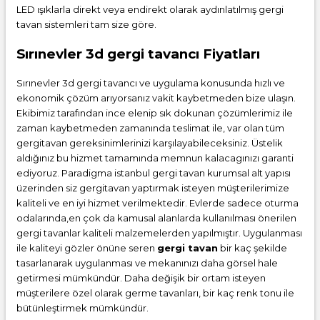
LED ışıklarla direkt veya endirekt olarak aydınlatılmış gergi
tavan sistemleri tam size göre.
Sırınevler 3d gergi tavancı Fiyatları
Sırınevler 3d gergi tavancı ve uygulama konusunda hızlı ve
ekonomik çözüm arıyorsanız vakit kaybetmeden bize ulaşın.
Ekibimiz tarafından ince elenip sık dokunan çözümlerimiz ile
zaman kaybetmeden zamanında teslimat ile, var olan tüm
gergitavan gereksinimlerinizi karşılayabileceksiniz. Üstelik
aldığınız bu hizmet tamamında memnun kalacagınızı garanti
ediyoruz. Paradigma istanbul
gergi tavan
kurumsal alt yapısı
üzerinden siz gergitavan yaptırmak isteyen müşterilerimize
kaliteli ve en iyi hizmet verilmektedir. Evlerde sadece oturma
odalarında,en çok da kamusal alanlarda kullanılması önerilen
gergi tavanlar kaliteli malzemelerden yapılmıştır. Uygulanması
ile kaliteyi gözler önüne seren
gergi tavan
bir kaç şekilde
tasarlanarak uygulanması ve mekanınızı daha görsel hale
getirmesi mümkündür. Daha değişik bir ortam isteyen
müşterilere özel olarak germe tavanları, bir kaç renk tonu ile
bütünleştirmek mümkündür.