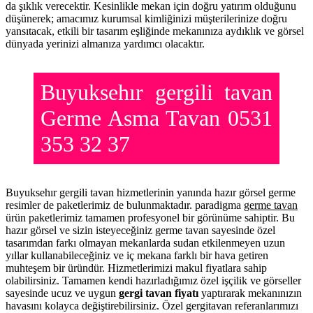
da şıklık verecektir. Kesinlikle mekan için doğru yatırım olduğunu
düşünerek; amacımız kurumsal kimliğinizi müşterilerinize doğru
yansıtacak, etkili bir tasarım eşliğinde mekanınıza aydıklık ve görsel
dünyada yerinizi almanıza yardımcı olacaktır.
Buyuksehır gergili tavan
Germe Asma Tavan 0531
353 32 37
Buyuksehır gergili tavan hizmetlerinin yanında hazır görsel germe
resimler de paketlerimiz de bulunmaktadır. paradigma
germe tavan
ürün paketlerimiz tamamen profesyonel bir görünüme sahiptir. Bu
hazır görsel ve sizin isteyeceğiniz germe tavan sayesinde özel
tasarımdan farkı olmayan mekanlarda sudan etkilenmeyen uzun
yıllar kullanabileceğiniz ve iç mekana farklı bir hava getiren
muhteşem bir üründür. Hizmetlerimizi makul fiyatlara sahip
olabilirsiniz. Tamamen kendi hazırladığımız özel işçilik ve görseller
sayesinde ucuz ve uygun
gergi tavan fiyatı
yaptırarak mekanınızın
havasını kolayca değiştirebilirsiniz. Özel gergitavan referanlarımızı