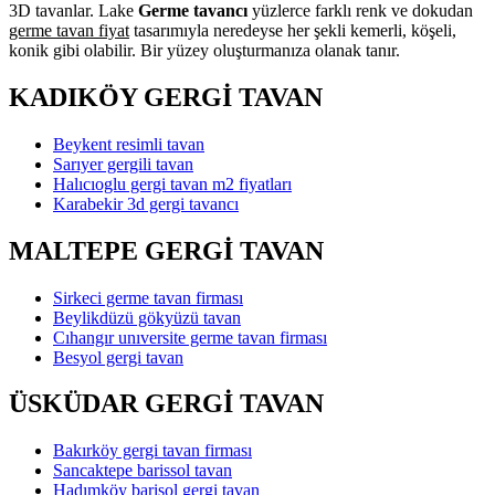
3D tavanlar. Lake
Germe tavancı
yüzlerce farklı renk ve dokudan
germe tavan fiyat
tasarımıyla neredeyse her şekli kemerli, köşeli,
konik gibi olabilir. Bir yüzey oluşturmanıza olanak tanır.
KADIKÖY GERGİ TAVAN
Beykent resimli tavan
Sarıyer gergili tavan
Halıcıoglu gergi tavan m2 fiyatları
Karabekir 3d gergi tavancı
MALTEPE GERGİ TAVAN
Sirkeci germe tavan firması
Beylikdüzü gökyüzü tavan
Cıhangır unıversite germe tavan firması
Besyol gergi tavan
ÜSKÜDAR GERGİ TAVAN
Bakırköy gergi tavan firması
Sancaktepe barissol tavan
Hadımköy barisol gergi tavan