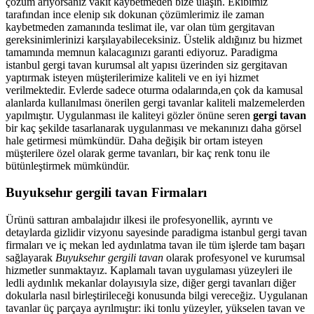
çözüm arıyorsanız vakit kaybetmeden bize ulaşın. Ekibimiz
tarafından ince elenip sık dokunan çözümlerimiz ile zaman
kaybetmeden zamanında teslimat ile, var olan tüm gergitavan
gereksinimlerinizi karşılayabileceksiniz. Üstelik aldığınız bu hizmet
tamamında memnun kalacagınızı garanti ediyoruz. Paradigma
istanbul
gergi tavan
kurumsal alt yapısı üzerinden siz gergitavan
yaptırmak isteyen müşterilerimize kaliteli ve en iyi hizmet
verilmektedir. Evlerde sadece oturma odalarında,en çok da kamusal
alanlarda kullanılması önerilen gergi tavanlar kaliteli malzemelerden
yapılmıştır. Uygulanması ile kaliteyi gözler önüne seren
gergi tavan
bir kaç şekilde tasarlanarak uygulanması ve mekanınızı daha görsel
hale getirmesi mümkündür. Daha değişik bir ortam isteyen
müşterilere özel olarak germe tavanları, bir kaç renk tonu ile
bütünleştirmek mümkündür.
Buyuksehır gergili tavan Firmaları
Ürünü sattıran ambalajıdır ilkesi ile profesyonellik, ayrıntı ve
detaylarda gizlidir vizyonu sayesinde paradigma istanbul gergi tavan
firmaları ve iç mekan led aydınlatma tavan ile tüm işlerde tam başarı
sağlayarak
Buyuksehır gergili tavan
olarak profesyonel ve kurumsal
hizmetler sunmaktayız. Kaplamalı tavan uygulaması yüzeyleri ile
ledli aydınlık mekanlar dolayısıyla size, diğer gergi tavanları diğer
dokularla nasıl birleştirileceği konusunda bilgi vereceğiz. Uygulanan
tavanlar üç parçaya ayrılmıştır: iki tonlu yüzeyler, yükselen tavan ve