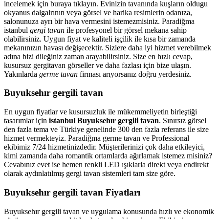
incelemek için buraya tıklayın. Evinizin tavanında kuşların oldugu
okyanus dalgalrının veya görsel ve harika resimlerin odanıza,
salonunuza ayrı bir hava vermesini istemezmisiniz. Paradiğma
istanbul
gergi tavan
ile profesyonel bir görsel mekana sahip
olabilirsiniz. Uygun fiyat ve kaliteli işçilik ile kısa bir zamanda
mekanınızın havası değişecektir. Sizlere daha iyi hizmet verebilmek
adına bizi dileğiniz zaman arayabilirsiniz. Size en hızlı cevap,
kusursuz gergitavan görseller ve daha fazlası için bize ulaşın.
Yakınlarda
germe tavan
firması arıyorsanız doğru yerdesiniz.
Buyuksehır gergili tavan
En uygun fiyatlar ve kusursuzluk ile mükemmeliyetin birleştiği
tasarımlar için
istanbul Buyuksehır gergili tavan
. Sınırsız görsel
den fazla tema ve Türkiye genelinde 300 den fazla referans ile size
hizmet vermekteyiz. Paradiğma
germe tavan
ve Professional
ekibimiz 7/24 hizmetinizdedir. Müşterilerinizi çok daha etkileyici,
kimi zamanda daha romantik ortamlarda ağırlamak istemez misiniz?
Cevabınız evet ise hemen renkli LED ışıklarla direkt veya endirekt
olarak aydınlatılmış gergi tavan sistemleri tam size göre.
Buyuksehır gergili tavan Fiyatları
Buyuksehır gergili tavan ve uygulama konusunda hızlı ve ekonomik