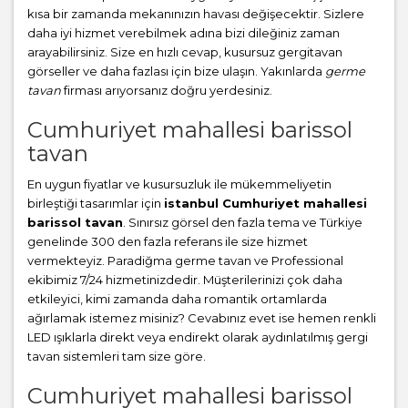
kısa bir zamanda mekanınızın havası değişecektir. Sizlere
daha iyi hizmet verebilmek adına bizi dileğiniz zaman
arayabilirsiniz. Size en hızlı cevap, kusursuz gergitavan
görseller ve daha fazlası için bize ulaşın. Yakınlarda
germe
tavan
firması arıyorsanız doğru yerdesiniz.
Cumhuriyet mahallesi barissol
tavan
En uygun fiyatlar ve kusursuzluk ile mükemmeliyetin
birleştiği tasarımlar için
istanbul Cumhuriyet mahallesi
barissol tavan
. Sınırsız görsel den fazla tema ve Türkiye
genelinde 300 den fazla referans ile size hizmet
vermekteyiz. Paradiğma
germe tavan
ve Professional
ekibimiz 7/24 hizmetinizdedir. Müşterilerinizi çok daha
etkileyici, kimi zamanda daha romantik ortamlarda
ağırlamak istemez misiniz? Cevabınız evet ise hemen renkli
LED ışıklarla direkt veya endirekt olarak aydınlatılmış gergi
tavan sistemleri tam size göre.
Cumhuriyet mahallesi barissol