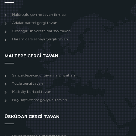
Halıcıoglu germe tavan firması
Adalar barisol gergi tavan
Cıhangır unıversite barissol tavan
Haramidere sanayi gergili tavan
MALTEPE GERGİ TAVAN
Sancaktepe gergi tavan m2 fiyatları
Tuzla gergi tavan
Kadıköy barissol tavan
Büyükçekmece gökyüzü tavan
ÜSKÜDAR GERGİ TAVAN
Bayrampaşa ucuz gergi tavan