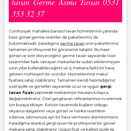
tavan Germe Asma Tavan 0531
353 32 37
Cumhuriyet mahallesi barissol tavan hizmetlerinin yanında
hazır görsel germe resimler de paketlerimiz de
bulunmaktadır. paradigma
germe tavan
ürün paketlerimiz
tamamen profesyonel bir görünüme sahiptir. Bu hazır
görsel ve sizin isteyeceğiniz germe tavan sayesinde özel
tasarımdan farkı olmayan mekanlarda sudan etkilenmeyen
uzun yıllar kullanabileceğiniz ve iç mekana farklı bir hava
getiren muhteşem bir üründür. Hizmetlerimizi makul
fiyatlara sahip olabilirsiniz. Tamamen kendi hazırladığımız
özel işçilik ve görseller sayesinde ucuz ve uygun
gergi
tavan fiyatı
yaptırarak mekanınızın havasını kolayca
değiştirebilirsiniz. Özel gergitavan referanlarımızı incelemek
için buraya tıklayın. Evinizin tavanında kuşların oldugu
okyanus dalgalrının veya görsel ve harika resimlerin
odanıza, salonunuza ayrı bir hava vermesini istemezmisiniz.
Paradiğma istanbul
gergi tavan
ile profesyonel bir görsel
mekana sahip olabilirsiniz. Uygun fiyat ve kaliteli işçilik ile