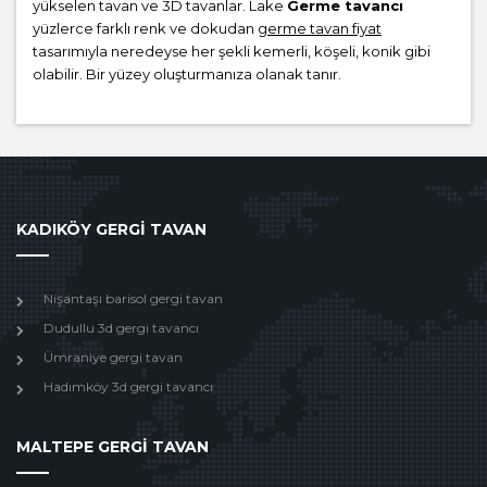
yükselen tavan ve 3D tavanlar. Lake
Germe tavancı
yüzlerce farklı renk ve dokudan
germe tavan fiyat
tasarımıyla neredeyse her şekli kemerli, köşeli, konik gibi
olabilir. Bir yüzey oluşturmanıza olanak tanır.
KADIKÖY GERGİ TAVAN
Nişantaşı barisol gergi tavan
Dudullu 3d gergi tavancı
Ümraniye gergi tavan
Hadımköy 3d gergi tavancı
MALTEPE GERGİ TAVAN