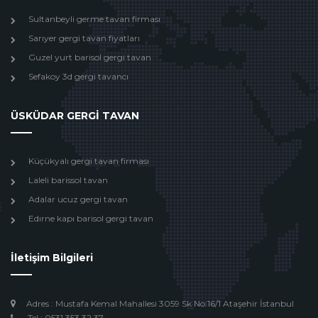
Sultanbeyli germe tavan firması
Sarıyer gergi tavan fiyatları
Guzel yurt barisol gergi tavan
Sefakoy 3d gergi tavancı
ÜSKÜDAR GERGİ TAVAN
Küçükyalı gergi tavan firması
Laleli barissol tavan
Adalar ucuz gergi tavan
Edırne kapı barisol gergi tavan
İletişim Bilgileri
Adres : Mustafa Kemal Mahallesi 3059 Sk No:16/1 Ataşehir İstanbul
Tel : 0531 353 32 37