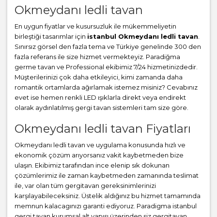
Okmeydanı ledli tavan
En uygun fiyatlar ve kusursuzluk ile mükemmeliyetin
birleştiği tasarımlar için
istanbul Okmeydanı ledli tavan
.
Sınırsız görsel den fazla tema ve Türkiye genelinde 300 den
fazla referans ile size hizmet vermekteyiz. Paradiğma
germe tavan
ve Professional ekibimiz 7/24 hizmetinizdedir.
Müşterilerinizi çok daha etkileyici, kimi zamanda daha
romantik ortamlarda ağırlamak istemez misiniz? Cevabınız
evet ise hemen renkli LED ışıklarla direkt veya endirekt
olarak aydınlatılmış gergi tavan sistemleri tam size göre.
Okmeydanı ledli tavan Fiyatları
Okmeydanı ledli tavan ve uygulama konusunda hızlı ve
ekonomik çözüm arıyorsanız vakit kaybetmeden bize
ulaşın. Ekibimiz tarafından ince elenip sık dokunan
çözümlerimiz ile zaman kaybetmeden zamanında teslimat
ile, var olan tüm gergitavan gereksinimlerinizi
karşılayabileceksiniz. Üstelik aldığınız bu hizmet tamamında
memnun kalacagınızı garanti ediyoruz. Paradigma istanbul
gergi tavan
kurumsal alt yapısı üzerinden siz gergitavan