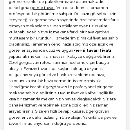
germe resimler de paketlerimiz de bulunmaktadır.
paradigma
germe tavan
ürün paketlerimiz tamamen
profesyonel bir görünüme sahiptir. Bu hazır görsel ve sizin
isteyeceğiniz germe tavan sayesinde özel tasarımdan farkı
olmayan mekanlarda sudan etkilenmeyen uzun yıllar
kullanabileceğiniz ve iç mekana farklı bir hava getiren
muhteşem bir üründür. Hizmetlerimizi makul fiyatlara sahip
olabilirsiniz. Tamamen kendi hazırladığımız özel işçilik ve
görseller sayesinde ucuz ve uygun
gergi tavan fiyatı
yaptırarak mekanınızın havasını kolayca değiştirebilirsiniz.
Özel gergitavan referanlarımızı incelemek için buraya
tıklayın. Evinizin tavanında kuşların oldugu okyanus
dalgalrının veya görsel ve harika resimlerin odanıza,
salonunuza ayrı bir hava vermesini istemezmisiniz.
Paradiğma istanbul
gergi tavan
ile profesyonel bir görsel
mekana sahip olabilirsiniz. Uygun fiyat ve kaliteli işçilik ile
kısa bir zamanda mekanınızın havası değişecektir. Sizlere
daha iyi hizmet verebilmek adına bizi dileğiniz zaman
arayabilirsiniz. Size en hızlı cevap, kusursuz gergitavan
görseller ve daha fazlası için bize ulaşın. Yakınlarda
germe
tavan
firması arıyorsanız doğru yerdesiniz.