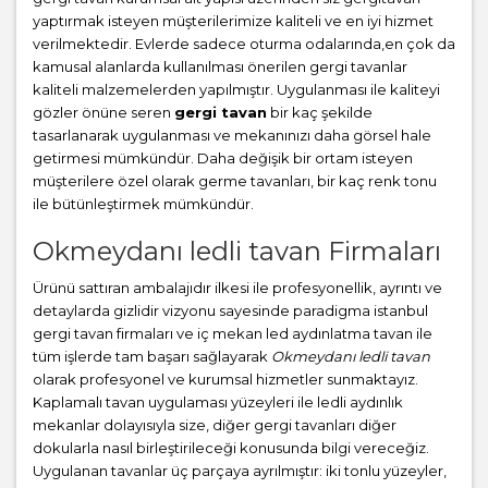
yaptırmak isteyen müşterilerimize kaliteli ve en iyi hizmet
verilmektedir. Evlerde sadece oturma odalarında,en çok da
kamusal alanlarda kullanılması önerilen gergi tavanlar
kaliteli malzemelerden yapılmıştır. Uygulanması ile kaliteyi
gözler önüne seren
gergi tavan
bir kaç şekilde
tasarlanarak uygulanması ve mekanınızı daha görsel hale
getirmesi mümkündür. Daha değişik bir ortam isteyen
müşterilere özel olarak germe tavanları, bir kaç renk tonu
ile bütünleştirmek mümkündür.
Okmeydanı ledli tavan Firmaları
Ürünü sattıran ambalajıdır ilkesi ile profesyonellik, ayrıntı ve
detaylarda gizlidir vizyonu sayesinde paradigma istanbul
gergi tavan firmaları ve iç mekan led aydınlatma tavan ile
tüm işlerde tam başarı sağlayarak
Okmeydanı ledli tavan
olarak profesyonel ve kurumsal hizmetler sunmaktayız.
Kaplamalı tavan uygulaması yüzeyleri ile ledli aydınlık
mekanlar dolayısıyla size, diğer gergi tavanları diğer
dokularla nasıl birleştirileceği konusunda bilgi vereceğiz.
Uygulanan tavanlar üç parçaya ayrılmıştır: iki tonlu yüzeyler,