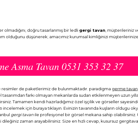
 olmadığını, doğru tasarlanmış bir ledli
gergi tavan
, müşterileriniz 
ırım olduğunu düşünerek; amacımız kurumsal kimliğinizi müşterilerinize
rme Asma Tavan 0531 353 32 37
me resimler de paketlerimiz de bulunmaktadır. paradigma
germe tavan
l tasarımdan farkı olmayan mekanlarda sudan etkilenmeyen uzun yıllar 
irsiniz. Tamamen kendi hazırladığımız özel işçilik ve görseller sayesi
ızı incelemek için buraya tıklayın. Evinizin tavanında kuşların oldugu ok
tanbul
gergi tavan
ile profesyonel bir görsel mekana sahip olabilirsiniz. U
dileğiniz zaman arayabilirsiniz. Size en hızlı cevap, kusursuz gergitavan