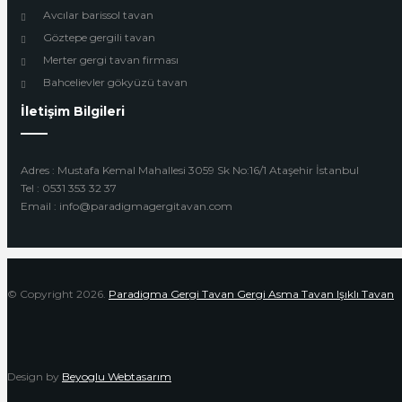
Avcılar barissol tavan
Göztepe gergili tavan
Merter gergi tavan firması
Bahcelievler gökyüzü tavan
İletişim Bilgileri
Adres : Mustafa Kemal Mahallesi 3059 Sk No:16/1 Ataşehir İstanbul
Tel : 0531 353 32 37
Email : info@paradigmagergitavan.com
© Copyright 2026.
Paradigma Gergi Tavan Gergi Asma Tavan Işıklı Tavan
Design by
Beyoglu Webtasarım