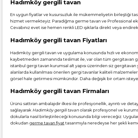
Hadımköy gergili tavan
En uygun fiyatlar ve kusursuzluk ile mükemmeliyetin birleştiği tas
hizmet vermekteyiz. Paradiğma
germe tavan
ve Professional ek
Cevabınız evet ise hemen renkli LED ışıklarla direkt veya endirekt
Hadımköy gergili tavan Fiyatları
Hadımköy gergili tavan ve uygulama konusunda hızlı ve ekonomik
kaybetmeden zamanında teslimat ile, var olan tüm gergitavan ge
istanbul
gergi tavan
kurumsal alt yapısı üzerinden siz gergitavan
alanlarda kullanılması önerilen gergi tavanlar kaliteli malzemele
görsel hale getirmesi mümkündür. Daha değişik bir ortam isteye
Hadımköy gergili tavan Firmaları
Ürünü sattıran ambalajıdır ilkesi ile profesyonellik, ayrıntı ve d
sağlayarak
Hadımköy gergili tavan
olarak profesyonel ve kurumsal
dokularla nasıl birleştirileceği konusunda bilgi vereceğiz. Uygula
dokudan
germe tavan fiyat
tasarımıyla neredeyse her şekli kemerl