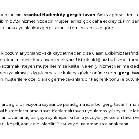
arımlar için
istanbul Hadımköy gergili tavan
. Sınırsız görsel den 
ibimiz 7/24 hizmetinizdedir. Müşterilerinizi çok daha etkileyici, kim
 olarak aydınlatılmış gergi tavan sistemleri tam size göre.
 çözüm arıyorsanız vakit kaybetmeden bize ulaşın. Ekibimiz tarafınd
reksinimlerinizi karşılayabileceksiniz. Üstelik aldığınız bu hizmet 
 yaptırmak isteyen müşterilerimize kaliteli ve en iyi hizmet verilmek
rden yapılmıştır. Uygulanması ile kaliteyi gözler önüne seren
gergi ta
n müşterilere özel olarak germe tavanları, bir kaç renk tonu ile büt
etaylarda gizlidir vizyonu sayesinde paradigma istanbul gergi tavan firma
 hizmetler sunmaktayız. Kaplamalı tavan uygulaması yüzeyleri ile ledli 
nan tavanlar üç parçaya ayrılmıştır: iki tonlu yüzeyler, yükselen tavan 
i, köşeli, konik gibi olabilir. Bir yüzey oluşturmanıza olanak tanır.