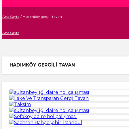
Ana Sayfa
/
Hadımköy gergili tavan
Ana Sayfa
HADIMKÖY GERGILI TAVAN