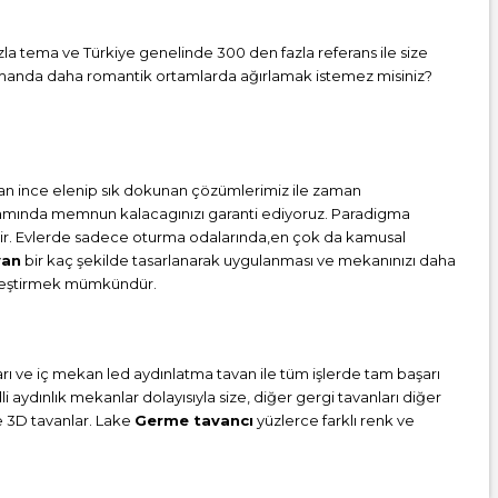
fazla tema ve Türkiye genelinde 300 den fazla referans ile size
i zamanda daha romantik ortamlarda ağırlamak istemez misiniz?
an ince elenip sık dokunan çözümlerimiz ile zaman
tamamında memnun kalacagınızı garanti ediyoruz. Paradigma
tedir. Evlerde sadece oturma odalarında,en çok da kamusal
van
bir kaç şekilde tasarlanarak uygulanması ve mekanınızı daha
ünleştirmek mümkündür.
ları ve iç mekan led aydınlatma tavan ile tüm işlerde tam başarı
aydınlık mekanlar dolayısıyla size, diğer gergi tavanları diğer
ve 3D tavanlar. Lake
Germe tavancı
yüzlerce farklı renk ve