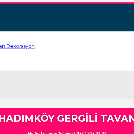
HADIMKÖY GERGILI TAVA
Hadımköy gergili tavan | 0531 353 32 37