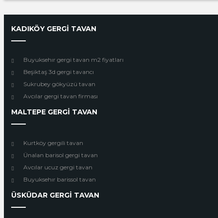
KADIKÖY GERGİ TAVAN
Buyuksehır gergi tavan m2 fiyatları
Beşiktaş 3d gergi tavancı
Sukrubey gökyüzü tavan
Avcılar gergi tavan firması
MALTEPE GERGİ TAVAN
Kurtköy gergili tavan
Ünalan barisol gergi tavan
Avcılar ucuz gergi tavan
Buyuksehır barissol tavan
ÜSKÜDAR GERGİ TAVAN