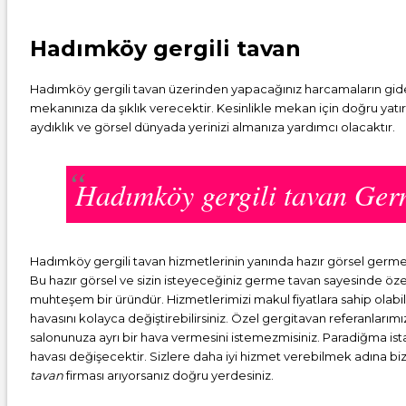
Hadımköy gergili tavan
Hadımköy gergili tavan üzerinden yapacağınız harcamaların gider
mekanınıza da şıklık verecektir. Kesinlikle mekan için doğru yat
aydıklık ve görsel dünyada yerinizi almanıza yardımcı olacaktır.
Hadımköy gergili tavan Ge
Hadımköy gergili tavan hizmetlerinin yanında hazır görsel ger
Bu hazır görsel ve sizin isteyeceğiniz germe tavan sayesinde öze
muhteşem bir üründür. Hizmetlerimizi makul fiyatlara sahip olabil
havasını kolayca değiştirebilirsiniz. Özel gergitavan referanlarım
salonunuza ayrı bir hava vermesini istemezmisiniz. Paradiğma is
havası değişecektir. Sizlere daha iyi hizmet verebilmek adına bizi 
tavan
firması arıyorsanız doğru yerdesiniz.