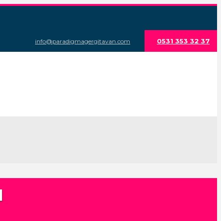
0531 353 32 37
info@paradigmagergitavan.com
N