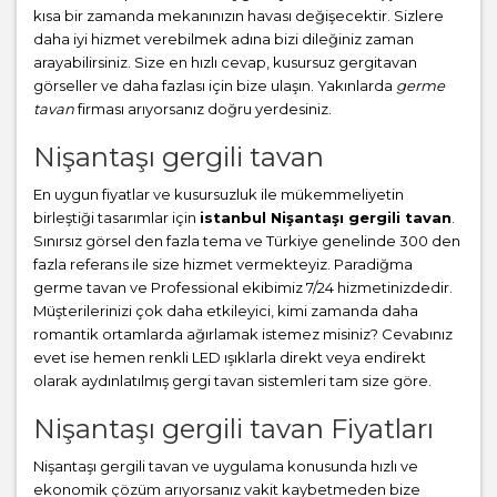
kısa bir zamanda mekanınızın havası değişecektir. Sizlere
daha iyi hizmet verebilmek adına bizi dileğiniz zaman
arayabilirsiniz. Size en hızlı cevap, kusursuz gergitavan
görseller ve daha fazlası için bize ulaşın. Yakınlarda
germe
tavan
firması arıyorsanız doğru yerdesiniz.
Nişantaşı gergili tavan
En uygun fiyatlar ve kusursuzluk ile mükemmeliyetin
birleştiği tasarımlar için
istanbul Nişantaşı gergili tavan
.
Sınırsız görsel den fazla tema ve Türkiye genelinde 300 den
fazla referans ile size hizmet vermekteyiz. Paradiğma
germe tavan
ve Professional ekibimiz 7/24 hizmetinizdedir.
Müşterilerinizi çok daha etkileyici, kimi zamanda daha
romantik ortamlarda ağırlamak istemez misiniz? Cevabınız
evet ise hemen renkli LED ışıklarla direkt veya endirekt
olarak aydınlatılmış gergi tavan sistemleri tam size göre.
Nişantaşı gergili tavan Fiyatları
Nişantaşı gergili tavan ve uygulama konusunda hızlı ve
ekonomik çözüm arıyorsanız vakit kaybetmeden bize