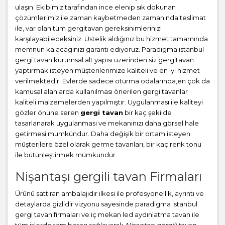
ulaşın. Ekibimiz tarafından ince elenip sık dokunan
çözümlerimiz ile zaman kaybetmeden zamanında teslimat
ile, var olan tüm gergitavan gereksinimlerinizi
karşılayabileceksiniz. Üstelik aldığınız bu hizmet tamamında
memnun kalacagınızı garanti ediyoruz. Paradigma istanbul
gergi tavan
kurumsal alt yapısı üzerinden siz gergitavan
yaptırmak isteyen müşterilerimize kaliteli ve en iyi hizmet
verilmektedir. Evlerde sadece oturma odalarında,en çok da
kamusal alanlarda kullanılması önerilen gergi tavanlar
kaliteli malzemelerden yapılmıştır. Uygulanması ile kaliteyi
gözler önüne seren
gergi tavan
bir kaç şekilde
tasarlanarak uygulanması ve mekanınızı daha görsel hale
getirmesi mümkündür. Daha değişik bir ortam isteyen
müşterilere özel olarak germe tavanları, bir kaç renk tonu
ile bütünleştirmek mümkündür.
Nişantaşı gergili tavan Firmaları
Ürünü sattıran ambalajıdır ilkesi ile profesyonellik, ayrıntı ve
detaylarda gizlidir vizyonu sayesinde paradigma istanbul
gergi tavan firmaları ve iç mekan led aydınlatma tavan ile
tüm işlerde tam başarı sağlayarak
Nişantaşı gergili tavan