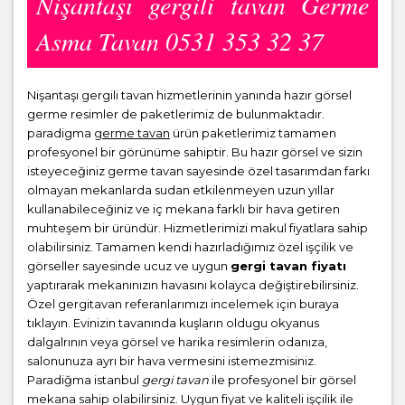
Nişantaşı gergili tavan Germe
Asma Tavan 0531 353 32 37
Nişantaşı gergili tavan hizmetlerinin yanında hazır görsel
germe resimler de paketlerimiz de bulunmaktadır.
paradigma
germe tavan
ürün paketlerimiz tamamen
profesyonel bir görünüme sahiptir. Bu hazır görsel ve sizin
isteyeceğiniz germe tavan sayesinde özel tasarımdan farkı
olmayan mekanlarda sudan etkilenmeyen uzun yıllar
kullanabileceğiniz ve iç mekana farklı bir hava getiren
muhteşem bir üründür. Hizmetlerimizi makul fiyatlara sahip
olabilirsiniz. Tamamen kendi hazırladığımız özel işçilik ve
görseller sayesinde ucuz ve uygun
gergi tavan fiyatı
yaptırarak mekanınızın havasını kolayca değiştirebilirsiniz.
Özel gergitavan referanlarımızı incelemek için buraya
tıklayın. Evinizin tavanında kuşların oldugu okyanus
dalgalrının veya görsel ve harika resimlerin odanıza,
salonunuza ayrı bir hava vermesini istemezmisiniz.
Paradiğma istanbul
gergi tavan
ile profesyonel bir görsel
mekana sahip olabilirsiniz. Uygun fiyat ve kaliteli işçilik ile