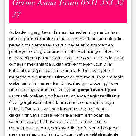
Germe Asma Tavan 0531 353 32
37
Acıbadem gergi tavan firması hizmetlerinin yanında hazır
görsel germe resimler de paketlerimiz de bulunmaktadır.
paradigma
germe tavan
ürün paketlerimiz tamamen
profesyonel bir görünüme sahiptir. Bu hazır görsel ve sizin
isteyeceğiniz germe tavan sayesinde özel tasarımdan farkı
olmayan mekanlarda sudan etkilenmeyen uzun yıllar
kullanabileceğiniz ve iç mekana farklı bir hava getiren
muhteşem bir üründür. Hizmetlerimizi makul fiyatlara sahip
olabilirsiniz. Tamamen kendi hazırladığımız özel işçilik ve
görseller sayesinde ucuz ve uygun
gergi tavan fiyatı
yaptırarak mekanınızın havasını kolayca değiştirebilirsiniz.
Özel gergitavan referanlarımızı incelemek için buraya
tıklayın. Evinizin tavanında kuşların oldugu okyanus
dalgalrının veya görsel ve harika resimlerin odanıza,
salonunuza ayrı bir hava vermesini istemezmisiniz.
Paradiğma istanbul
gergi tavan
ile profesyonel bir görsel
mekana sahip olabilirsiniz. Uygun fiyat ve kaliteli işçilik ile