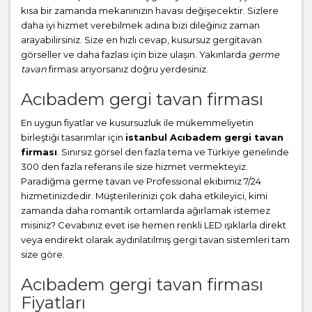
kısa bir zamanda mekanınızın havası değişecektir. Sizlere
daha iyi hizmet verebilmek adına bizi dileğiniz zaman
arayabilirsiniz. Size en hızlı cevap, kusursuz gergitavan
görseller ve daha fazlası için bize ulaşın. Yakınlarda
germe
tavan
firması arıyorsanız doğru yerdesiniz.
Acıbadem gergi tavan firması
En uygun fiyatlar ve kusursuzluk ile mükemmeliyetin
birleştiği tasarımlar için
istanbul Acıbadem gergi tavan
firması
. Sınırsız görsel den fazla tema ve Türkiye genelinde
300 den fazla referans ile size hizmet vermekteyiz.
Paradiğma
germe tavan
ve Professional ekibimiz 7/24
hizmetinizdedir. Müşterilerinizi çok daha etkileyici, kimi
zamanda daha romantik ortamlarda ağırlamak istemez
misiniz? Cevabınız evet ise hemen renkli LED ışıklarla direkt
veya endirekt olarak aydınlatılmış gergi tavan sistemleri tam
size göre.
Acıbadem gergi tavan firması
Fiyatları