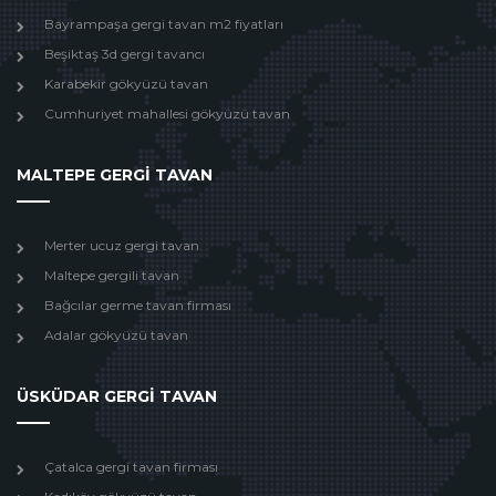
Bayrampaşa gergi tavan m2 fiyatları
Beşiktaş 3d gergi tavancı
Karabekir gökyüzü tavan
Cumhuriyet mahallesi gökyüzü tavan
MALTEPE GERGİ TAVAN
Merter ucuz gergi tavan
Maltepe gergili tavan
Bağcılar germe tavan firması
Adalar gökyüzü tavan
ÜSKÜDAR GERGİ TAVAN
Çatalca gergi tavan firması